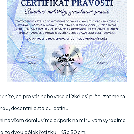
níte, co pro vás nebo vaše blízké psí přítel znamená.
nou, decentní a stálou patinu.
s vámi na všem domluvíme a šperk na míru vám vyrobíme.
e ze dvou délek řetízku - 45 a 50 cm.