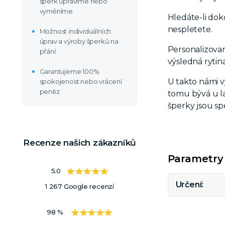
šperk upravíme nebo
vyměníme
Hledáte-li dok
nespletete.
Možnost individuálních
úprav a výroby šperků na
Personalizova
přání
výsledná rytin
Garantujeme 100%
U takto námi 
spokojenost nebo vrácení
peněz
tomu bývá u la
šperky jsou sp
Recenze našich zákazníků
Parametry
5.0
Určení
1 267 Google recenzí
98 %