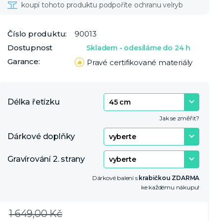
Číslo produktu:
90013
Dostupnost
Skladem - odesíláme do 24 h
Garance:
Pravé certifikované materiály
Délka řetízku
Jak se změřit?
Dárkové doplňky
Gravírování 2. strany
Dárkové balení s
krabičkou ZDARMA
ke každému nákupu!
1 649,00 Kč