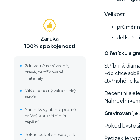
Velikost
průměr m
délka řet
Záruka
100% spokojenosti
O řetízku s g
Stříbrný, dia
Zdravotně nezávadné,
pravé, certifikované
kdo chce sob
materiály
čtyřnohého ka
Milý a ochotný zákaznický
Decentní a ele
servis
Náhrdelníkem s
Náramky vyrábíme přesně
Gravírování je
na Vaši konkrétní míru
zápěstí
Pokud byste si
Pokud cokoliv nesedí, tak
Řetízek je vyr