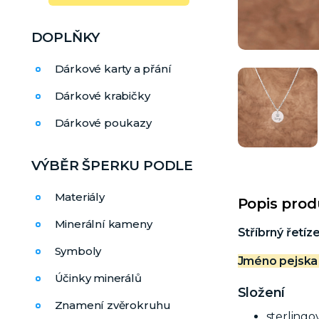
DOPLŇKY
Dárkové karty a přání
Dárkové krabičky
Dárkové poukazy
VÝBĚR ŠPERKU PODLE
Materiály
Popis pro
Minerální kameny
Stříbrný řetíz
Symboly
Jméno pejska 
Účinky minerálů
Složení
Znamení zvěrokruhu
sterlingo