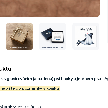
duktu
ek s gravírováním (a patinou) psí tlapky a jménem psa - 
napište do poznámky v košíku!
vé stříbro Ag 925/1000