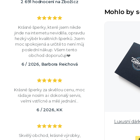
2 691 hodnocení na Zboží.cz
Mohlo by s
Krásné šperky, které jsem nikde
jinde na internetu neviděla, opravdu
hezký výběr kvalitních šperků. Jsem
moc spokojená a určitě to není můj
poslední nákup. Všem tento
obchod doporučuji❤️
6 / 2026, Barbora Reichová
Krásné šperky za skvělou cenu, moc
ráda je nosím a i dokonalý servis,
velmi vstřícné a milé jednání...
6 / 2026, KK
Luxusní dár
Skvělý obchod, krásné výrobky,