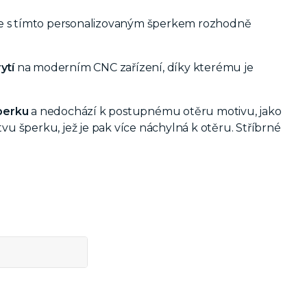
k se s tímto personalizovaným šperkem rozhodně
ytí
na moderním CNC zařízení, díky kterému je
šperku
a nedochází k postupnému otěru motivu, jako
vu šperku, jež je pak více náchylná k otěru. Stříbrné