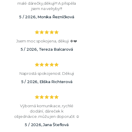
malé dárečky,děkuji!!! A přispěla
jsem na velryby!!!
5 / 2026, Monika Řezníčková
Jsem moc spokojena, děkuji 🍀❤️
5 / 2026, Tereza Balcarová
Naprostá spokojenost. Děkuji
5 / 2026, Eliška Richterová
Výborná komunikace, rychlé
dodání, dáreček k
objednávce..můžu jen doporučit ☺️
5 / 2026, Jana Šteflová