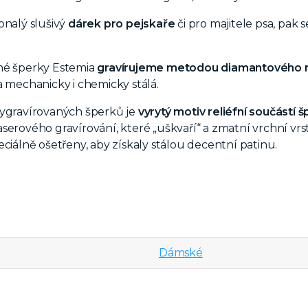
onalý slušivý
dárek pro pejskaře
či pro majitele psa, pa
né šperky Estemia
gravírujeme metodou diamantového r
a mechanicky i chemicky stálá.
vygravírovaných šperků je
vyrytý motiv reliéfní součástí 
serového gravírování, které „uškvaří“ a zmatní vrchní vrst
eciálně ošetřeny, aby získaly stálou decentní patinu.
Dámské