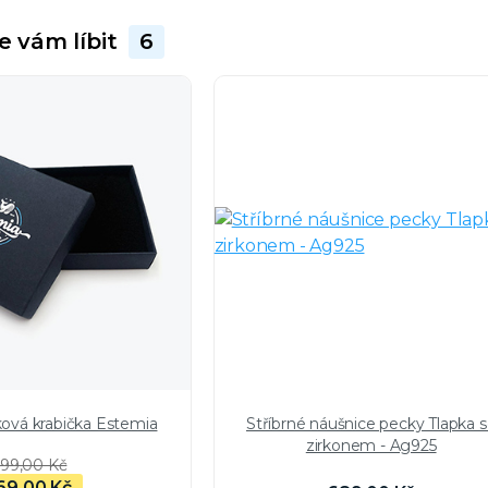
e vám líbit
6
ková krabička Estemia
Stříbrné náušnice pecky Tlapka 
zirkonem - Ag925
99,00 Kč
69,00 Kč