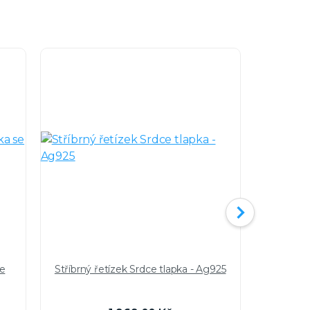
se
Stříbrný řetízek Srdce tlapka - Ag925
Stříbr