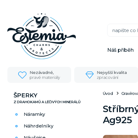
Náš příběh
Nezávadné,
Nejvyšší kvalita
pravé materiály
zpracování
Úvod
Gravíro
ŠPERKY
Stříbrn
Náramky
Ag925
Náhrdelníky
Náušnice