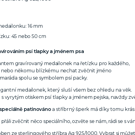
edailonku: 16 mm
ízku: 45 nebo 50 cm
ravírováním psí tlapky a jménem psa
mantem gravírovaný medailonek na řetízku pro každého,
ě nebo někomu blízkému nechat zvěčnit jméno
maráda spolu se symbolem psí packy.
gantní medailonek, který sluší všem bez ohledu na věk.
 vyrytým otiskem psí tlapky a jménem pejska, navždy zvěč
 speciálně patinováno
a stříbrný šperk má díky tomu krás
 přáli zvěčnit něco speciálního, ozvěte se nám, rádi se 
oben ze sterlingového stříbra Ag 925/1000. Vybrat si můžet