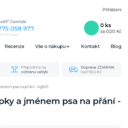
Přihlášení
adit? Zavolejte.
0
ks
775 058 977
za
0,00 Kč
 9–17 hod.)
Recenze
Vše o nákupu
Kontakt
Blog
Přispíváme na
Doprava ZDARMA
ochranu velryb
nad 1500 Kč
 jménem psa na přání - Ag925
lapky a jménem psa na přání -