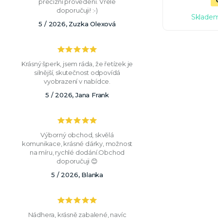
precizní provedení. Vřele
doporučuji! :-)
Skladem
5 / 2026, Zuzka Olexová
Krásný šperk, jsem ráda, že řetízek je
silnější, skutečnost odpovídá
vyobrazení v nabídce.
5 / 2026, Jana Frank
Výborný obchod, skvělá
komunikace, krásné dárky, možnost
na míru, rychlé dodání.Obchod
doporučuji 😊
5 / 2026, Blanka
Nádhera, krásně zabalené, navíc