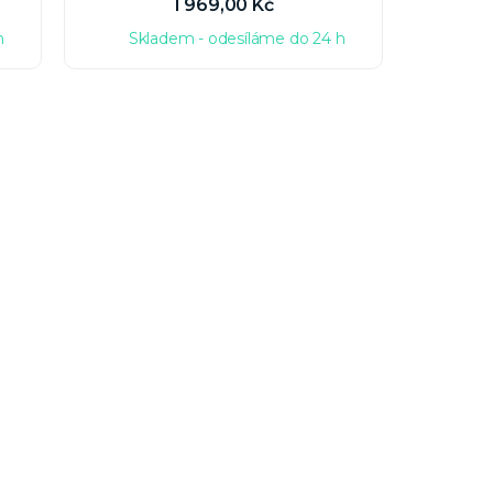
1 969,00 Kč
h
Skladem - odesíláme do 24 h
Sk