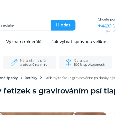
Chcete por
+420 
Hledat
(Po–Pá
Význam minerálů
Jak vybrat správnou velikost
Náramky na přání
Garance
a
přesně na míru
100% spokojenosti
vané šperky
Řetízky
Stříbrný řetízek s gravírováním psí tlapky a
ý řetízek s gravírováním psí t