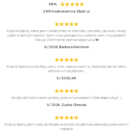
98 %
2 691 hodnocení na Zboží.cz
Krásné šperky, které jsem nikde jinde na internetu neviděla, opravdu hezký
výběr kvalitních šperků. Jsem moc spokojená a určitě to není můj poslední
nákup. Všem tento obchod doporučuji❤️
6 / 2026, Barbora Reichová
Krásné šperky za skvělou cenu, moc ráda je nosím a i dokonalý servis, velmi
vstřícné a milé jednání...
6 / 2026, KK
Skvělý obchod, krásné výrobky, precizní provedení. Vřele doporučuji! :-)
5 / 2026, Zuzka Olexová
Krásný šperk, jsem ráda, že řetízek je silnější, skutečnost odpovídá vyobrazení v
nabídce.