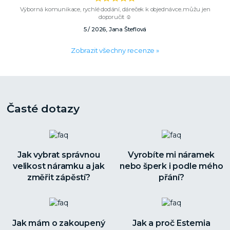
Výborná komunikace, rychlé dodání, dáreček k objednávce..můžu jen
doporučit ☺️
5 / 2026, Jana Šteflová
Zobrazit všechny recenze »
Časté dotazy
Jak vybrat správnou
Vyrobíte mi náramek
velikost náramku a jak
nebo šperk i podle mého
změřit zápěstí?
přání?
Jak mám o zakoupený
Jak a proč Estemia