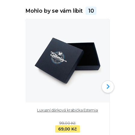
Mohlo by se vám líbit
10
Luxusní dárková krabička Estemia
Stříbrný ře
99,00 Kč
69,00 Kč