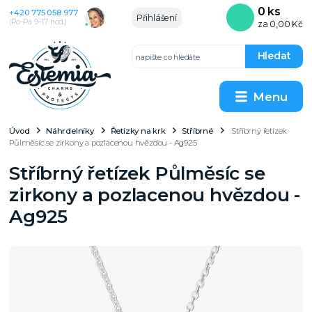
0
ks
+420 775 058 977
Přihlášení
(Po–Pá 9–17 hod.)
za
0,00 Kč
Hledat
Menu
Úvod
Náhrdelníky
Řetízky na krk
Stříbrné
Stříbrný řetízek
Půlměsíc se zirkony a pozlacenou hvězdou - Ag925
Stříbrný řetízek Půlměsíc se
zirkony a pozlacenou hvězdou -
Ag925