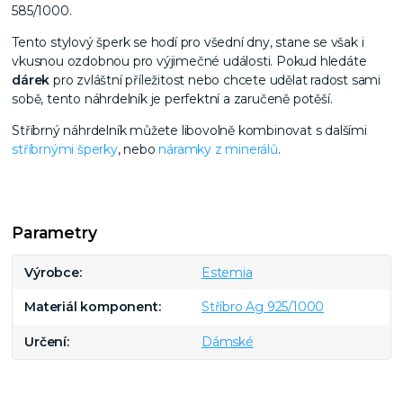
585/1000.
Tento stylový šperk se hodí pro všední dny, stane se však i
vkusnou ozdobnou pro výjimečné události. Pokud hledáte
dárek
pro zvláštní příležitost nebo chcete udělat radost sami
sobě, tento náhrdelník je perfektní a zaručeně potěší.
Stříbrný náhrdelník můžete libovolně kombinovat s dalšími
stříbrnými šperky
, nebo
náramky z minerálů
.
Parametry
Výrobce
Estemia
Materiál komponent
Stříbro Ag 925/1000
Určení
Dámské