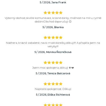
5 / 2026, Jana Frank
Výborný obchod, skvělá komunikace, krásné dárky, možnost na míru, rychlé
dodání.Obchod doporučuji 😊
5 / 2026, Blanka
Nádhera, krásně zabalené, navíc malé dárečky,děkuji!!! A přispěla jsem na
velryby!!!
5 / 2026, Monika Řezníčková
Jsem moc spokojena, děkuji 🍀❤️
5 / 2026, Tereza Balcarová
Naprostá spokojenost. Děkuji
5 / 2026, Eliška Richterová