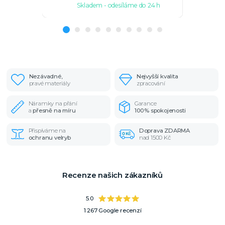
Skladem - odesíláme do 24 h
Sk
Nezávadné,
Nejvyšší kvalita
pravé materiály
zpracování
Náramky na přání
Garance
a
přesně na míru
100% spokojenosti
Přispíváme na
Doprava ZDARMA
ochranu velryb
nad 1500 Kč
Recenze našich zákazníků
5.0
1 267 Google recenzí