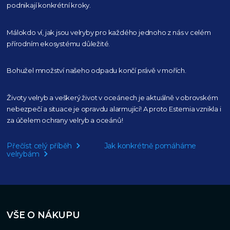
podnikají konkrétní kroky.
Málokdo ví, jak jsou velryby pro každého
jednoho z nás v celém
přírodním
ekosystému důležité.
Bohužel množství našeho
odpadu končí právě v mořích.
Životy velryb a veškerý život v oceánech je aktuálně
v obrovském
nebezpečí a situace je opravdu alarmující!
A proto Estemia vznikla i
za účelem ochrany velryb a oceánů!
Přečíst celý příběh
Jak konkrétně pomáháme
velrybám
VŠE O NÁKUPU