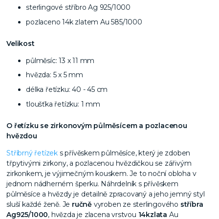
sterlingové stříbro Ag 925/1000
pozlaceno 14k zlatem Au 585/1000
Velikost
půlměsíc: 13 x 11 mm
hvězda: 5 x 5 mm
délka řetízku: 40 - 45 cm
tloušťka řetízku: 1 mm
O řetízku se zirkonovým půlměsícem a pozlacenou
hvězdou
Stříbrný řetízek
s přívěskem půlměsíce, který je zdoben
třpytivými zirkony, a pozlacenou hvězdičkou se zářivým
zirkonkem, je výjimečným
kouskem. Je to noční obloha v
jednom nádherném šperku.
Náhrdelník s přívěskem
půlměsíce a hvězdy je detailně zpracovaný a jeho jemný styl
sluší každé ženě. Je
ručně
vyroben ze sterlingového
stříbra
Ag925/1000
, hvězda je zlacena vrstvou
14k
zlata
Au