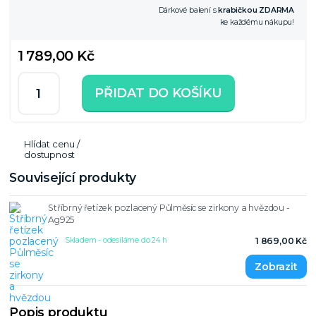
Dárkové balení s
krabičkou ZDARMA
ke každému nákupu!
1 789,00 Kč
PŘIDAT DO KOŠÍKU
Hlídat cenu /
dostupnost
Související produkty
Stříbrný řetízek pozlacený Půlměsíc se zirkony a hvězdou -
Ag925
Skladem - odesíláme do 24 h
1 869,00 Kč
Popis produktu