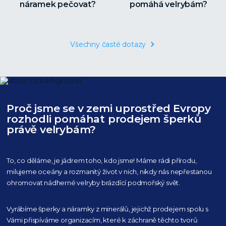
náramek pečovat?
pomáhá velrybám?
Všechny časté dotazy
Proč jsme se v zemi uprostřed Evropy
rozhodli pomáhat prodejem šperků
právě velrybám?
To, co děláme, je jádrem toho, kdo jsme! Máme rádi přírodu,
milujeme oceány
a rozmanitý život v nich, nikdy nás nepřestanou
ohromovat nádherné velryby
brázdící podmořský svět.
Vyrábíme šperky a náramky z minerálů, jejichž prodejem spolu s
Vámi přispíváme organizacím,
které k záchraně těchto tvorů