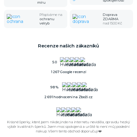
spokojenosti
míru
Přispíváme na
Doprava
ochranu
ZDARMA
velryb
nad 1500 Kč
Recenze našich zákazníků
5.0
1 267 Google recenzí
98 %
2 691 hodnocení na Zboží.cz
Krásné šperky, které jsem nikde jinde na internetu neviděla, opravdu hezký
výběr kvalitních šperků. Jsem moc spokojená a určitě to není můj poslední
nákup. Všem tento obchod doporučuji❤️