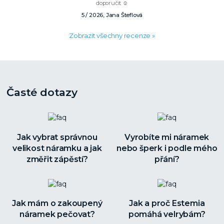
doporučit ☺️
5 / 2026, Jana Šteflová
Zobrazit všechny recenze »
Časté dotazy
Jak vybrat správnou
Vyrobíte mi náramek
velikost náramku a jak
nebo šperk i podle mého
změřit zápěstí?
přání?
Jak mám o zakoupený
Jak a proč Estemia
náramek pečovat?
pomáhá velrybám?