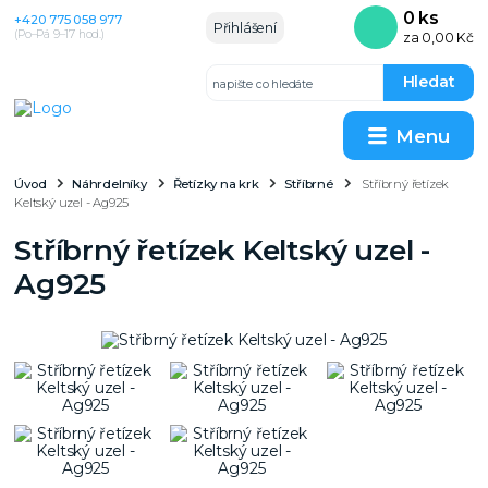
0
ks
+420 775 058 977
Přihlášení
(Po–Pá 9–17 hod.)
za
0,00 Kč
Hledat
Menu
Úvod
Náhrdelníky
Řetízky na krk
Stříbrné
Stříbrný řetízek
Keltský uzel - Ag925
Stříbrný řetízek Keltský uzel -
Ag925