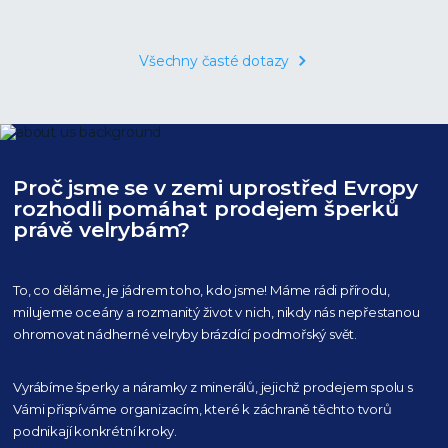
Všechny časté dotazy
Proč jsme se v zemi uprostřed Evropy
rozhodli pomáhat prodejem šperků
právě velrybám?
To, co děláme, je jádrem toho, kdo jsme! Máme rádi přírodu,
milujeme oceány
a rozmanitý život v nich, nikdy nás nepřestanou
ohromovat nádherné velryby
brázdící podmořský svět.
Vyrábíme šperky a náramky z minerálů, jejichž prodejem spolu s
Vámi přispíváme organizacím,
které k záchraně těchto tvorů
podnikají konkrétní kroky.