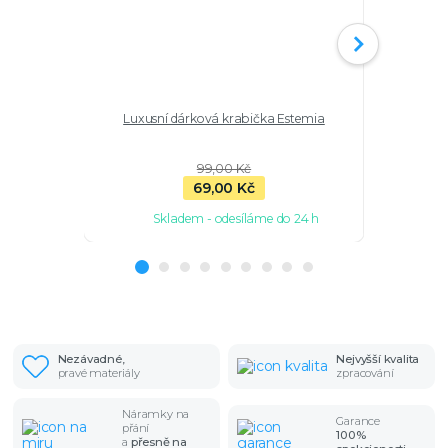
Luxusní dárková krabička Estemia
Pánský m
p
99,00 Kč
69,00 Kč
Skladem - odesíláme do 24 h
Sk
Nezávadné,
Nejvyšší kvalita
pravé materiály
zpracování
Náramky na
Garance
přání
100%
a
přesně na