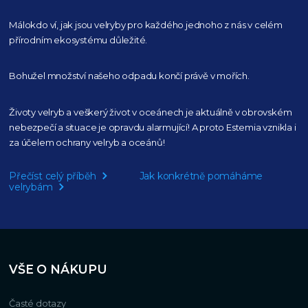
Málokdo ví, jak jsou velryby pro každého
jednoho z nás v celém
přírodním
ekosystému důležité.
Bohužel množství našeho
odpadu končí právě v mořích.
Životy velryb a veškerý život v oceánech je aktuálně
v obrovském
nebezpečí a situace je opravdu alarmující!
A proto Estemia vznikla i
za účelem ochrany velryb a oceánů!
Přečíst celý příběh
Jak konkrétně pomáháme
velrybám
VŠE O NÁKUPU
Časté dotazy