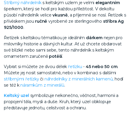
Stříbrný náhrdelník
s keltským uzlem je velmi
elegantním
šperkem, který se hodí pro každou příležitost.
V dekoltu
působí náhrdelník velice
vkusně
,
a příjemně se nosí. Řetízek s
přívěskem jsou
ručně
vyrobené ze sterlingového
stříbra Ag
925/1000
.
Řetízek s keltskou tématikou je ideálním
dárkem
nejen pro
milovníky historie a dávných kultur. Ať už chcete obdarovat
své blízké nebo sami sebe, tento náhrdelník s keltským
ornametem zaručeně
potěší
.
Vybrat si můžete ze dvou délek
řetízku
-
45 nebo 50 cm
.
Můžete jej nosit samostatně, nebo v kombinaci s dalšími
stříbrnými řetízky
či
náhrdelníky z minerálních kamenů,
hodí
se též k
náramkům z minerálů
.
Keltský uzel
symbolizuje nekonečno, věčnost, harmonii a
propojení těla, mysli a duše. Kruh, který uzel obklopuje
představuje jednotu, celistvost a ochranu.