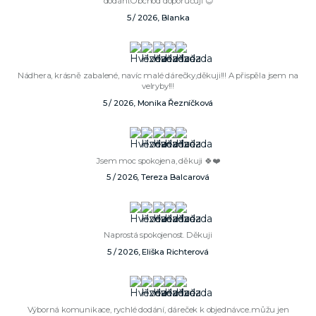
dodání.Obchod doporučuji 😊
5 / 2026, Blanka
Nádhera, krásně zabalené, navíc malé dárečky,děkuji!!! A přispěla jsem na
velryby!!!
5 / 2026, Monika Řezníčková
Jsem moc spokojena, děkuji 🍀❤️
5 / 2026, Tereza Balcarová
Naprostá spokojenost. Děkuji
5 / 2026, Eliška Richterová
Výborná komunikace, rychlé dodání, dáreček k objednávce..můžu jen