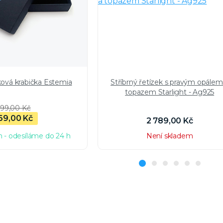
ková krabička Estemia
Stříbrný řetízek s pravým opálem
topazem Starlight - Ag925
99,00 Kč
69,00 Kč
2 789,00 Kč
 - odesíláme do 24 h
Není skladem