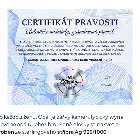
každou ženu. Opál je zářivý kámen, typický svými
hového opálu, jehož broušené plošky se na světle
yroben
ze sterlingového
stříbra Ag 925/1000
.