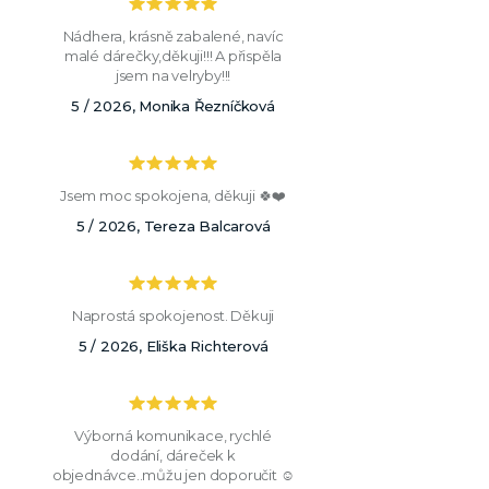
Nádhera, krásně zabalené, navíc
malé dárečky,děkuji!!! A přispěla
jsem na velryby!!!
5 / 2026, Monika Řezníčková
Jsem moc spokojena, děkuji 🍀❤️
5 / 2026, Tereza Balcarová
Naprostá spokojenost. Děkuji
5 / 2026, Eliška Richterová
Výborná komunikace, rychlé
dodání, dáreček k
objednávce..můžu jen doporučit ☺️