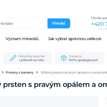
Chcete por
+420 
Hledat
(Po–Pá
Význam minerálů
Jak vybrat správnou velikost
Náramky na přání
Garance
a
přesně na míru
100% spokojenosti
Prsteny s kameny
Stříbrný prsten s pravým opálem a ornament
ý prsten s pravým opálem a o