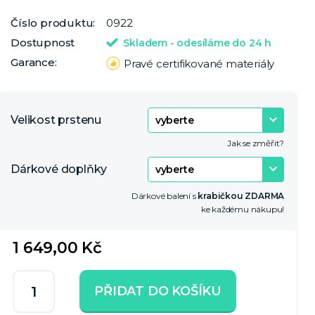
Číslo produktu:
0922
Dostupnost
Skladem - odesíláme do 24 h
Garance:
Pravé certifikované materiály
Velikost prstenu
Jak se změřit?
Dárkové doplňky
Dárkové balení s
krabičkou ZDARMA
ke každému nákupu!
1 649,00 Kč
PŘIDAT DO KOŠÍKU