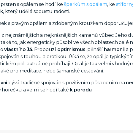
 prsten s opálem se hodí ke
šperkům s opálem
, ke
stříbr
ek
, který udělá spoustu radosti.
ýnek s pravým opálem a zdobeným kroužkem doporučujem
 z nejznámějších a nejkrásnějších kamenů vůbec. Jeho 
a také to, jak energeticky působí ve všech oblastech celé 
ho
vlastního Já
. Probouzí
optimismus
, přináší
harmonii
a p
pojován s touhou a erotikou. Říká se, že opál je typický tí
ickém poli aktuálně probíhají. Opál je tak velmi vhodný
také pro meditace, nebo šamanské cestování.
vni
bývá tradičně spojován s pozitivním působením na
ne
je horečku a velmi se hodí také
k porodu
.