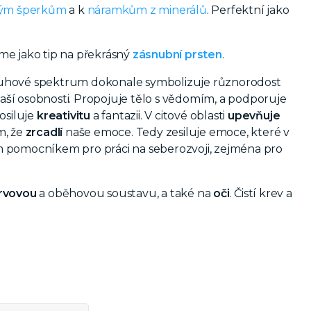
ným šperkům
a k
náramkům z minerálů
. Perfektní jako
e jako tip na překrásný
zásnubní prsten
.
duhové spektrum dokonale symbolizuje různorodost
naší osobnosti. Propojuje tělo s vědomím, a podporuje
osiluje
kreativitu
a fantazii. V citové oblasti
upevňuje
m, že
zrcadlí
naše emoce. Tedy zesiluje emoce, které v
m pomocníkem pro práci na seberozvoji, zejména pro
rvovou
a oběhovou soustavu, a také na
oči
. Čistí krev a