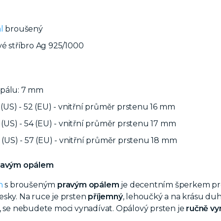
l
broušený
vé stříbro Ag 925/1000
pálu: 7 mm
6 (US) - 52 (EU) - vnitřní průměr prstenu 16 mm
7 (US) - 54 (EU) - vnitřní průměr prstenu 17 mm
8 (US) - 57 (EU) - vnitřní průměr prstenu 18 mm
pravým opálem
n
s
broušeným
pravým opálem
je decentním šperkem pro 
sky. Na ruce je prsten
příjemný
, lehoučký a na krásu du
, se nebudete moci vynadívat. Opálový prsten je
ručně v