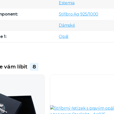
Estemia
omponent
Stříbro Ag 925/1000
Dámské
e 1
Opál
e vám líbit
8