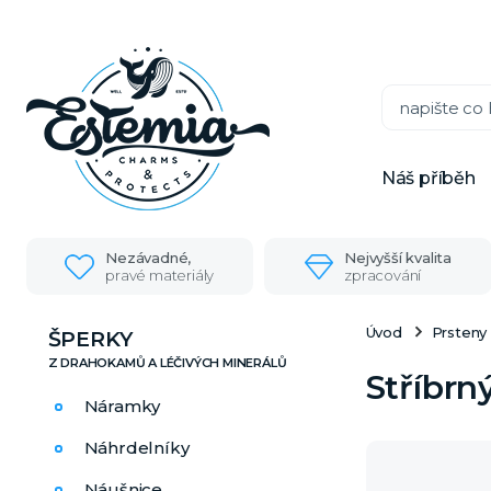
Náš příběh
Nezávadné,
Nejvyšší kvalita
pravé materiály
zpracování
Úvod
Prsteny
ŠPERKY
Stříbrn
Náramky
Náhrdelníky
Náušnice