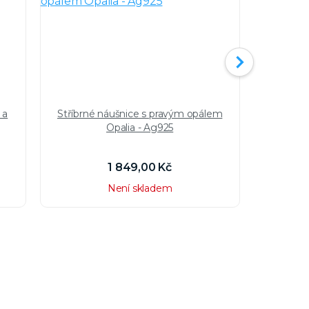
 a
Stříbrné náušnice s pravým opálem
Stříbrn
Opalia - Ag925
a topa
1 849,00 Kč
Není skladem