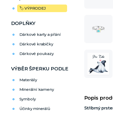
🏷️ VÝPRODEJ
DOPLŇKY
Dárkové karty a přání
Dárkové krabičky
Dárkové poukazy
VÝBĚR ŠPERKU PODLE
Materiály
Minerální kameny
Popis pro
Symboly
Stříbrný prst
Účinky minerálů