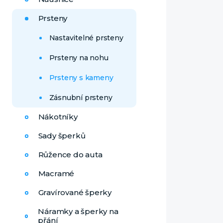
Prsteny
Nastavitelné prsteny
Prsteny na nohu
Prsteny s kameny
Zásnubní prsteny
Nákotníky
Sady šperků
Růžence do auta
Macramé
Gravírované šperky
Náramky a šperky na
přání