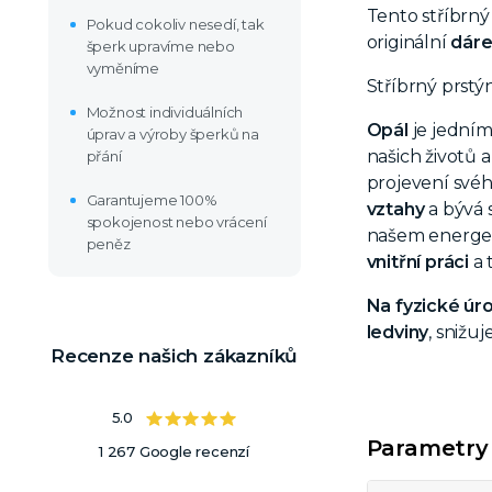
Tento stříbrný
Pokud cokoliv nesedí, tak
originální
dár
šperk upravíme nebo
vyměníme
Stříbrný prst
Možnost individuálních
Opál
je jedním
úprav a výroby šperků na
našich životů 
přání
projevení své
Garantujeme 100%
vztahy
a bývá s
spokojenost nebo vrácení
našem energet
peněz
vnitřní práci
a 
Na fyzické úro
ledviny
, snižu
Recenze našich zákazníků
5.0
Parametry
1 267 Google recenzí