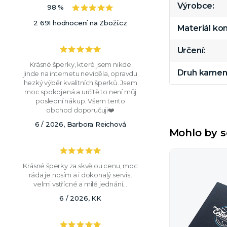
Výrobce
98 %
2 691 hodnocení na Zboží.cz
Materiál k
Určení
Krásné šperky, které jsem nikde
Druh kamen
jinde na internetu neviděla, opravdu
hezký výběr kvalitních šperků. Jsem
moc spokojená a určitě to není můj
poslední nákup. Všem tento
obchod doporučuji❤️
6 / 2026, Barbora Reichová
Mohlo by s
Krásné šperky za skvělou cenu, moc
ráda je nosím a i dokonalý servis,
velmi vstřícné a milé jednání...
6 / 2026, KK