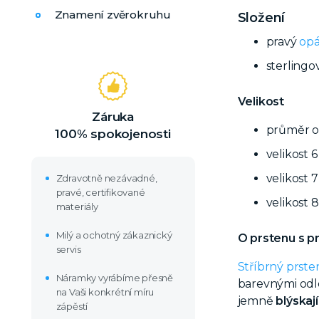
Znamení zvěrokruhu
Složení
pravý
opá
sterlingo
Velikost
Záruka
průměr o
100% spokojenosti
velikost 
velikost 
Zdravotně nezávadné,
pravé, certifikované
velikost 
materiály
Milý a ochotný zákaznický
O prstenu s 
servis
Stříbrný prste
Náramky vyrábíme přesně
barevnými odle
na Vaši konkrétní míru
jemně
blýskají
zápěstí