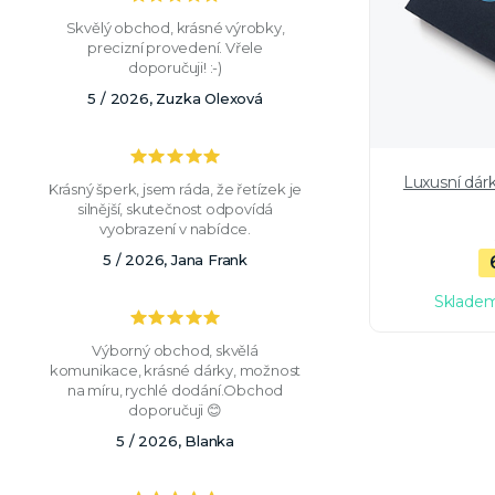
Skvělý obchod, krásné výrobky,
precizní provedení. Vřele
doporučuji! :-)
5 / 2026, Zuzka Olexová
Luxusní dár
Krásný šperk, jsem ráda, že řetízek je
silnější, skutečnost odpovídá
vyobrazení v nabídce.
5 / 2026, Jana Frank
Skladem
Výborný obchod, skvělá
komunikace, krásné dárky, možnost
na míru, rychlé dodání.Obchod
doporučuji 😊
5 / 2026, Blanka