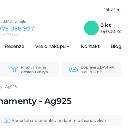
Přihlášení
adit? Zavolejte.
0
ks
775 058 977
za
0,00 Kč
 9–17 hod.)
Recenze
Vše o nákupu
Kontakt
Blog
Přispíváme na
Doprava ZDARMA
ochranu velryb
nad 1500 Kč
y - Ag925
rnamenty - Ag925