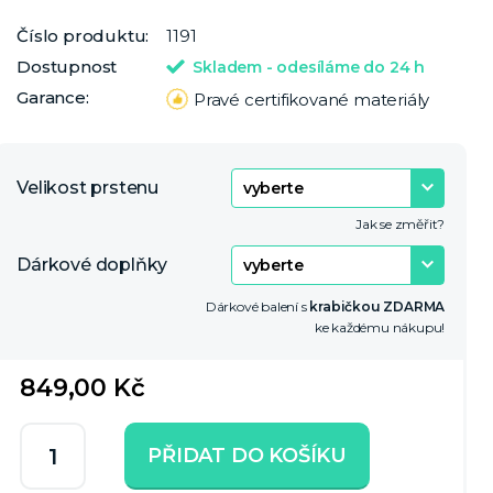
Číslo produktu:
1191
Dostupnost
Skladem - odesíláme do 24 h
Garance:
Pravé certifikované materiály
Velikost prstenu
Jak se změřit?
Dárkové doplňky
Dárkové balení s
krabičkou ZDARMA
ke každému nákupu!
849,00 Kč
PŘIDAT DO KOŠÍKU