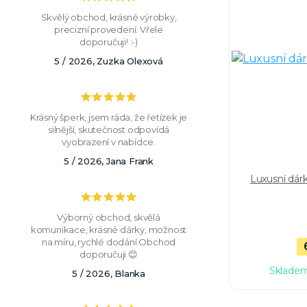
Skvělý obchod, krásné výrobky,
precizní provedení. Vřele
doporučuji! :-)
5 / 2026, Zuzka Olexová
Krásný šperk, jsem ráda, že řetízek je
silnější, skutečnost odpovídá
vyobrazení v nabídce.
5 / 2026, Jana Frank
Luxusní dár
Výborný obchod, skvělá
komunikace, krásné dárky, možnost
na míru, rychlé dodání.Obchod
doporučuji 😊
Skladem
5 / 2026, Blanka