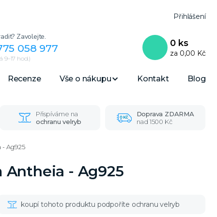
Přihlášení
adit? Zavolejte.
0
ks
775 058 977
za
0,00 Kč
 9–17 hod.)
Recenze
Vše o nákupu
Kontakt
Blog
Přispíváme na
Doprava ZDARMA
ochranu velryb
nad 1500 Kč
 - Ag925
 Antheia - Ag925