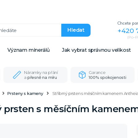
Chcete por
+420 
Hledat
(Po–Pá
Význam minerálů
Jak vybrat správnou velikost
Náramky na přání
Garance
a
přesně na míru
100% spokojenosti
Prsteny s kameny
Stříbrný prsten s měsíčním kamenem Antheia
ný prsten s měsíčním kamenem