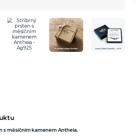
duktu
en s měsíčním kamenem Antheia.