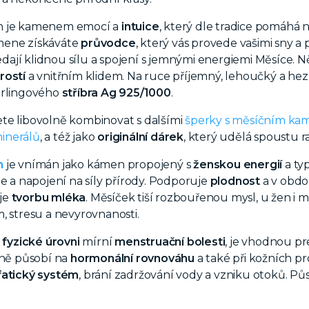
n je kamenem emocí a
intuice
, který dle tradice pomáhá n
mene získáváte
průvodce
, který vás provede vašimi sny 
hledají klidnou sílu a spojení s jemnými energiemi Měsíce
ostí
a vnitřním klidem. N
a ruce příjemný, lehoučký a hez
erlingového
stříbra Ag 925/1000
.
te libovolně kombinovat s dalšími
šperky s měsíčním k
inerálů
, a též jako
originální dárek
, který udělá spoustu ra
n
je vnímán jako kámen propojený s
ženskou energií
a ty
ie a napojení na síly přírody. Podporuje
plodnost
a v obd
je
tvorbu mléka
. Měsíček tiší rozbouřenou mysl, u žen i 
, stresu a nevyrovnanosti.
 fyzické úrovni
mírní
menstruační bolesti
, je vhodnou pr
vně působí na
hormonální rovnováhu
a také při kožních 
fatický systém
, brání zadržování vody a vzniku otoků. Pů