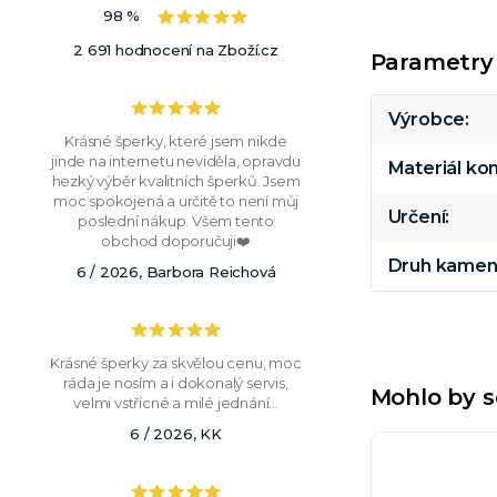
98 %
2 691 hodnocení na Zboží.cz
Parametry
Výrobce
Krásné šperky, které jsem nikde
jinde na internetu neviděla, opravdu
Materiál k
hezký výběr kvalitních šperků. Jsem
moc spokojená a určitě to není můj
Určení
poslední nákup. Všem tento
obchod doporučuji❤️
Druh kamen
6 / 2026, Barbora Reichová
Krásné šperky za skvělou cenu, moc
ráda je nosím a i dokonalý servis,
Mohlo by s
velmi vstřícné a milé jednání...
6 / 2026, KK