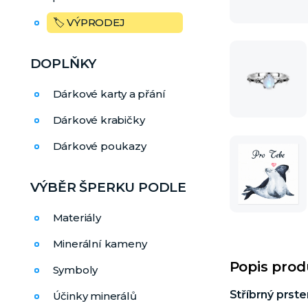
🏷️ VÝPRODEJ
DOPLŇKY
Dárkové karty a přání
Dárkové krabičky
Dárkové poukazy
VÝBĚR ŠPERKU PODLE
Materiály
Minerální kameny
Popis pro
Symboly
Stříbrný prst
Účinky minerálů