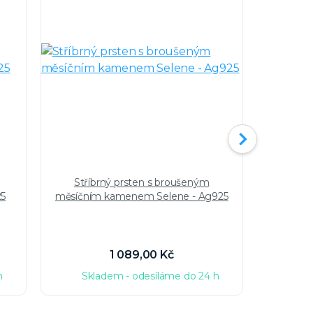
Stříbrný prsten s broušeným
Stří
25
měsíčním kamenem Selene - Ag925
měsíční
1 089,00 Kč
h
Skladem - odesíláme do 24 h
Sk