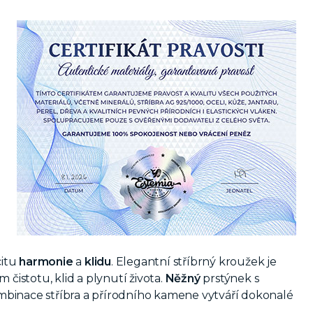
citu
harmonie
a
klidu
.
Elegantní stříbrný kroužek je
ím
čistotu, klid a plynutí života.
Něžný
prstýnek s
Kombinace stříbra a přírodního kamene vytváří dokonalé