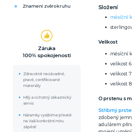
Znamení zvěrokruhu
Složení
měsíční 
sterlingo
Velikost
Záruka
měsíční 
100% spokojenosti
velikost 
velikost 
Zdravotně nezávadné,
pravé, certifikované
velikost 
materiály
Milý a ochotný zákaznický
O prstenu s 
servis
Stříbrný prste
Náramky vyrábíme přesně
zdobený jemný
na Vaši konkrétní míru
adulárem přiná
zápěstí
spojení umění 