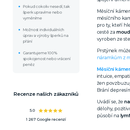
Pokud cokoliv nesedí, tak
Měsíční káme
šperk upravíme nebo
měsíčního ka
vyměníme
pro ty, kteří 
Možnost individuálních
cestě za
moudr
úprav a výroby šperků na
vyroben
ze st
přání
Prstýnek může
Garantujeme 100%
náramkům z m
spokojenost nebo vrácení
peněz
Měsíční káme
intuice, empat
žen povzbuzu
Brání depresím
Recenze našich zákazníků
Uvádí se, že
na
dělohy, poziti
5.0
působí na
lym
1 267 Google recenzí