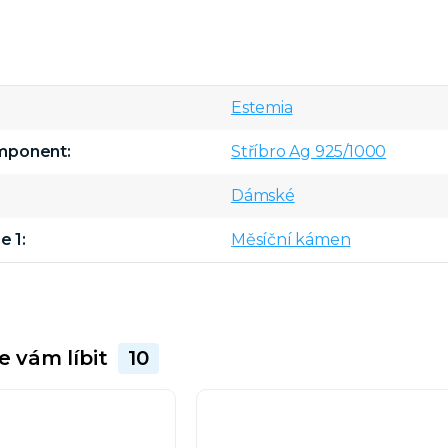
Estemia
omponent
Stříbro Ag 925/1000
Dámské
e 1
Měsíční kámen
e vám líbit
10