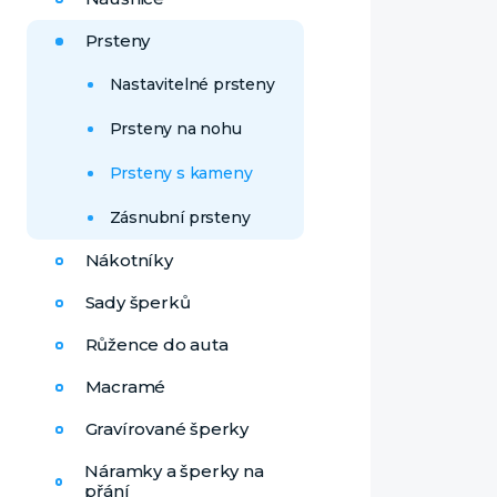
Prsteny
Nastavitelné prsteny
Prsteny na nohu
Prsteny s kameny
Zásnubní prsteny
Nákotníky
Sady šperků
Růžence do auta
Macramé
Gravírované šperky
Náramky a šperky na
přání