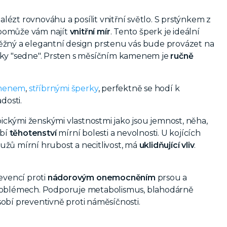
alézt rovnováhu a posílit vnitřní světlo. S prstýnkem z
a pomůže vám najít
vnitřní mír
. Tento šperk je ideální
. Něžný a elegantní design prstenu vás bude provázet na
ky "sedne".
Prsten s měsíčním kamenem je
ručně
amenem
,
stříbrnými šperky
, perfektně se hodí k
dosti.
pickými ženskými vlastnostmi jako jsou jemnost, něha,
obí
těhotenství
mírní bolesti a nevolnosti. U kojících
mužů mírní hrubost a necitlivost, má
uklidňující vliv
.
evencí proti
nádorovým
onemocněním
prsou a
problémech. Podporuje metabolismus, blahodárně
sobí preventivně proti náměsíčnosti.