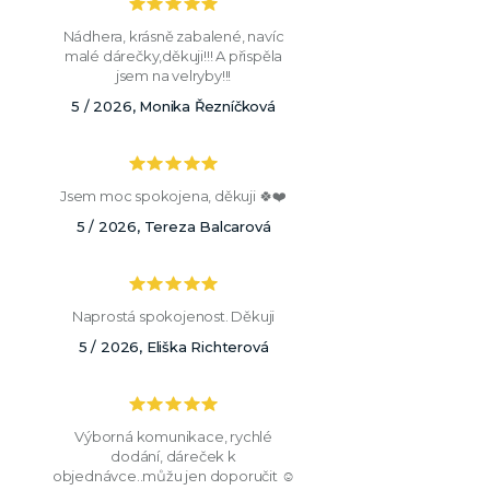
Nádhera, krásně zabalené, navíc
malé dárečky,děkuji!!! A přispěla
jsem na velryby!!!
5 / 2026, Monika Řezníčková
Jsem moc spokojena, děkuji 🍀❤️
5 / 2026, Tereza Balcarová
Naprostá spokojenost. Děkuji
5 / 2026, Eliška Richterová
Výborná komunikace, rychlé
dodání, dáreček k
objednávce..můžu jen doporučit ☺️