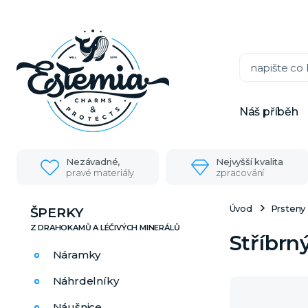
Náš příběh
Nezávadné,
Nejvyšší kvalita
pravé materiály
zpracování
Úvod
Prsteny
ŠPERKY
Stříbr
Náramky
Náhrdelníky
Náušnice