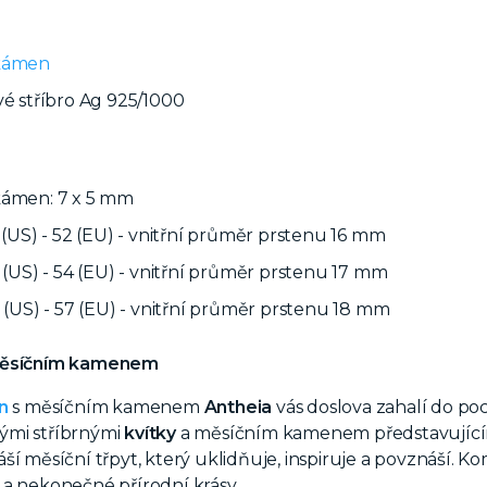
kámen
vé stříbro Ag 925/1000
kámen: 7 x 5 mm
6 (US) - 52 (EU) - vnitřní průměr prstenu 16 mm
7 (US) - 54 (EU) - vnitřní průměr prstenu 17 mm
8 (US) - 57 (EU) - vnitřní průměr prstenu 18 mm
měsíčním kamenem
n
s měsíčním kamenem
Antheia
vás doslova zahalí do po
mi stříbrnými
kvítky
a měsíčním kamenem představujíc
ší měsíční třpyt, který uklidňuje, inspiruje a povznáší. 
a nekonečné přírodní krásy.