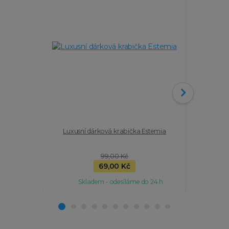
Luxusní dárková krabička Estemia
Stříbrný 
99,00 Kč
69,00 Kč
Skladem - odesíláme do 24 h
Sk