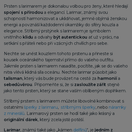
Prsten s larimarem je dokonalou volbou pro ženy, které hledají
spojení s přírodou
a elegancí. Larimar, známý svou
schopností harmonizovat a uklidňovat, jemně objímá ženskou
energii a povznáší každodenní okamžiky do sféry kouzla a
elegance. Stříbrný prstýnek s larimarem je symbolem
vnitřního
klidu
a odvahy
být autentickou
ať už v práci, na
setkání s přáteli nebo při vzácných chvílích pro sebe.
Nechte se unést kouzlem tohoto prstenu a přineste si
kousek oceánského tajemství přímo do vašeho outfitu.
Jakmile prsten s larimarem nasadíte, pocítíte, jak se do vašeho
nitra vlévá klidná síla oceánu. Nechte larimar působit jako
talisman
, který vás bude provázet na cestě za
harmonií
a
sebedůvěrou
. Připomeňte si, že si
zasloužíte zářit
stejně
jako tento prsten, který se stane vaším oblíbeným doplňkem.
Stříbrný prstem s larimarem můžete libovolně kombinovat s
ostatními
šperky z larimaru
,
stříbrnými šperky
, nebo
náramky
z minerálů
. Larimarový prsten se hodí také jako krásný a
originální dárek
, který zcela jistě potěší.
Larimar
, známý také jako „kámen
delfínů
“, je
jedním z