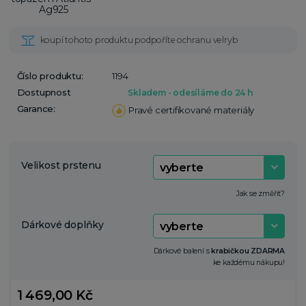
Číslo produktu:
1194
Dostupnost
Skladem - odesíláme do 24 h
Garance:
Pravé certifikované materiály
Velikost prstenu
Jak se změřit?
Dárkové doplňky
Dárkové balení s
krabičkou ZDARMA
ke každému nákupu!
1 469,00 Kč