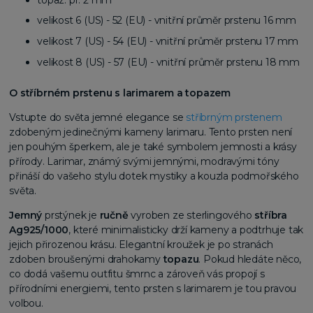
velikost 6 (US) - 52 (EU) - vnitřní průměr prstenu 16 mm
velikost 7 (US) - 54 (EU) - vnitřní průměr prstenu 17 mm
velikost 8 (US) - 57 (EU) - vnitřní průměr prstenu 18 mm
O stříbrném prstenu s larimarem a topazem
Vstupte do světa jemné elegance se
stříbrným prstenem
zdobeným jedinečnými kameny larimaru. Tento prsten není
jen pouhým šperkem, ale je také symbolem jemnosti a krásy
přírody. Larimar, známý svými jemnými, modravými tóny
přináší do vašeho stylu dotek mystiky a kouzla podmořského
světa.
Jemný
prstýnek je
ručně
vyroben ze sterlingového
stříbra
Ag925/1000
, které minimalisticky drží kameny a podtrhuje tak
jejich přirozenou krásu. Elegantní kroužek je po stranách
zdoben broušenými drahokamy
topazu
. Pokud hledáte něco,
co dodá vašemu outfitu šmrnc a zároveň vás propojí s
přírodními energiemi, tento prsten s larimarem je tou pravou
volbou.