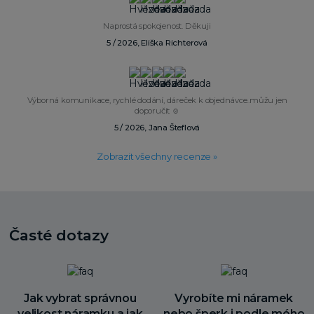
Naprostá spokojenost. Děkuji
5 / 2026, Eliška Richterová
Výborná komunikace, rychlé dodání, dáreček k objednávce..můžu jen
doporučit ☺️
5 / 2026, Jana Šteflová
Zobrazit všechny recenze »
Časté dotazy
Jak vybrat správnou
Vyrobíte mi náramek
velikost náramku a jak
nebo šperk i podle mého