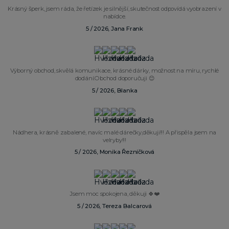
Krásný šperk, jsem ráda, že řetízek je silnější, skutečnost odpovídá vyobrazení v
nabídce.
5 / 2026, Jana Frank
Výborný obchod, skvělá komunikace, krásné dárky, možnost na míru, rychlé
dodání.Obchod doporučuji 😊
5 / 2026, Blanka
Nádhera, krásně zabalené, navíc malé dárečky,děkuji!!! A přispěla jsem na
velryby!!!
5 / 2026, Monika Řezníčková
Jsem moc spokojena, děkuji 🍀❤️
5 / 2026, Tereza Balcarová