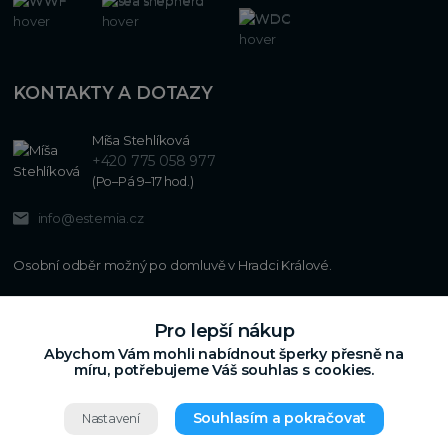
KONTAKTY A DOTAZY
Míša Stehlíková
+420 775 058 977
(Po–Pá 9–17 hod.)
info@estemia.cz
Pro lepší nákup
Abychom Vám mohli nabídnout šperky přesně na
míru, potřebujeme Váš souhlas s cookies.
Souhlasím a pokračovat
Nastavení
Copyright © 2024
Estemia.cz
,
Grafický návrh,