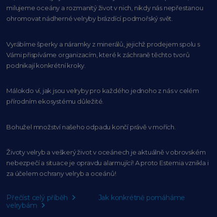
milujeme oceány
a rozmanitý život v nich, nikdy nás nepřestanou
ohromovat nádherné velryby
brázdící podmořský svět.
Vyrábíme šperky a náramky z minerálů, jejichž prodejem spolu s
Vámi přispíváme organizacím,
které k záchraně těchto tvorů
podnikají konkrétní kroky.
Málokdo ví, jak jsou velryby pro každého
jednoho z nás v celém
přírodním
ekosystému důležité.
Bohužel množství našeho
odpadu končí právě v mořích.
Životy velryb a veškerý život v oceánech je aktuálně
v obrovském
nebezpečí a situace je opravdu alarmující!
A proto Estemia vznikla i
za účelem ochrany velryb a oceánů!
Přečíst celý příběh
Jak konkrétně pomáháme
velrybám