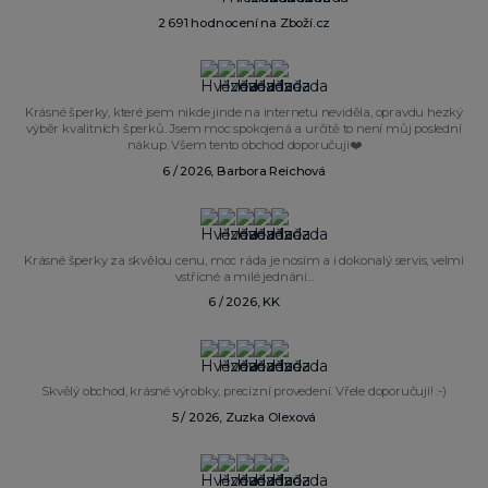
2 691 hodnocení na Zboží.cz
Krásné šperky, které jsem nikde jinde na internetu neviděla, opravdu hezký
výběr kvalitních šperků. Jsem moc spokojená a určitě to není můj poslední
nákup. Všem tento obchod doporučuji❤️
6 / 2026, Barbora Reichová
Krásné šperky za skvělou cenu, moc ráda je nosím a i dokonalý servis, velmi
vstřícné a milé jednání...
6 / 2026, KK
Skvělý obchod, krásné výrobky, precizní provedení. Vřele doporučuji! :-)
5 / 2026, Zuzka Olexová