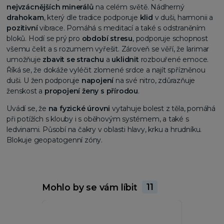
nejvzácnějších minerálů
na celém světě. Nádherný
drahokam
, který dle tradice podporuje
klid
v duši, harmonii a
pozitivní
vibrace. Pomáhá s meditací a také s odstraněním
bloků. Hodí se prý pro
období stresu
, podporuje schopnost
všemu čelit a s rozumem vyřešit. Zároveň se věří, že larimar
umožňuje
zbavit se strachu
a
uklidnit
rozbouřené emoce.
Říká se, že dokáže vyléčit zlomené srdce a najít spřízněnou
duši. U žen podporuje
napojení
na své nitro, zdůrazňuje
ženskost a
propojení ženy s přírodou
.
Uvádí se, že
na fyzické úrovni
vytahuje bolest z těla, pomáhá
při potížích s klouby i s oběhovým systémem, a také s
ledvinami. Působí na čakry v oblasti hlavy, krku a hrudníku.
Blokuje geopatogenní zóny.
Mohlo by se vám líbit
11