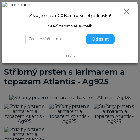
0
ks
+420 775 058 977
Přihlášení
(Po–Pá 9–17 hod.)
za
0,00 Kč
Získejte slevu 100 Kč na první objednávku!
Hledat
Stačí zadat Váš e-mail:
Menu
Odeslat
Úvod
Prsteny
Prsteny s kameny
Stříbrný prsten s larimarem a
Zavřít
topazem Atlantis - Ag925
Stříbrný prsten s larimarem a
topazem Atlantis - Ag925