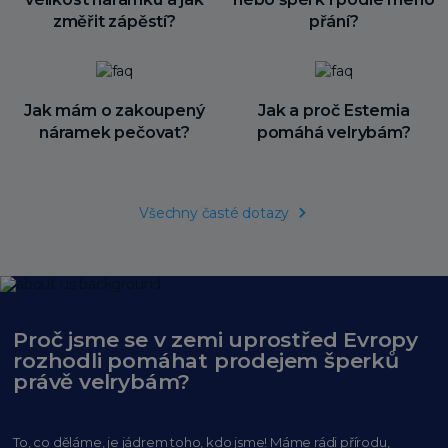
změřit zápěstí?
přání?
Jak mám o zakoupený
Jak a proč Estemia
náramek pečovat?
pomáhá velrybám?
Všechny časté dotazy
Proč jsme se v zemi uprostřed Evropy
rozhodli pomáhat prodejem šperků
právě velrybám?
To, co děláme, je jádrem toho, kdo jsme! Máme rádi přírodu,