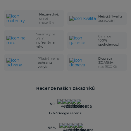
Nezávadné,
Nejvyšší kvalita
pravé
zpracování
materiály
Náramky na
Garance
přání
100%
a
přesně na
spokojenosti
míru
Přispíváme na
Doprava
ochranu
ZDARMA
velryb
nad 1500 Kč
Recenze našich zákazníků
5.0
1 267 Google recenzí
98 %