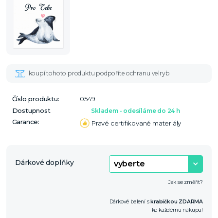
Číslo produktu:
0549
Dostupnost
Skladem - odesíláme do 24 h
Garance:
Pravé certifikované materiály
Dárkové doplňky
Jak se změřit?
Dárkové balení s
krabičkou ZDARMA
ke každému nákupu!