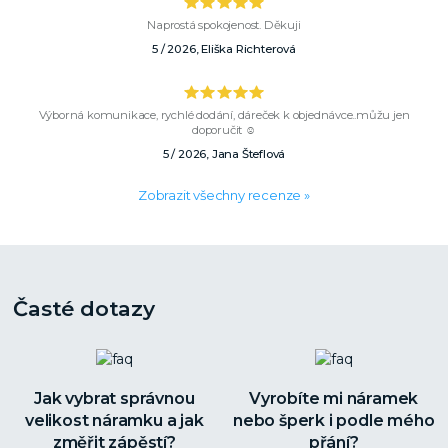
Naprostá spokojenost. Děkuji
5 / 2026, Eliška Richterová
Výborná komunikace, rychlé dodání, dáreček k objednávce..můžu jen
doporučit ☺️
5 / 2026, Jana Šteflová
Zobrazit všechny recenze »
Časté dotazy
Jak vybrat správnou
Vyrobíte mi náramek
velikost náramku a jak
nebo šperk i podle mého
změřit zápěstí?
přání?