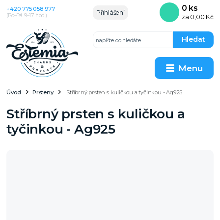
0
ks
+420 775 058 977
Přihlášení
(Po–Pá 9–17 hod.)
za
0,00 Kč
Hledat
Menu
Úvod
Prsteny
Stříbrný prsten s kuličkou a tyčinkou - Ag925
Stříbrný prsten s kuličkou a
tyčinkou - Ag925