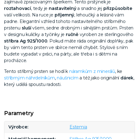
zajímavě zpracovaným šperkem. Tento prstýnek je
roztahovací
, tedy je
nastavitelný
a snadno jej
přizpůsobíte
vaší velikosti. Na ruce je
příjemný
, lehoučký a krásně vám
padne. Elegantní vzhled tohoto nastavitelného stříbrného
prstenu
sluší
všem, sedne drobným i silnějším prstům. Prsten
v designu kuličky a tyčinky je
ručně
vyroben ze sterlingového
stříbra Ag 925/1000
. Pokud máte ráda originální doplňky, pak
by vám tento prsten ve sbírce neměl chybět. Stylově s ním
budete vypadat v práci, na párty, ale třeba i s dětmi na
procházce.
Tento stříbrný prsten se hodí k
náramkům z minerálů
, ke
stříbrným náhrdelníkům
,
náušnicím
a též jako originální
dárek
,
který udělá spoustu radosti.
Parametry
Výrobce
Estemia
Materiál komponent
Stříbro Ag 925/1000