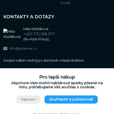
KONTAKTY A DOTAZY
Míša Stehlíková
+420 775 058 977
(Po–Pá 9–17 hod.)
info@estemia.cz
Pro lepší nákup
Abychom Vám mohli nabídnout šperky přesně na
míru, potřebujeme Váš souhlas s cookies.
Souhlasím a pokračovat
Nastavení
Copyright © 2024
Estemia.cz
,
Grafický návrh,
Všechna práva vyhrazena.
UX a SEO