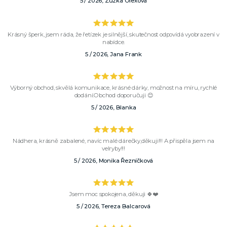
5 / 2026, Zuzka Olexová
Krásný šperk, jsem ráda, že řetízek je silnější, skutečnost odpovídá vyobrazení v
nabídce.
5 / 2026, Jana Frank
Výborný obchod, skvělá komunikace, krásné dárky, možnost na míru, rychlé
dodání.Obchod doporučuji 😊
5 / 2026, Blanka
Nádhera, krásně zabalené, navíc malé dárečky,děkuji!!! A přispěla jsem na
velryby!!!
5 / 2026, Monika Řezníčková
Jsem moc spokojena, děkuji 🍀❤️
5 / 2026, Tereza Balcarová