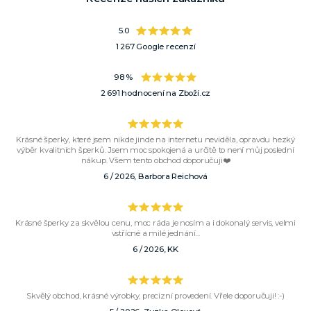
5.0
1 267 Google recenzí
98 %
2 691 hodnocení na Zboží.cz
Krásné šperky, které jsem nikde jinde na internetu neviděla, opravdu hezký
výběr kvalitních šperků. Jsem moc spokojená a určitě to není můj poslední
nákup. Všem tento obchod doporučuji❤️
6 / 2026, Barbora Reichová
Krásné šperky za skvělou cenu, moc ráda je nosím a i dokonalý servis, velmi
vstřícné a milé jednání...
6 / 2026, KK
Skvělý obchod, krásné výrobky, precizní provedení. Vřele doporučuji! :-)