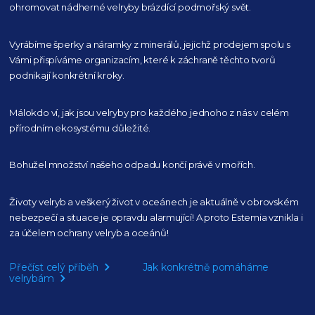
ohromovat nádherné velryby
brázdící podmořský svět.
Vyrábíme šperky a náramky z minerálů, jejichž prodejem spolu s
Vámi přispíváme organizacím,
které k záchraně těchto tvorů
podnikají konkrétní kroky.
Málokdo ví, jak jsou velryby pro každého
jednoho z nás v celém
přírodním
ekosystému důležité.
Bohužel množství našeho
odpadu končí právě v mořích.
Životy velryb a veškerý život v oceánech je aktuálně
v obrovském
nebezpečí a situace je opravdu alarmující!
A proto Estemia vznikla i
za účelem ochrany velryb a oceánů!
Přečíst celý příběh
Jak konkrétně pomáháme
velrybám