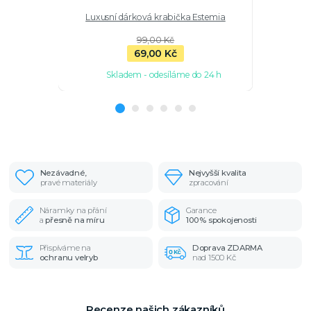
Luxusní dárková krabička Estemia
Stříbrný pr
99,00 Kč
69,00 Kč
Skladem - odesíláme do 24 h
Sk
Nezávadné,
Nejvyšší kvalita
pravé materiály
zpracování
Náramky na přání
Garance
a
přesně na míru
100% spokojenosti
Přispíváme na
Doprava ZDARMA
ochranu velryb
nad 1500 Kč
Recenze našich zákazníků