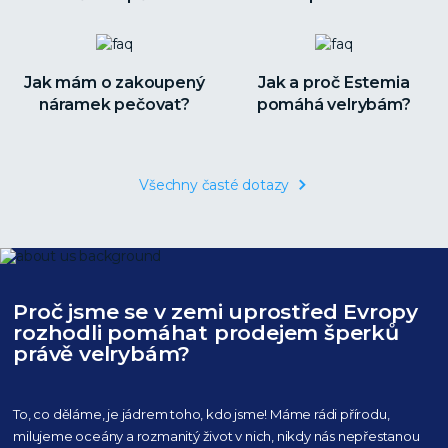
Jak mám o zakoupený
Jak a proč Estemia
náramek pečovat?
pomáhá velrybám?
Všechny časté dotazy
Proč jsme se v zemi uprostřed Evropy
rozhodli pomáhat prodejem šperků
právě velrybám?
To, co děláme, je jádrem toho, kdo jsme! Máme rádi přírodu,
milujeme oceány
a rozmanitý život v nich, nikdy nás nepřestanou