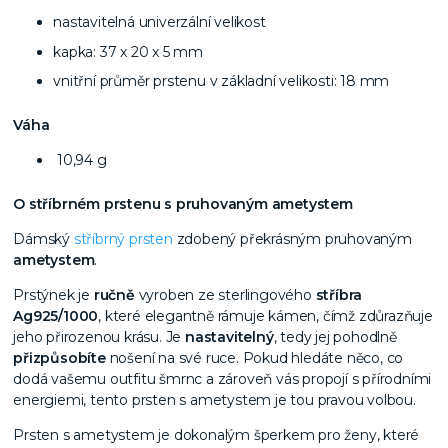
nastavitelná univerzální velikost
kapka: 37 x 20 x 5 mm
vnitřní průměr prstenu v základní velikosti: 18 mm
Váha
10,94 g
O stříbrném prstenu s pruhovaným ametystem
Dámský
stříbrný prsten
zdobený překrásným pruhovaným
ametystem
.
Prstýnek je
ručně
vyroben ze sterlingového
stříbra
Ag925/1000
, které elegantně rámuje kámen, čímž zdůrazňuje
jeho přirozenou krásu. Je
nastavitelný
, tedy jej pohodlně
přizpůsobíte
nošení na své ruce. Pokud hledáte něco, co
dodá vašemu outfitu šmrnc a zároveň vás propojí s přírodními
energiemi, tento prsten s ametystem je tou pravou volbou.
Prsten s ametystem je dokonalým šperkem pro ženy, které