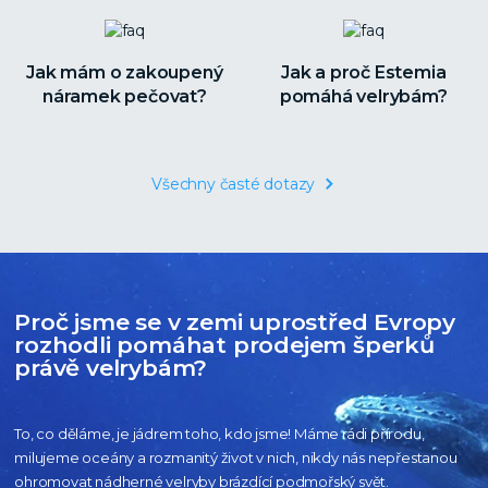
Jak mám o zakoupený
Jak a proč Estemia
náramek pečovat?
pomáhá velrybám?
Všechny časté dotazy
Proč jsme se v zemi uprostřed Evropy
rozhodli pomáhat prodejem šperků
právě velrybám?
To, co děláme, je jádrem toho, kdo jsme! Máme rádi přírodu,
milujeme oceány
a rozmanitý život v nich, nikdy nás nepřestanou
ohromovat nádherné velryby
brázdící podmořský svět.