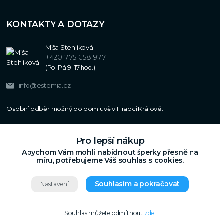
KONTAKTY A DOTAZY
Míša Stehlíková
+420 775 058 977
(Po–Pá 9–17 hod.)
info@estemia.cz
Pro lepší nákup
Abychom Vám mohli nabídnout šperky přesně na
míru, potřebujeme Váš souhlas s cookies.
Souhlasím a pokračovat
Nastavení
Copyright © 2024
Estemia.cz
,
Grafický návrh,
Všechna práva vyhrazena.
UX a SEO
Souhlas můžete odmítnout
zde
.