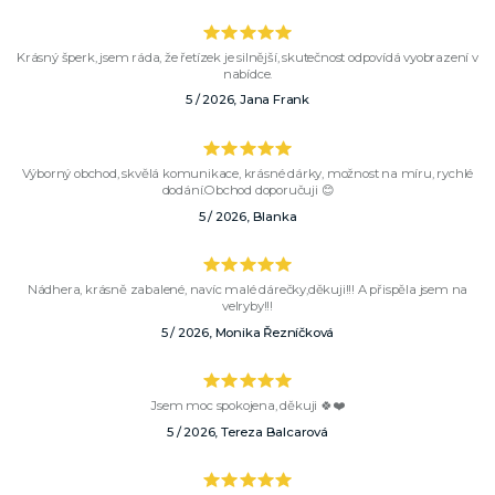
Krásný šperk, jsem ráda, že řetízek je silnější, skutečnost odpovídá vyobrazení v
nabídce.
5 / 2026, Jana Frank
Výborný obchod, skvělá komunikace, krásné dárky, možnost na míru, rychlé
dodání.Obchod doporučuji 😊
5 / 2026, Blanka
Nádhera, krásně zabalené, navíc malé dárečky,děkuji!!! A přispěla jsem na
velryby!!!
5 / 2026, Monika Řezníčková
Jsem moc spokojena, děkuji 🍀❤️
5 / 2026, Tereza Balcarová