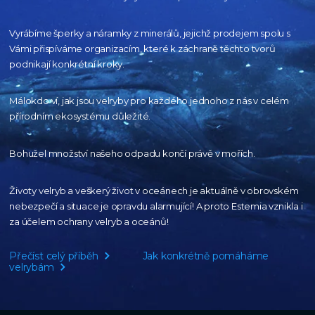
Vyrábíme šperky a náramky z minerálů, jejichž prodejem spolu s
Vámi přispíváme organizacím,
které k záchraně těchto tvorů
podnikají konkrétní kroky.
Málokdo ví, jak jsou velryby pro každého
jednoho z nás v celém
přírodním
ekosystému důležité.
Bohužel množství našeho
odpadu končí právě v mořích.
Životy velryb a veškerý život v oceánech je aktuálně
v obrovském
nebezpečí a situace je opravdu alarmující!
A proto Estemia vznikla i
za účelem ochrany velryb a oceánů!
Přečíst celý příběh
Jak konkrétně pomáháme
velrybám