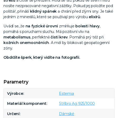
stresu
a cítíte se přetíženi. Hodí se též pokud ve svém nitru
nosíte nezpracované negativní zážitky. Pokud jej položíte pod
polštář, přináší
klidný spánek
a chrání před zlými sny. Je také
jedním z minerálů, které se používají pro výrobu
elixírů
.
Uvádí se, že
na fyzické úrovni
zmírňuje
bolesti hlavy
,
pomáhá s poruchami sluchu. Má pozitivní vliv na
metabolismus
, perfektně
čistí krev
. Pomáhá prý též při
kožních onemocněních
. A měl by blokovat geopatogenní
zóny.
Obdržíte šperk, který vidíte na fotografii.
Parametry
Výrobce
Estemia
Materiál komponent
Stříbro Ag 925/1000
Určení
Dámské