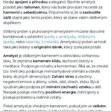
hledají
spojení s přírodou
a elegancí. Nechte ametyst
působit jako
talisman
, který vás bude provázet na cestě za
harmonií
a
sebedůvěrou
. Připomeňte si, že si
zasloužíte
zářit
stejně jako tento prsten, který se stane vaším oblíbeným
doplňkem.
Stříbrný prsten s pruhovaným ametystem můžete libovolně
kombinovat s ostatními
šperky z ametystu
,
stříbrnými
šperky
, nebo
náramky z minerálů
. Ametystový prsten se hodí
také jako krásný a
originální dárek
, který zcela jistě potěší.
Ametyst
je oblíbeným kamenem s obrovskou ochrannou
silou. Je zejména
kamenem klidu
,
duchovní čistoty a
meditace. Podporuje rozvahu a koncentraci. Říká se, že otevírá
tzv. třetí oko, podporuje mimosmyslové vnímání a otevírá
brány do jiných dimenzí bytí.
Zahání stres
a všechny
negativní emoce a sklony, vztek, zášť, strach, zlobu. Bývá
využíván jako podpora při
mírnění záchvatů vzteku
u dětí.
Naopak posiluje všechny
pozitivní energie
, mírní spory a
posiluje přátelství a rodinné vztahy.
Právě ametyst je vhodným kamenem, pokud jste ve
velkém