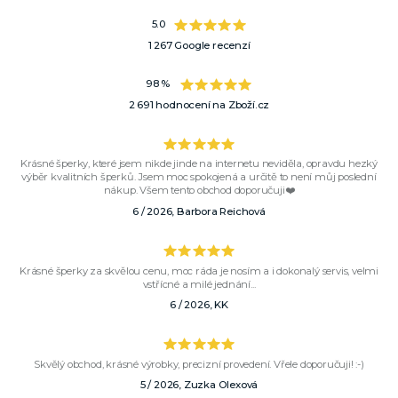
5.0
1 267 Google recenzí
98 %
2 691 hodnocení na Zboží.cz
Krásné šperky, které jsem nikde jinde na internetu neviděla, opravdu hezký
výběr kvalitních šperků. Jsem moc spokojená a určitě to není můj poslední
nákup. Všem tento obchod doporučuji❤️
6 / 2026, Barbora Reichová
Krásné šperky za skvělou cenu, moc ráda je nosím a i dokonalý servis, velmi
vstřícné a milé jednání...
6 / 2026, KK
Skvělý obchod, krásné výrobky, precizní provedení. Vřele doporučuji! :-)
5 / 2026, Zuzka Olexová