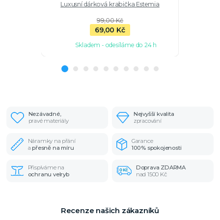
Luxusní dárková krabička Estemia
Minerá
ametystu 
99,00 Kč
69,00 Kč
Skladem - odesíláme do 24 h
Nezávadné,
Nejvyšší kvalita
pravé materiály
zpracování
Náramky na přání
Garance
a
přesně na míru
100% spokojenosti
Přispíváme na
Doprava ZDARMA
ochranu velryb
nad 1500 Kč
Recenze našich zákazníků