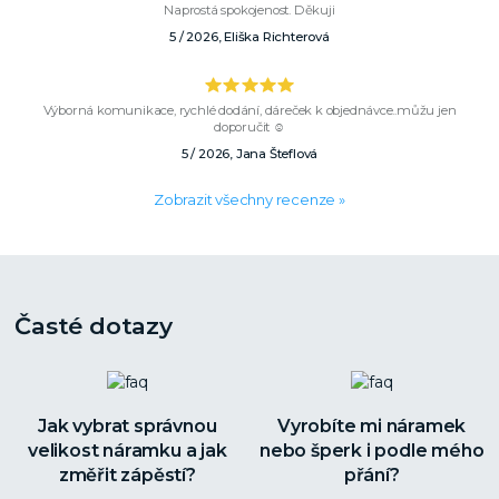
Naprostá spokojenost. Děkuji
5 / 2026, Eliška Richterová
Výborná komunikace, rychlé dodání, dáreček k objednávce..můžu jen
doporučit ☺️
5 / 2026, Jana Šteflová
Zobrazit všechny recenze »
Časté dotazy
Jak vybrat správnou
Vyrobíte mi náramek
velikost náramku a jak
nebo šperk i podle mého
změřit zápěstí?
přání?