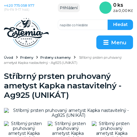
0
ks
+420 775 058 977
Přihlášení
(Po–Pá 9–17 hod.)
za
0,00 Kč
Hledat
Menu
Úvod
Prsteny
Prsteny s kameny
Stříbrný prsten pruhovaný
ametyst Kapka nastavitelný - Ag925 (UNIKÁT)
Stříbrný prsten pruhovaný
ametyst Kapka nastavitelný -
Ag925 (UNIKÁT)