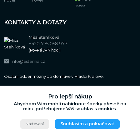
KONTAKTY A DOTAZY
Míša Stehlíková
+420 775 058 977
(Po–Pá 9–17 hod.)
info@estemia.cz
Pro lepší nákup
Abychom Vám mohli nabídnout šperky přesně na
míru, potřebujeme Váš souhlas s cookies.
Souhlasím a pokračovat
Nastavení
Copyright © 2024
Estemia.cz
,
Grafický návrh,
Všechna práva vyhrazena.
UX a SEO