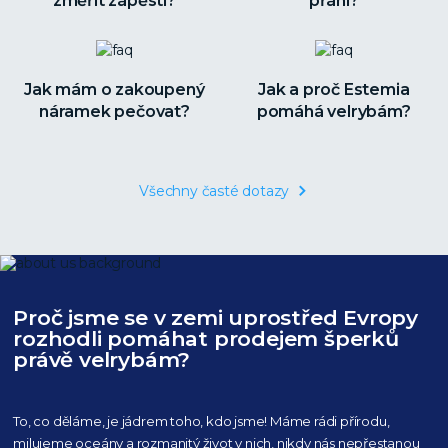
změřit zápěstí?
přání?
Jak mám o zakoupený
Jak a proč Estemia
náramek pečovat?
pomáhá velrybám?
Všechny časté dotazy
Proč jsme se v zemi uprostřed Evropy
rozhodli pomáhat prodejem šperků
právě velrybám?
To, co děláme, je jádrem toho, kdo jsme! Máme rádi přírodu,
milujeme oceány
a rozmanitý život v nich, nikdy nás nepřestanou