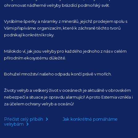
ohromovat nádherné velryby
brázdící podmořský svět.
Vyrábíme šperky a náramky z minerálů, jejichž prodejem spolu s
Vámi přispíváme organizacím,
které k záchraně těchto tvorů
podnikají konkrétní kroky.
Málokdo ví, jak jsou velryby pro každého
jednoho z nás v celém
přírodním
ekosystému důležité.
Bohužel množství našeho
odpadu končí právě v mořích.
Životy velryb a veškerý život v oceánech je aktuálně
v obrovském
nebezpečí a situace je opravdu alarmující!
A proto Estemia vznikla i
za účelem ochrany velryb a oceánů!
Přečíst celý příběh
Jak konkrétně pomáháme
velrybám