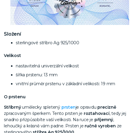
Složení
sterlingové stříbro Ag 925/1000
Velikost
nastavitelná univerzální velikost
šířka prstenu: 13 mm
vnitřní průměr prstenu v základní velikosti: 19 mm
O prstenu
Stříbrný
umělecky spletený
prsten
je opravdu
precizně
zpracovaným šperkem. Tento prsten je
roztahovací
, tedy jej
snadno přizpůsobíte vaší velikosti. Na ruce je
příjemný
,
lehoučký a krásně vám padne. Prsten je
ručně vyroben
ze
sterlingového
stříbra Ag 925/1000
.