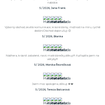
nabídce.
5 / 2026, Jana Frank
Výborný obchod, skvělá komunikace, krásné dárky, možnost na míru, rychlé
dodání.Obchod doporučuji 😊
5 / 2026, Blanka
Nádhera, krásně zabalené, navíc malé dárečky,děkuji!!! A přispěla jsem na
velryby!!!
5 / 2026, Monika Řezníčková
Jsem moc spokojena, děkuji 🍀❤️
5 / 2026, Tereza Balcarová