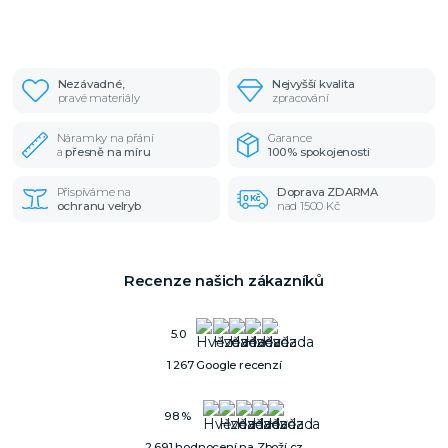
Nezávadné,
Nejvyšší kvalita
pravé materiály
zpracování
Náramky na přání
Garance
a
přesně na míru
100% spokojenosti
Přispíváme na
Doprava ZDARMA
ochranu velryb
nad 1500 Kč
Recenze našich zákazníků
5.0
1 267 Google recenzí
98 %
2 691 hodnocení na Zboží.cz