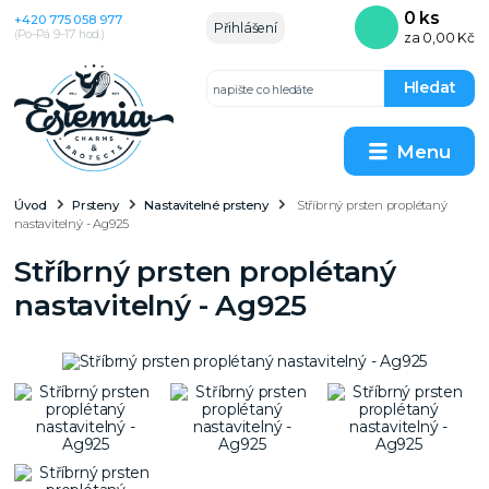
0
ks
+420 775 058 977
Přihlášení
(Po–Pá 9–17 hod.)
za
0,00 Kč
Hledat
Menu
Úvod
Prsteny
Nastavitelné prsteny
Stříbrný prsten proplétaný
nastavitelný - Ag925
Stříbrný prsten proplétaný
nastavitelný - Ag925