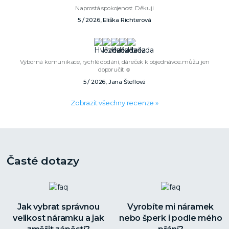
Naprostá spokojenost. Děkuji
5 / 2026, Eliška Richterová
Výborná komunikace, rychlé dodání, dáreček k objednávce..můžu jen
doporučit ☺️
5 / 2026, Jana Šteflová
Zobrazit všechny recenze »
Časté dotazy
Jak vybrat správnou
Vyrobíte mi náramek
velikost náramku a jak
nebo šperk i podle mého