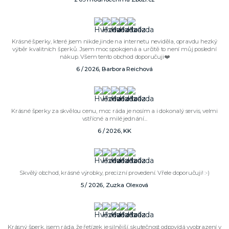
Krásné šperky, které jsem nikde jinde na internetu neviděla, opravdu hezký
výběr kvalitních šperků. Jsem moc spokojená a určitě to není můj poslední
nákup. Všem tento obchod doporučuji❤️
6 / 2026, Barbora Reichová
Krásné šperky za skvělou cenu, moc ráda je nosím a i dokonalý servis, velmi
vstřícné a milé jednání...
6 / 2026, KK
Skvělý obchod, krásné výrobky, precizní provedení. Vřele doporučuji! :-)
5 / 2026, Zuzka Olexová
Krásný šperk, jsem ráda, že řetízek je silnější, skutečnost odpovídá vyobrazení v