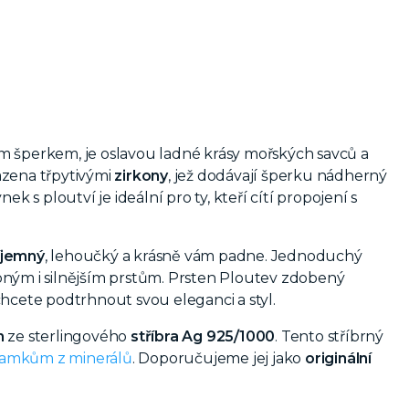
m šperkem, je oslavou ladné krásy mořských savců a
azena třpytivými
zirkony
, jež dodávají šperku nádherný
nek s ploutví je ideální pro ty, kteří cítí propojení s
íjemný
, lehoučký a krásně vám padne. Jednoduchý
bným i silnějším prstům. Prsten Ploutev zdobený
y chcete podtrhnout svou eleganci a styl.
n
ze sterlingového
stříbra Ag 925/1000
.
Tento stříbrný
amkům z minerálů
. Doporučujeme jej jako
originální