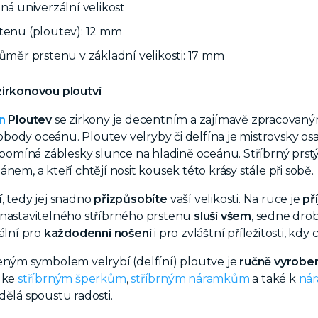
lná univerzální velikost
stenu (ploutev): 12 mm
růměr prstenu v základní velikosti: 17 mm
zirkonovou ploutví
n
Ploutev
se zirkony je decentním a zajímavě zpracovaný
ody oceánu. Ploutev velryby či delfína je mistrovsky os
řipomíná záblesky slunce na hladině oceánu.
Stříbrný prstý
nem, a kteří chtějí nosit kousek této krásy stále při sobě.
í
, tedy jej snadno
přizpůsobíte
vaší velikosti. Na ruce je
př
 nastavitelného stříbrného prstenu
sluší všem
, sedne dro
eální pro
každodenní nošení
i pro zvláštní příležitosti, kd
eným symbolem velrybí (delfíní) ploutve je
ručně vyrobe
í ke
stříbrným šperkům
,
stříbrným náramkům
a také k
nár
udělá spoustu radosti.