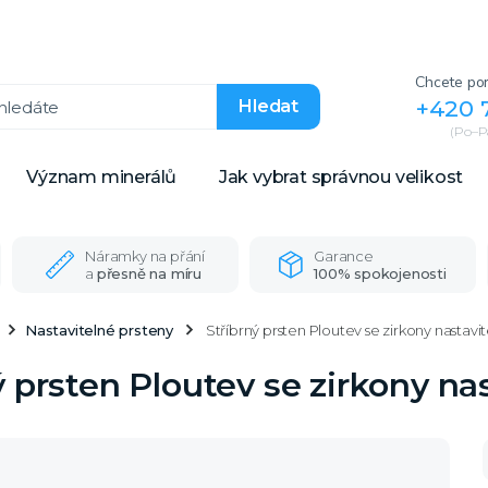
Chcete por
+420 
Hledat
(Po–Pá
Význam minerálů
Jak vybrat správnou velikost
Náramky na přání
Garance
a
přesně na míru
100% spokojenosti
Nastavitelné prsteny
Stříbrný prsten Ploutev se zirkony nastavi
ý prsten Ploutev se zirkony na