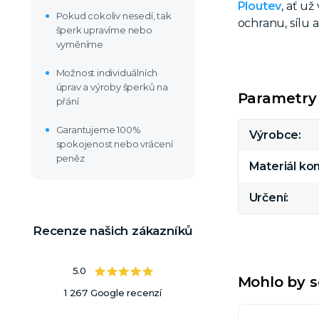
Ploutev
, ať u
Pokud cokoliv nesedí, tak
ochranu, sílu a
šperk upravíme nebo
vyměníme
Možnost individuálních
úprav a výroby šperků na
Parametry
přání
Garantujeme 100%
Výrobce
spokojenost nebo vrácení
peněz
Materiál k
Určení
Recenze našich zákazníků
5.0
Mohlo by s
1 267 Google recenzí