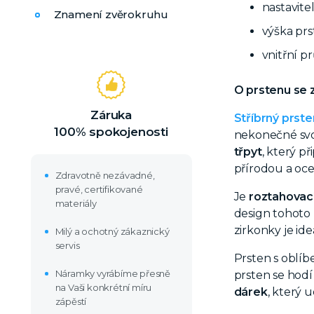
nastavite
Znamení zvěrokruhu
výška pr
vnitřní p
O prstenu se 
Záruka
Stříbrný prste
100% spokojenosti
nekonečné svob
třpyt
, který p
přírodou a oceá
Zdravotně nezávadné,
pravé, certifikované
J
e
roztahovac
materiály
design tohoto
zirkonky je id
Milý a ochotný zákaznický
servis
Prsten s oblíb
Náramky vyrábíme přesně
prsten se hod
na Vaši konkrétní míru
dárek
, který 
zápěstí