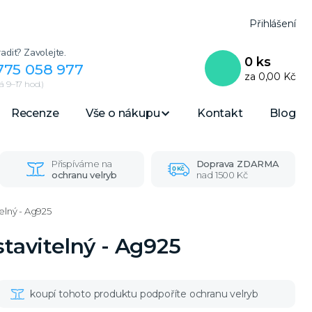
Přihlášení
adit? Zavolejte.
0
ks
775 058 977
za
0,00 Kč
 9–17 hod.)
Recenze
Vše o nákupu
Kontakt
Blog
Přispíváme na
Doprava ZDARMA
ochranu velryb
nad 1500 Kč
telný - Ag925
stavitelný - Ag925