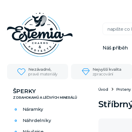
Náš příběh
Nezávadné,
Nejvyšší kvalita
pravé materiály
zpracování
Úvod
Prsteny
ŠPERKY
Stříbrn
Náramky
Náhrdelníky
Náušnice