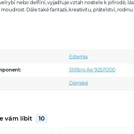
ž velrybí nebo delfíní, vyjadřuje vztah nositele k přírodě
 moudrost. Dále také fantazii, kreativitu, přátelství, rodin
Estemia
omponent
Stříbro Ag 925/1000
Dámské
e vám líbit
10