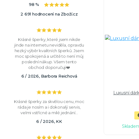
98 %
2 691 hodnocení na Zboží.cz
Krásné šperky, které jsem nikde
jinde na internetu neviděla, opravdu
hezký výběr kvalitních šperků. Jsem
moc spokojená a určitě to není můj
poslední nákup. Všem tento
obchod doporučuji❤️
6 / 2026, Barbora Reichová
Luxusní dár
Krásné šperky za skvělou cenu, moc
ráda je nosím a i dokonalý servis,
velmi vstřícné a milé jednání...
6 / 2026, KK
Skladem