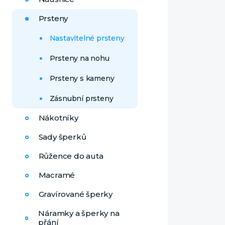
Prsteny
Nastavitelné prsteny
Prsteny na nohu
Prsteny s kameny
Zásnubní prsteny
Nákotníky
Sady šperků
Růžence do auta
Macramé
Gravírované šperky
Náramky a šperky na
přání