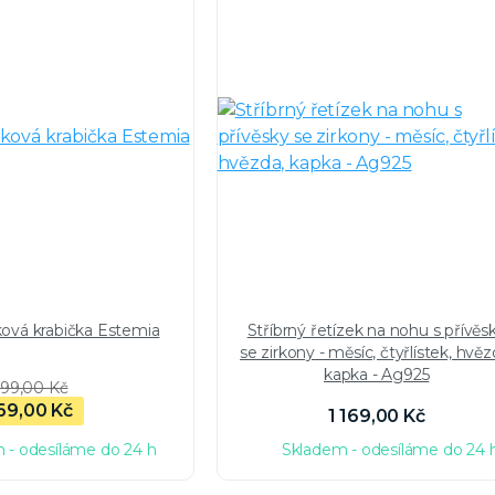
ková krabička Estemia
Stříbrný řetízek na nohu s přívěs
se zirkony - měsíc, čtyřlístek, hvěz
kapka - Ag925
99,00 Kč
69,00 Kč
1 169,00 Kč
 - odesíláme do 24 h
Skladem - odesíláme do 24 