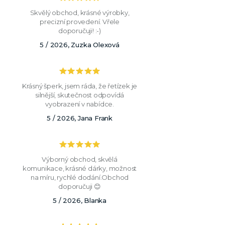
Skvělý obchod, krásné výrobky,
precizní provedení. Vřele
doporučuji! :-)
5 / 2026, Zuzka Olexová
Krásný šperk, jsem ráda, že řetízek je
silnější, skutečnost odpovídá
vyobrazení v nabídce.
5 / 2026, Jana Frank
Výborný obchod, skvělá
komunikace, krásné dárky, možnost
na míru, rychlé dodání.Obchod
doporučuji 😊
5 / 2026, Blanka