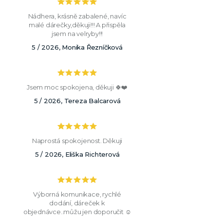
Nádhera, krásně zabalené, navíc
malé dárečky,děkuji!!! A přispěla
jsem na velryby!!!
5 / 2026, Monika Řezníčková
Jsem moc spokojena, děkuji 🍀❤️
5 / 2026, Tereza Balcarová
Naprostá spokojenost. Děkuji
5 / 2026, Eliška Richterová
Výborná komunikace, rychlé
dodání, dáreček k
objednávce..můžu jen doporučit ☺️