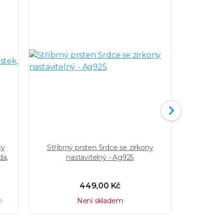
ky
Stříbrný prsten Srdce se zirkony
Stříbrný
da,
nastavitelný - Ag925
449,00 Kč
h
Není skladem