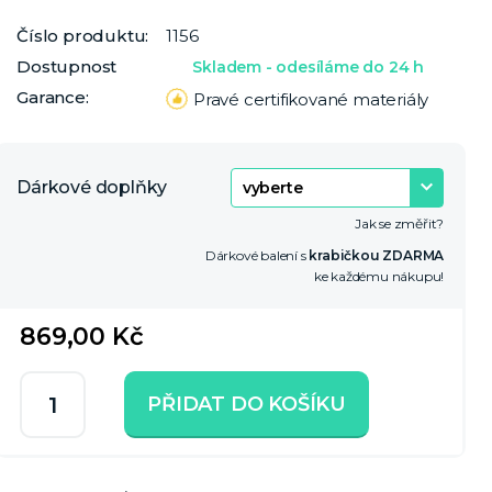
Číslo produktu:
1156
Dostupnost
Skladem - odesíláme do 24 h
Garance:
Pravé certifikované materiály
Dárkové doplňky
Jak se změřit?
Dárkové balení s
krabičkou ZDARMA
ke každému nákupu!
869,00 Kč
PŘIDAT DO KOŠÍKU