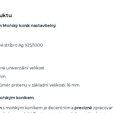
duktu
n Mořský koník nastavitelný.
vé stříbro Ag 925/1000
lná univerzální velikost
 mm
růměr prstenu v základní velikosti: 16 mm
mořským koníkem
en
s mořským koníkem je decentním a
precizně
zpracovan