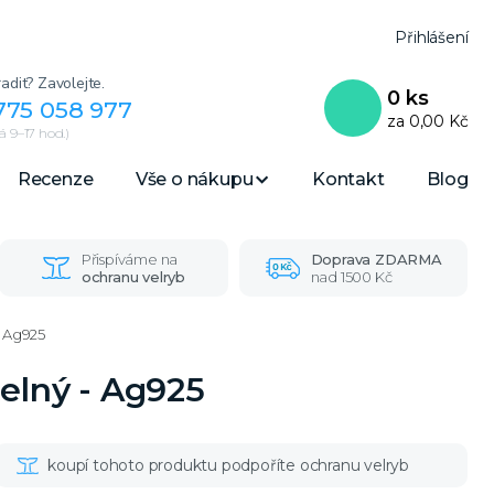
Přihlášení
adit? Zavolejte.
0
ks
775 058 977
za
0,00 Kč
 9–17 hod.)
Recenze
Vše o nákupu
Kontakt
Blog
Přispíváme na
Doprava ZDARMA
ochranu velryb
nad 1500 Kč
- Ag925
telný - Ag925