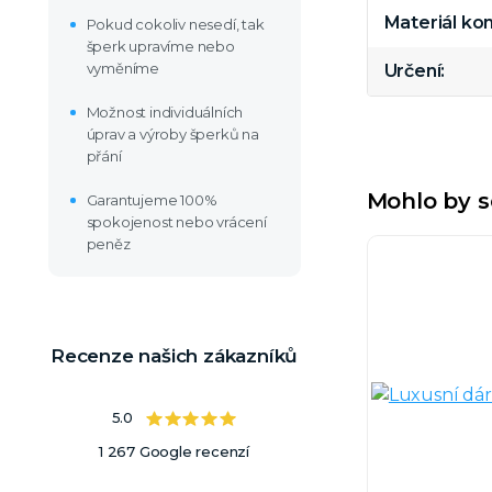
Materiál k
Pokud cokoliv nesedí, tak
šperk upravíme nebo
vyměníme
Určení
Možnost individuálních
úprav a výroby šperků na
přání
Mohlo by s
Garantujeme 100%
spokojenost nebo vrácení
peněz
Recenze našich zákazníků
5.0
1 267 Google recenzí