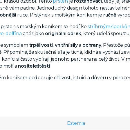
ou krásou ozdobí. Tento
prsten
je
roztahovací
, tedy jej s
sně vám padne. Jednoduchý design tohoto nastavitelného s
obnější
ruce. Prstýnek s mořským koníkem je
ručně
vyrob
ý prsten s mořským koníkem se hodí ke
stříbrným šperků
ve
,
delfína
a též jako
originální dárek
, který udělá spoustu 
je symbolem
trpělivosti, vnitřní síly
a
ochrany
. Přestože p
. Připomíná, že skutečná síla je tichá, klidná a vychází z
 koníci si často vybírají jednoho partnera na celý život. 
o moři a
nositele
štěstí
.
m koníkem podporuje citlivost, intuici a důvěru v přirozen
Estemia