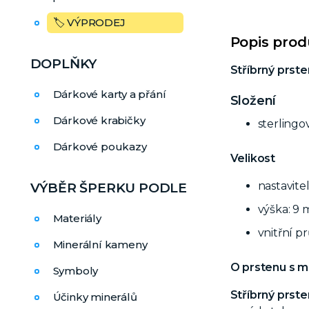
🏷️ VÝPRODEJ
Popis pro
DOPLŇKY
Stříbrný prste
Dárkové karty a přání
Složení
Dárkové krabičky
sterlingo
Dárkové poukazy
Velikost
nastavite
VÝBĚR ŠPERKU PODLE
výška: 9
Materiály
vnitřní p
Minerální kameny
O prstenu s 
Symboly
Stříbrný prst
Účinky minerálů