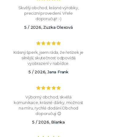
Skvělý obchod, krásné výrobky,
precizní provedení. Vřele
doporučuji! :-)
5 / 2026, Zuzka Olexová
Krásný šperk, jsem ráda, že řetízek je
silnější, skutečnost odpovídá
vyobrazení v nabídce.
5 / 2026, Jana Frank
Výborný obchod, skvělá
komunikace, krásné dárky, možnost
na míru, rychlé dodání.Obchod
doporučuji 😊
5 / 2026, Blanka