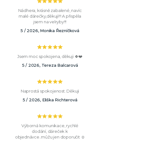
Nádhera, krásně zabalené, navíc
malé dárečky,děkuji!!! A přispěla
jsem na velryby!!!
5 / 2026, Monika Řezníčková
Jsem moc spokojena, děkuji 🍀❤️
5 / 2026, Tereza Balcarová
Naprostá spokojenost. Děkuji
5 / 2026, Eliška Richterová
Výborná komunikace, rychlé
dodání, dáreček k
objednávce..můžu jen doporučit ☺️