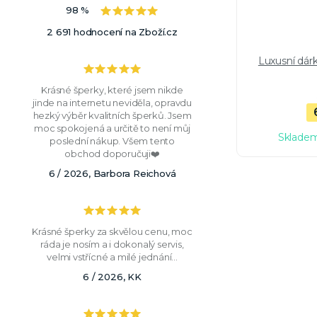
98 %
2 691 hodnocení na Zboží.cz
Luxusní dár
Krásné šperky, které jsem nikde
jinde na internetu neviděla, opravdu
hezký výběr kvalitních šperků. Jsem
moc spokojená a určitě to není můj
Skladem
poslední nákup. Všem tento
obchod doporučuji❤️
6 / 2026, Barbora Reichová
Krásné šperky za skvělou cenu, moc
ráda je nosím a i dokonalý servis,
velmi vstřícné a milé jednání...
6 / 2026, KK