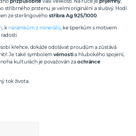
nadno
přizpůsobíte
vaší velikosti. Na ruce je
příjemný
,
tříbrného prstenu je velmi originální a slušivý. Hodí
en ze sterlingového
stříbra Ag 925/1000
.
m
, k
náramkům z minerálů
, ke šperkům s motivem
radosti.
ůsobí křehce, dokáže odolávat proudům a zůstává
evnitř. Je také symbolem
věrnosti
a hlubokého spojení,
V mnoha kulturách je považován za
ochránce
ý tok života.