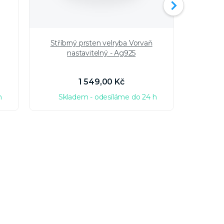
Stříbrný prsten velryba Vorvaň
Nákot
nastavitelný - Ag925
modré
1 549,00 Kč
h
Skladem - odesíláme do 24 h
Sk