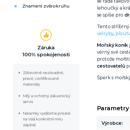
se ráda takov
Znamení zvěrokruhu
lehoučký a krá
se spíše pro
dr
Tento stříbrn
velryby
,
plout
Mořský koník
Záruka
věrný své cestě
100% spokojenosti
protože mořští
cestovatelů
p
Zdravotně nezávadné,
Šperk s mořský
pravé, certifikované
materiály
Milý a ochotný zákaznický
servis
Parametry
Náramky vyrábíme přesně
na Vaši konkrétní míru
Výrobce
zápěstí