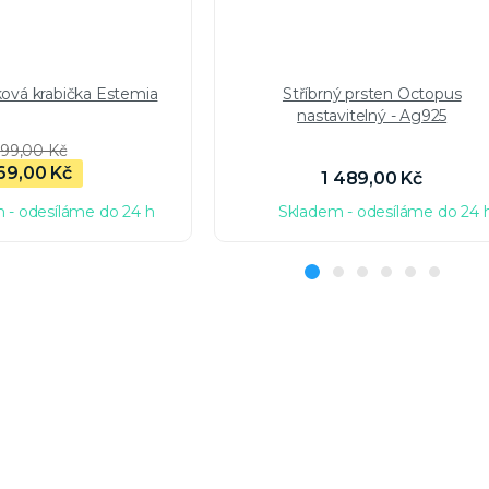
ková krabička Estemia
Stříbrný prsten Octopus
nastavitelný - Ag925
99,00 Kč
69,00 Kč
1 489,00 Kč
 - odesíláme do 24 h
Skladem - odesíláme do 24 