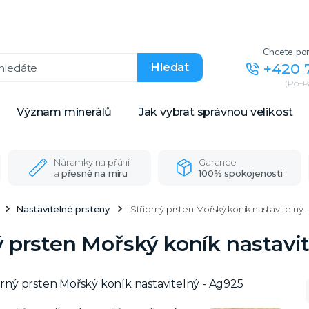
Chcete por
+420 
Hledat
(Po–Pá
Význam minerálů
Jak vybrat správnou velikost
Náramky na přání
Garance
a
přesně na míru
100% spokojenosti
Nastavitelné prsteny
Stříbrný prsten Mořský koník nastavitelný 
ý prsten Mořský koník nastavi