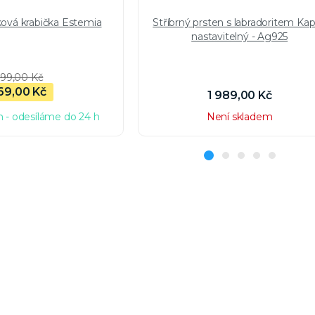
ková krabička Estemia
Stříbrný prsten s labradoritem Ka
nastavitelný - Ag925
99,00 Kč
69,00 Kč
1 989,00 Kč
 - odesíláme do 24 h
Není skladem