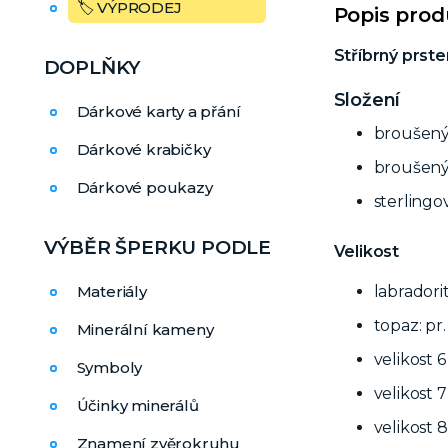
🏷️ VÝPRODEJ
Popis pro
Stříbrný prst
DOPLŇKY
Složení
Dárkové karty a přání
broušen
Dárkové krabičky
broušen
Dárkové poukazy
sterlingo
VÝBĚR ŠPERKU PODLE
Velikost
Materiály
labradori
topaz: pr
Minerální kameny
velikost 
Symboly
velikost 
Účinky minerálů
velikost 
Znamení zvěrokruhu