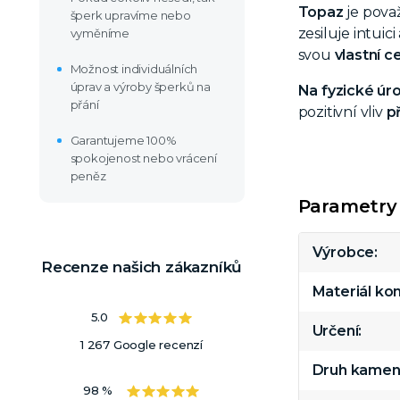
Topaz
je pova
šperk upravíme nebo
zesiluje intuic
vyměníme
svou
vlastní c
Možnost individuálních
úprav a výroby šperků na
Na fyzické úro
přání
pozitivní vliv
p
Garantujeme 100%
spokojenost nebo vrácení
peněz
Parametry
Výrobce
Recenze našich zákazníků
Materiál k
5.0
Určení
1 267 Google recenzí
Druh kamen
98 %