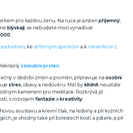
erkem pro každou ženu. Na ruce je prsten
příjemný
,
mně
blýskají
, se nebudete moci vynadívat.
/1000
.
bradoritem
, ke
stříbrným šperkům
a k
náramkům z
překrásný
zásnubní prsten
.
žitečný v období změn a proměn, připravuje na
osobní
ňuje
stres
, obavy a nedůvěru. Měl by
klidnit
neustále
mi vhodným kamenem pro meditace. Rozkrývá již
stí, s rozvojem
fantazie
a
kreativity
.
ěhovou soustavu a krevní tlak, na ledviny a při kožních
ch, je vhodný také při bolestech kostí a páteře, a při