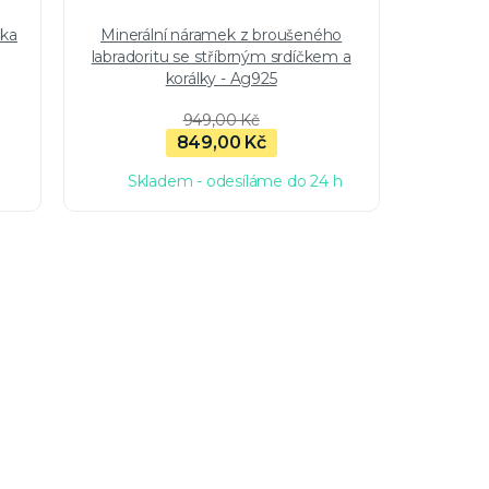
pka
Minerální náramek z broušeného
Pozla
labradoritu se stříbrným srdíčkem a
lab
korálky - Ag925
949,00 Kč
849,00 Kč
Skladem - odesíláme do 24 h