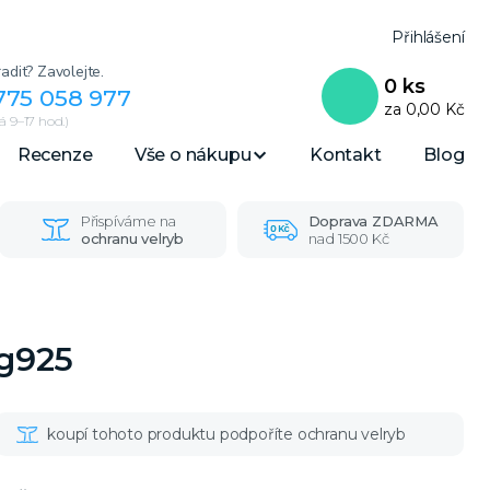
Přihlášení
adit? Zavolejte.
0
ks
775 058 977
za
0,00 Kč
 9–17 hod.)
Recenze
Vše o nákupu
Kontakt
Blog
Přispíváme na
Doprava ZDARMA
ochranu velryb
nad 1500 Kč
Ag925