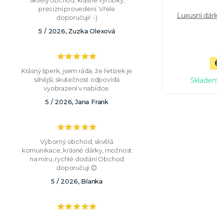
Skvělý obchod, krásné výrobky,
precizní provedení. Vřele
Luxusní dár
doporučuji! :-)
5 / 2026, Zuzka Olexová
Krásný šperk, jsem ráda, že řetízek je
silnější, skutečnost odpovídá
Skladem
vyobrazení v nabídce.
5 / 2026, Jana Frank
Výborný obchod, skvělá
komunikace, krásné dárky, možnost
na míru, rychlé dodání.Obchod
doporučuji 😊
5 / 2026, Blanka