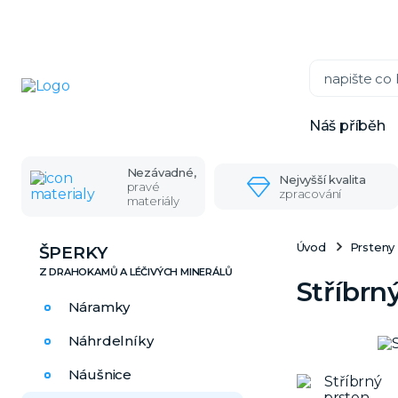
Náš příběh
Nezávadné,
Nejvyšší kvalita
pravé
zpracování
materiály
Úvod
Prsteny
ŠPERKY
Stříbrn
Náramky
Náhrdelníky
Náušnice