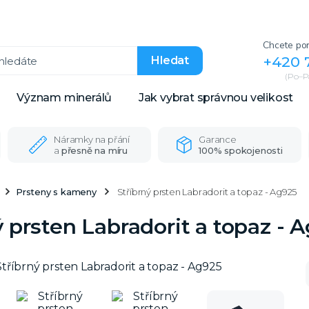
Chcete por
+420 
Hledat
(Po–Pá
Význam minerálů
Jak vybrat správnou velikost
Náramky na přání
Garance
a
přesně na míru
100% spokojenosti
Prsteny s kameny
Stříbrný prsten Labradorit a topaz - Ag925
ý prsten Labradorit a topaz - 