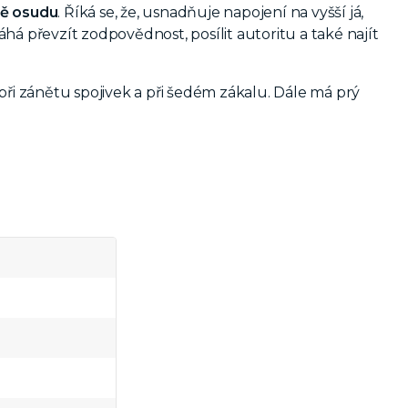
ně osudu
. Říká se, že, usnadňuje napojení na vyšší já,
há převzít zodpovědnost, posílit autoritu a také najít
 při zánětu spojivek a při šedém zákalu. Dále má prý