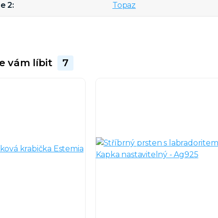
e 2
Topaz
e vám líbit
7