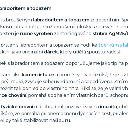
abradoritem a topazem
n
s
broušeným
labradoritem a topazem
je decentním šp
krásu labradoritu, jehož broušené plošky se na světle je
prsten je
ručně vyroben
ze sterlingového
stříbra Ag 925
 prsten s labradoritem a topazem se hodí ke
šperkům s la
ektní jako originální
dárek
, který udělá spoustu radosti.
ýnek s labradoritem a topazem doporučujeme jako tip na 
znám jako
kámen intuice
a proměny. Tradice říká, že je u
í prý intuici, zvyšuje sebeuvědomění a sebedůvěru. Zmír
umožnit tak pohled do vlastního nitra. Říká se, že je vel
orce chování
, pomáhá s odhalením vlastních darů, schopno
 fyzické úrovni
má labradorit pozitivní vliv na
imunitu
, ob
ká se, že pomáhá při onemocnění dýchacích cest, při alergií
l by také stabilizovat naši auru.