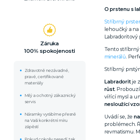
O prstenu s l
Stříbrný prste
lehoučký a na 
Labradoritový 
Záruka
Tento stříbrný
100% spokojenosti
minerálů
. Perf
Stříbrný prst
Zdravotně nezávadné,
pravé, certifikované
Labradorit
je 
materiály
růst
. Probouz
Milý a ochotný zákaznický
vířící mysl a 
servis
nesloužící vz
Náramky vyrábíme přesně
Uvádí se, že
na
na Vaši konkrétní míru
problémech. Ří
zápěstí
revmatismu. Mě
Pokud cokoliv nesedí, tak