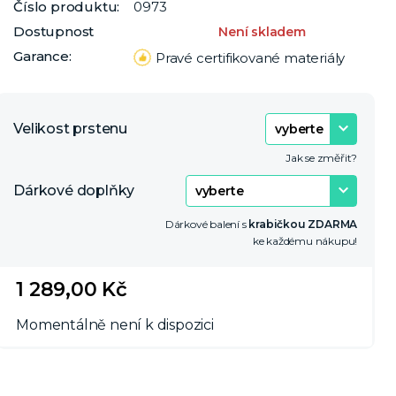
Číslo produktu:
0973
Dostupnost
Není skladem
Garance:
Pravé certifikované materiály
Velikost prstenu
Jak se změřit?
Dárkové doplňky
Dárkové balení s
krabičkou ZDARMA
ke každému nákupu!
1 289,00 Kč
Momentálně není k dispozici