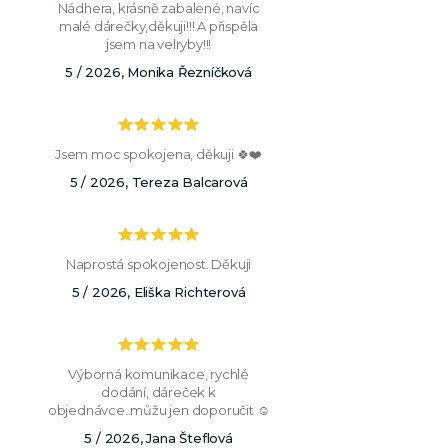
Nádhera, krásně zabalené, navíc
malé dárečky,děkuji!!! A přispěla
jsem na velryby!!!
5 / 2026, Monika Řezníčková
Jsem moc spokojena, děkuji 🍀❤️
5 / 2026, Tereza Balcarová
Naprostá spokojenost. Děkuji
5 / 2026, Eliška Richterová
Výborná komunikace, rychlé
dodání, dáreček k
objednávce..můžu jen doporučit ☺️
5 / 2026, Jana Šteflová