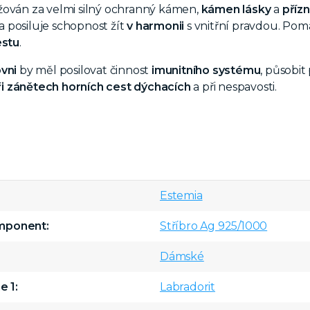
žován za velmi silný ochranný kámen,
kámen lásky
a
příz
i a posiluje schopnost žít
v harmonii
s vnitřní pravdou. Pomá
estu
.
vni
by měl posilovat činnost
imunitního systému
, působit
ři zánětech horních cest dýchacích
a při nespavosti.
Estemia
omponent
Stříbro Ag 925/1000
Dámské
e 1
Labradorit