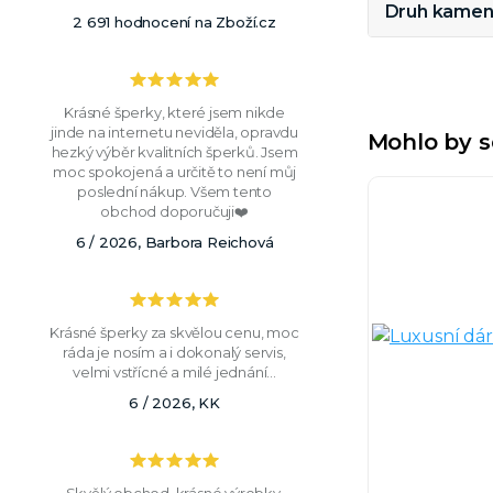
Druh kamen
2 691 hodnocení na Zboží.cz
Krásné šperky, které jsem nikde
jinde na internetu neviděla, opravdu
Mohlo by s
hezký výběr kvalitních šperků. Jsem
moc spokojená a určitě to není můj
poslední nákup. Všem tento
obchod doporučuji❤️
6 / 2026, Barbora Reichová
Krásné šperky za skvělou cenu, moc
ráda je nosím a i dokonalý servis,
velmi vstřícné a milé jednání...
6 / 2026, KK