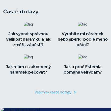
Časté dotazy
Jak vybrat správnou
Vyrobíte mi náramek
velikost náramku a jak
nebo šperk i podle mého
změřit zápěstí?
přání?
Jak mám o zakoupený
Jak a proč Estemia
náramek pečovat?
pomáhá velrybám?
Všechny časté dotazy