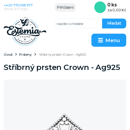
0
ks
+420 775 058 977
Přihlášení
(Po–Pá 9–17 hod.)
za
0,00 Kč
Hledat
Menu
Úvod
Prsteny
Stříbrný prsten Crown - Ag925
Stříbrný prsten Crown - Ag925