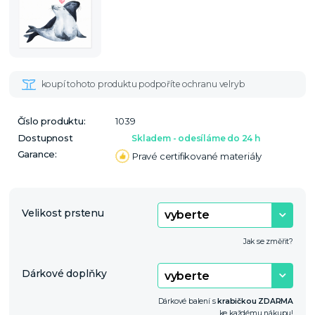
Číslo produktu:
1039
Dostupnost
Skladem - odesíláme do 24 h
Garance:
Pravé certifikované materiály
Velikost prstenu
Jak se změřit?
Dárkové doplňky
Dárkové balení s
krabičkou ZDARMA
ke každému nákupu!