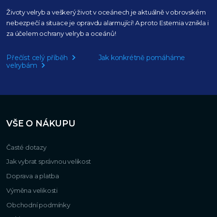
Životy velryb a veškerý život v oceánech je aktuálně
v obrovském
nebezpečí a situace je opravdu alarmující!
A proto Estemia vznikla i
za účelem ochrany velryb a oceánů!
Přečíst celý příběh
Jak konkrétně pomáháme
velrybám
VŠE O NÁKUPU
Časté dotazy
Jak vybrat správnou velikost
Doprava a platba
Výměna velikosti
Obchodní podmínky