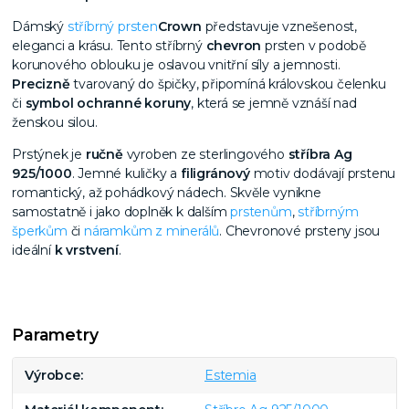
Dámský
stříbrný prsten
Crown
představuje vznešenost,
eleganci a krásu. Tento stříbrný
chevron
prsten v podobě
korunového oblouku je oslavou vnitřní síly a jemnosti.
Precizně
tvarovaný do špičky, připomíná královskou čelenku
či
symbol ochranné koruny
, která se jemně vznáší nad
ženskou silou.
Prstýnek je
ručně
vyroben ze sterlingového
stříbra Ag
925/1000
. Jemné kuličky a
filigránový
motiv dodávají prstenu
romantický, až pohádkový nádech. Skvěle vynikne
samostatně i jako doplněk k dalším
prstenům
,
stříbrným
šperkům
či
náramkům z minerálů
. Chevronové prsteny jsou
ideální
k vrstvení
.
Parametry
Výrobce
Estemia