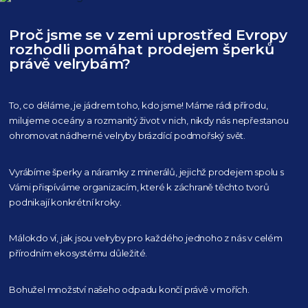
Proč jsme se v zemi uprostřed Evropy
rozhodli pomáhat prodejem šperků
právě velrybám?
To, co děláme, je jádrem toho, kdo jsme! Máme rádi přírodu,
milujeme oceány
a rozmanitý život v nich, nikdy nás nepřestanou
ohromovat nádherné velryby
brázdící podmořský svět.
Vyrábíme šperky a náramky z minerálů, jejichž prodejem spolu s
Vámi přispíváme organizacím,
které k záchraně těchto tvorů
podnikají konkrétní kroky.
Málokdo ví, jak jsou velryby pro každého
jednoho z nás v celém
přírodním
ekosystému důležité.
Bohužel množství našeho
odpadu končí právě v mořích.