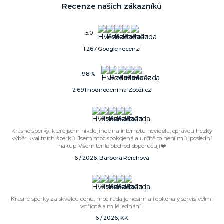
Recenze našich zákazníků
5.0
1 267 Google recenzí
98 %
2 691 hodnocení na Zboží.cz
Krásné šperky, které jsem nikde jinde na internetu neviděla, opravdu hezký
výběr kvalitních šperků. Jsem moc spokojená a určitě to není můj poslední
nákup. Všem tento obchod doporučuji❤️
6 / 2026, Barbora Reichová
Krásné šperky za skvělou cenu, moc ráda je nosím a i dokonalý servis, velmi
vstřícné a milé jednání...
6 / 2026, KK