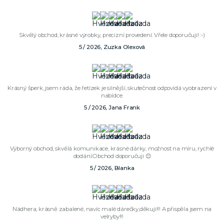
Skvělý obchod, krásné výrobky, precizní provedení. Vřele doporučuji! :-)
5 / 2026, Zuzka Olexová
Krásný šperk, jsem ráda, že řetízek je silnější, skutečnost odpovídá vyobrazení v
nabídce.
5 / 2026, Jana Frank
Výborný obchod, skvělá komunikace, krásné dárky, možnost na míru, rychlé
dodání.Obchod doporučuji 😊
5 / 2026, Blanka
Nádhera, krásně zabalené, navíc malé dárečky,děkuji!!! A přispěla jsem na
velryby!!!