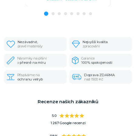
Nezávadné,
Nejvyšší kvalita
pravé materiály
zpracování
Náramky na přání
Garance
a
přesně na míru
100% spokojenosti
Přispíváme na
Doprava ZDARMA
ochranu velryb
nad 1500 Kč
Recenze našich zákazníků
5.0
1 267 Google recenzí