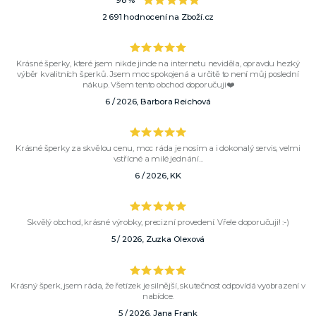
98 %
2 691 hodnocení na Zboží.cz
Krásné šperky, které jsem nikde jinde na internetu neviděla, opravdu hezký
výběr kvalitních šperků. Jsem moc spokojená a určitě to není můj poslední
nákup. Všem tento obchod doporučuji❤️
6 / 2026, Barbora Reichová
Krásné šperky za skvělou cenu, moc ráda je nosím a i dokonalý servis, velmi
vstřícné a milé jednání...
6 / 2026, KK
Skvělý obchod, krásné výrobky, precizní provedení. Vřele doporučuji! :-)
5 / 2026, Zuzka Olexová
Krásný šperk, jsem ráda, že řetízek je silnější, skutečnost odpovídá vyobrazení v
nabídce.
5 / 2026, Jana Frank