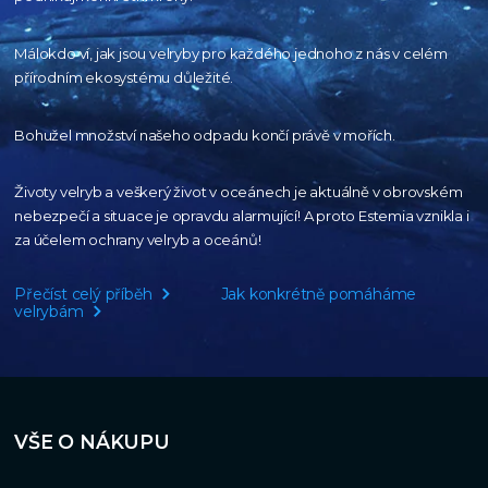
Málokdo ví, jak jsou velryby pro každého
jednoho z nás v celém
přírodním
ekosystému důležité.
Bohužel množství našeho
odpadu končí právě v mořích.
Životy velryb a veškerý život v oceánech je aktuálně
v obrovském
nebezpečí a situace je opravdu alarmující!
A proto Estemia vznikla i
za účelem ochrany velryb a oceánů!
Přečíst celý příběh
Jak konkrétně pomáháme
velrybám
VŠE O NÁKUPU