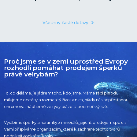
Všechny časté dotazy
Proč jsme se v zemi uprostřed Evropy
rozhodli pomáhat prodejem šperků
právě velrybám?
To, co děláme, je jádrem toho, kdo jsme! Máme rádi přírodu,
milujeme oceány
a rozmanitý život v nich, nikdy nás nepřestanou
ohromovat nádherné velryby
brázdící podmořský svět.
Vyrábíme šperky a náramky z minerálů, jejichž prodejem spolu s
Vámi přispíváme organizacím,
které k záchraně těchto tvorů
podnikají konkrétní kroky.