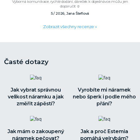
Výborná komunikace, rychlé dodání, dáreček k objednávce..můžu jen
doporučit ☺️
5 / 2026, Jana Šteflová
Zobrazit všechny recenze »
Časté dotazy
Jak vybrat správnou
Vyrobíte mi náramek
velikost náramku a jak
nebo šperk i podle mého
změřit zápěstí?
přání?
Jak mám o zakoupený
Jak a proč Estemia
náramek pečovat?
pomáhá velrybám?