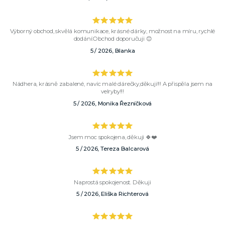
Výborný obchod, skvělá komunikace, krásné dárky, možnost na míru, rychlé
dodání.Obchod doporučuji 😊
5 / 2026, Blanka
Nádhera, krásně zabalené, navíc malé dárečky,děkuji!!! A přispěla jsem na
velryby!!!
5 / 2026, Monika Řezníčková
Jsem moc spokojena, děkuji 🍀❤️
5 / 2026, Tereza Balcarová
Naprostá spokojenost. Děkuji
5 / 2026, Eliška Richterová