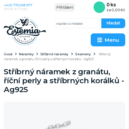
0
ks
+420 775 058 977
Přihlášení
(Po–Pá 9–17 hod.)
za
0,00 Kč
Hledat
Menu
Úvod
Náramky
Stříbrné náramky
S kameny
Stříbrný
náramek z granátu, říční perly a stříbrných korálků - Ag925
Stříbrný náramek z granátu,
říční perly a stříbrných korálků -
Ag925