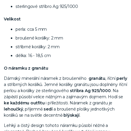
sterlingové stříbro Ag 925/1000
Velikost
perla: cca 5 mm
broušené korálky: 2 mm
stříbrné korálky: 2 mm
délka: 16 - 18,5 cm
O náramku z granátu
Dámský minerální náramek z broušeného
granátu
, říční
perly
a stříbrných korálků. Jemné korálky granátu jsou doplněny říční
perlou a korálky ze sterlingového
stříbra Ag 925/1000
. Na
zápěstí působí velice něžným a zajímavým dojmem. Hodí se
ke každému outfitu
i příležitosti. Náramek z granátu je
lehoučký
, příjemně
sedí
a broušené plošky jednotlivých
korálků se na světle decentně
blýskají
.
Lehký a čistý design tohoto náramku působí něžně a