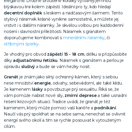
elegantně. Drobné broušené korálky vytvářejí jemnou
blýskavou linii kolem zápěstí. Ideální pro ty, kdo hledají
decentní doplněk
s leskem a nadčasovým šarmem. Tento
stylový náramek krásně vynikne samostatně, a můžete jej
vrstvit i s dalšími náramky. Je skvělou volbou pro každodenní
nošení i slavnostní příležitosti. Náramek s granátem
doporučujeme kombinovat s
minerálními náramky
, či
stříbrnými šperky
.
Je vhodný pro obvod
zápěstí 15 - 18 cm
, délku si přizpůsobíte
díky
adjustačnímu řetízku
. Náramek s granátem a perlou je
opravdu
slušivý
a bude se vám hezky nosit.
Granát
j​e znám jako silný ochranný kámen, který s sebou
nese množství
energie
, odvahy, sebevědomí, ale také klidu.
Je kamenem
lásky
a povzbuzuje prý sexualitu. Říká se, že
vám pomůže nabrat nové síly,
zmírní deprese
a také usnadní
řešení krizových situací. Tradice uvádí, že granát je též
kamenem, který může pomoci vaší kariéře a
podnikání
.
Naučí vás prý spoléhat se na sebe sama, nenechat se ovlivnit
energií svého okolí a tím se rychle posouvat k vytouženým
cílům.