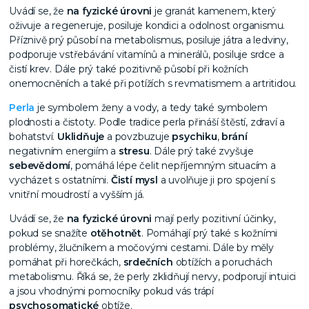
Uvádí se, že
na fyzické úrovni
je granát kamenem, který
oživuje a regeneruje, posiluje kondici a odolnost organismu.
Příznivě prý působí na metabolismus, posiluje játra a ledviny,
podporuje vstřebávání vitamínů a minerálů, posiluje srdce a
čistí krev. Dále prý také pozitivně působí při kožních
onemocněních a také při potížích s revmatismem a artritidou.
Perla
je symbolem ženy a vody, a tedy také symbolem
plodnosti a čistoty. Podle tradice perla přináší štěstí, zdraví a
bohatství.
Uklidňuje
a povzbuzuje
psychiku
,
brání
negativním energiím a
stresu
. Dále prý také zvyšuje
sebevědomí
, pomáhá lépe čelit nepříjemným situacím a
vycházet s ostatními.
Čistí mysl
a uvolňuje ji pro spojení s
vnitřní moudrostí a vyšším já.
Uvádí se, že
na fyzické úrovni
mají perly pozitivní účinky,
pokud se snažíte
otěhotnět
. Pomáhají prý také s kožními
problémy, žlučníkem a močovými cestami. Dále by měly
pomáhat při horečkách,
srdečních
obtížích a poruchách
metabolismu. Říká se, že perly zklidňují nervy, podporují intuici
a jsou vhodnými pomocníky pokud vás trápí
psychosomatické
obtíže.