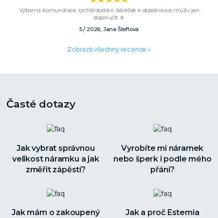
Výborná komunikace, rychlé dodání, dáreček k objednávce..můžu jen
doporučit ☺️
5 / 2026, Jana Šteflová
Zobrazit všechny recenze »
Časté dotazy
Jak vybrat správnou
Vyrobíte mi náramek
velikost náramku a jak
nebo šperk i podle mého
změřit zápěstí?
přání?
Jak mám o zakoupený
Jak a proč Estemia