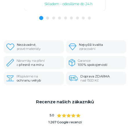
Skladem - odesíláme do 24 h
Sk
Nezávadné,
Nejvyšší kvalita
pravé materiály
zpracování
Náramky na přání
Garance
a
přesně na míru
100% spokojenosti
Přispíváme na
Doprava ZDARMA
ochranu velryb
nad 1500 Kč
Recenze našich zákazníků
5.0
1 267 Google recenzí