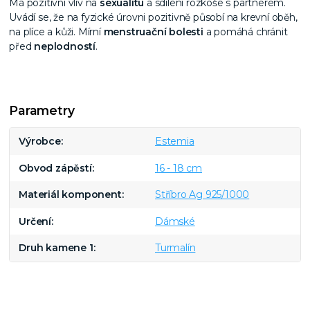
Má pozitivní vliv na
sexualitu
a sdílení rozkoše s partnerem.
Uvádí se, že na fyzické úrovni pozitivně působí na krevní oběh,
na plíce a kůži. Mírní
menstruační bolesti
a pomáhá chránit
před
neplodností
.
Parametry
Výrobce
Estemia
Obvod zápěstí
16 - 18 cm
Materiál komponent
Stříbro Ag 925/1000
Určení
Dámské
Druh kamene 1
Turmalín