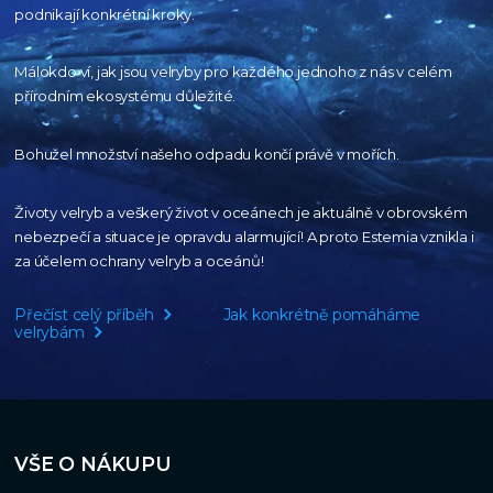
podnikají konkrétní kroky.
Málokdo ví, jak jsou velryby pro každého
jednoho z nás v celém
přírodním
ekosystému důležité.
Bohužel množství našeho
odpadu končí právě v mořích.
Životy velryb a veškerý život v oceánech je aktuálně
v obrovském
nebezpečí a situace je opravdu alarmující!
A proto Estemia vznikla i
za účelem ochrany velryb a oceánů!
Přečíst celý příběh
Jak konkrétně pomáháme
velrybám
VŠE O NÁKUPU