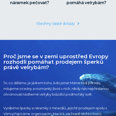
náramek pečovat?
pomáhá velrybám?
Všechny časté dotazy
Proč jsme se v zemi uprostřed Evropy
rozhodli pomáhat prodejem šperků
právě velrybám?
To, co děláme, je jádrem toho, kdo jsme! Máme rádi přírodu,
milujeme oceány
a rozmanitý život v nich, nikdy nás nepřestanou
ohromovat nádherné velryby
brázdící podmořský svět.
Vyrábíme šperky a náramky z minerálů, jejichž prodejem spolu s
Vámi přispíváme organizacím,
které k záchraně těchto tvorů