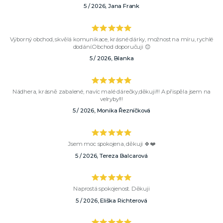
5 / 2026, Jana Frank
Výborný obchod, skvělá komunikace, krásné dárky, možnost na míru, rychlé
dodání.Obchod doporučuji 😊
5 / 2026, Blanka
Nádhera, krásně zabalené, navíc malé dárečky,děkuji!!! A přispěla jsem na
velryby!!!
5 / 2026, Monika Řezníčková
Jsem moc spokojena, děkuji 🍀❤️
5 / 2026, Tereza Balcarová
Naprostá spokojenost. Děkuji
5 / 2026, Eliška Richterová