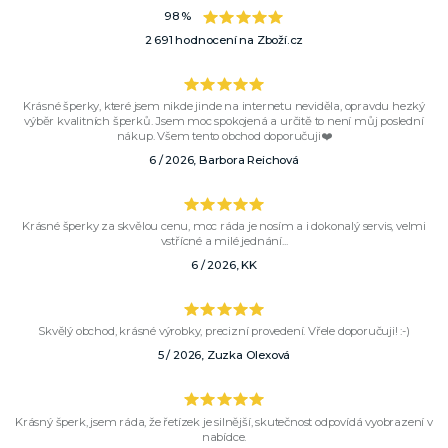
98 %
2 691 hodnocení na Zboží.cz
Krásné šperky, které jsem nikde jinde na internetu neviděla, opravdu hezký
výběr kvalitních šperků. Jsem moc spokojená a určitě to není můj poslední
nákup. Všem tento obchod doporučuji❤️
6 / 2026, Barbora Reichová
Krásné šperky za skvělou cenu, moc ráda je nosím a i dokonalý servis, velmi
vstřícné a milé jednání...
6 / 2026, KK
Skvělý obchod, krásné výrobky, precizní provedení. Vřele doporučuji! :-)
5 / 2026, Zuzka Olexová
Krásný šperk, jsem ráda, že řetízek je silnější, skutečnost odpovídá vyobrazení v
nabídce.