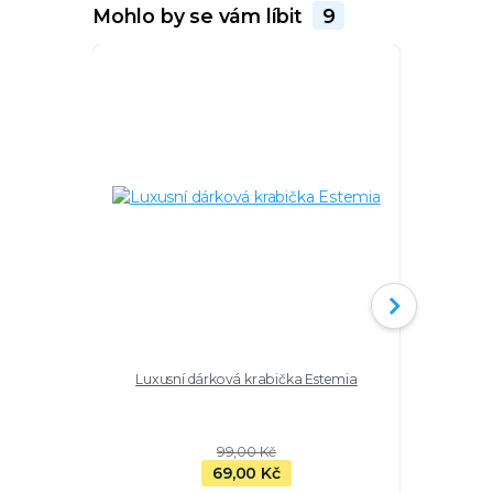
Mohlo by se vám líbit
9
Luxusní dárková krabička Estemia
Nákotník H
se s
99,00 Kč
69,00 Kč