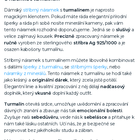
Dámský
stříbrný náramek
s
turmalínem
je naprosto
magickým klenotem. Pokud máte ráda elegantní přírodní
šperky a ráda při sobě nosíte minerální kameny, pak vám
tento náramek rozhodně doporučujeme. Jedná se o
slušivý
a
velice zajímavý kousek.
Precizně
zpracovaný náramek je
ručně
vyroben ze sterlingového
stříbra Ag 925/1000
a je
osazen kabošony turmalínu
.
Stříbrný náramek s turmalínem můžete libovolně kombinovat
s dalšími
šperky z turmalínu
, se
stříbrnými šperky
, nebo
náramky z minerálů
. Tento náramek z turmalínu se hodí také
jako krásný a
originální dárek
, který zcela jistě potěší.
Elegantní linie a kvalitní zpracování z něj dělají
nadčasový
doplněk, který
vkusně
doplní každý outfit.
Turmalín
otevírá srdce, umožňuje uvědomění a zpracování
dávných zranění a zbavuje nás tak
emocionální bolesti
.
Zvyšuje naši
sebedůvěru
, vede nás k
sebelásce
a přitahuje k
nám také lásku ostatních. Učí nás, že je bezpečné se
projevovat bez jakéhokoliv studu a zábran.