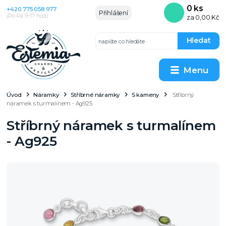
0
ks
+420 775 058 977
Přihlášení
(Po–Pá 9–17 hod.)
za
0,00 Kč
Hledat
Menu
Úvod
Náramky
Stříbrné náramky
S kameny
Stříbrný
náramek s turmalínem - Ag925
Stříbrný náramek s turmalínem
- Ag925