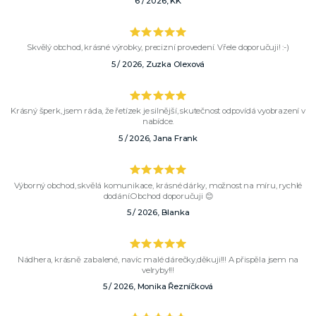
6 / 2026, KK
Skvělý obchod, krásné výrobky, precizní provedení. Vřele doporučuji! :-)
5 / 2026, Zuzka Olexová
Krásný šperk, jsem ráda, že řetízek je silnější, skutečnost odpovídá vyobrazení v
nabídce.
5 / 2026, Jana Frank
Výborný obchod, skvělá komunikace, krásné dárky, možnost na míru, rychlé
dodání.Obchod doporučuji 😊
5 / 2026, Blanka
Nádhera, krásně zabalené, navíc malé dárečky,děkuji!!! A přispěla jsem na
velryby!!!
5 / 2026, Monika Řezníčková