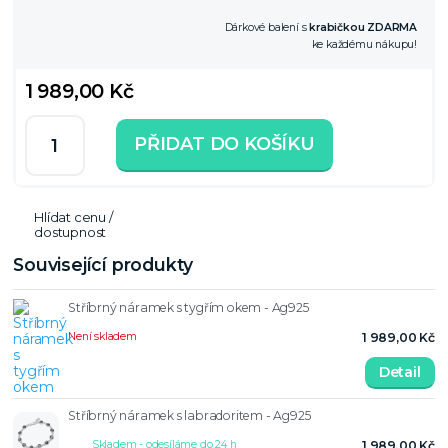
Dárkové balení s
krabičkou ZDARMA
ke každému nákupu!
1 989,00 Kč
PŘIDAT DO KOŠÍKU
Hlídat cenu /
dostupnost
Související produkty
Stříbrný náramek s tygřím okem - Ag925
Není skladem
1 989,00 Kč
Detail
Stříbrný náramek s labradoritem - Ag925
Skladem - odesíláme do 24 h
1 989,00 Kč