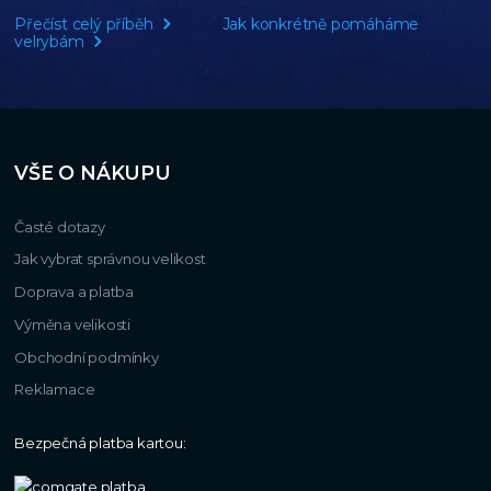
Přečíst celý příběh
Jak konkrétně pomáháme
velrybám
VŠE O NÁKUPU
Časté dotazy
Jak vybrat správnou velikost
Doprava a platba
Výměna velikosti
Obchodní podmínky
Reklamace
Bezpečná platba kartou: