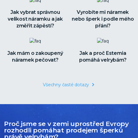
Jak vybrat správnou
Vyrobíte mi náramek
velikost náramku a jak
nebo šperk i podle mého
změřit zápěstí?
přání?
Jak mám o zakoupený
Jak a proč Estemia
náramek pečovat?
pomáhá velrybám?
Všechny časté dotazy
Proč jsme se v zemi uprostřed Evropy
rozhodli pomáhat prodejem šperků
právě velrybám?