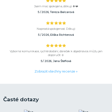
Jsem moc spokojena, děkuji 🍀❤️
5 / 2026, Tereza Balcarová
Naprostá spokojenost. Děkuji
5 / 2026, Eliška Richterová
Výborná komunikace, rychlé dodání, dáreček k objednávce..můžu jen
doporučit ☺️
5 / 2026, Jana Šteflová
Zobrazit všechny recenze »
Časté dotazy