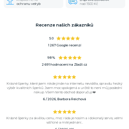
ochranu velryb
nad 1500 Kč
Recenze našich zákazníků
5.0
1 267 Google recenzí
98 %
2 691 hodnocení na Zboží.cz
Krásné šperky, které jsem nikde jinde na internetu neviděla, opravdu hezký
výběr kvalitních šperků. Jsem moc spokojená a určitě to není můj poslední
nákup. Všem tento obchod doporučuji❤️
6 / 2026, Barbora Reichová
Krásné šperky za skvělou cenu, moc ráda je nosím a i dokonalý servis, velmi
vstřícné a milé jednání...