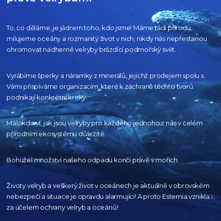
To, co děláme, je jádrem toho, kdo jsme! Máme rádi přírodu,
milujeme oceány
a rozmanitý život v nich, nikdy nás nepřestanou
ohromovat nádherné velryby
brázdící podmořský svět.
Vyrábíme šperky a náramky z minerálů, jejichž prodejem spolu s
Vámi přispíváme organizacím,
které k záchraně těchto tvorů
podnikají konkrétní kroky.
Málokdo ví, jak jsou velryby pro každého
jednoho z nás v celém
přírodním
ekosystému důležité.
Bohužel množství našeho
odpadu končí právě v mořích.
Životy velryb a veškerý život v oceánech je aktuálně
v obrovském
nebezpečí a situace je opravdu alarmující!
A proto Estemia vznikla i
za účelem ochrany velryb a oceánů!