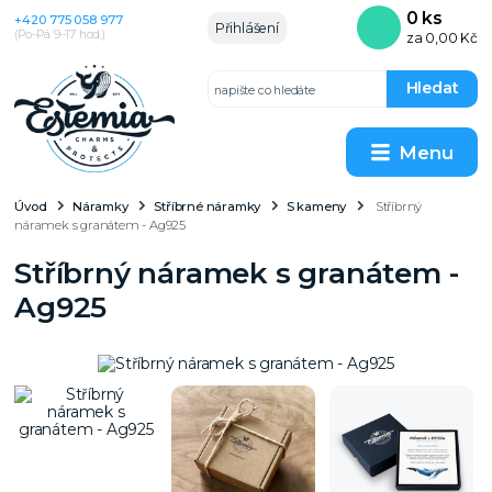
0
ks
+420 775 058 977
Přihlášení
(Po–Pá 9–17 hod.)
za
0,00 Kč
Hledat
Menu
Úvod
Náramky
Stříbrné náramky
S kameny
Stříbrný
náramek s granátem - Ag925
Stříbrný náramek s granátem -
Ag925