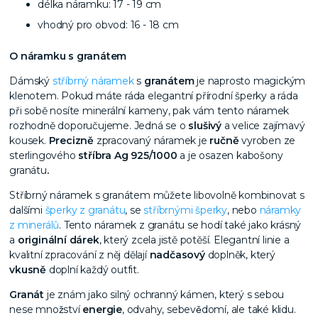
délka náramku: 17 - 19 cm
vhodný pro obvod: 16 - 18 cm
O náramku s granátem
Dámský
stříbrný náramek
s
granátem
je naprosto magickým
klenotem. Pokud máte ráda elegantní přírodní šperky a ráda
při sobě nosíte minerální kameny, pak vám tento náramek
rozhodně doporučujeme. Jedná se o
slušivý
a velice zajímavý
kousek.
Precizně
zpracovaný náramek je
ručně
vyroben ze
sterlingového
stříbra Ag 925/1000
a je osazen kabošony
granátu
.
Stříbrný náramek s granátem můžete libovolně kombinovat s
dalšími
šperky z granátu
, se
stříbrnými šperky
, nebo
náramky
z minerálů
. Tento náramek z granátu se hodí také jako krásný
a
originální dárek
, který zcela jistě potěší.
Elegantní linie a
kvalitní zpracování z něj dělají
nadčasový
doplněk, který
vkusně
doplní každý outfit.
Granát
j​e znám jako silný ochranný kámen, který s sebou
nese množství
energie
, odvahy, sebevědomí, ale také klidu.