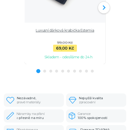
Luxusní dárková krabička Estemia
Nákotník z
99,00 Kč
69,00 Kč
Skladem - odesíláme do 24 h
Nezávadné,
Nejvyšší kvalita
pravé materiály
zpracování
Náramky na přání
Garance
a
přesně na míru
100% spokojenosti
Přispíváme na
Doprava ZDARMA