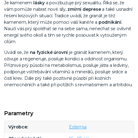
Je kamenem
lásky
a povzbuzuje prý sexualitu. Říká se, že
vám pomůže nabrat nové síly,
zmírní deprese
a také usnadní
řešení krizových situací. Tradice uvádí, že granát je též
kamenem, který může pomoci vaší kariéře a
podnikání
.
Naučí vás prý spoléhat se na sebe sama, nenechat se ovlivnit
energií svého okolí a tím se rychle posouvat k vytouženým
cílům.
Uvádí se, že
na fyzické úrovni
je granát kamenem, který
oživuje a regeneruje, posiluje kondici a odolnost organismu.
Příznivě prý působí na metabolismus, posiluje játra a ledviny,
podporuje vstřebávání vitamínů a minerálů, posiluje srdce a
čistí krev. Dále prý také pozitivně působí při kožních
onemocněních a také při potížích s revmatismem a artritidou.
Parametry
Výrobce
Estemia