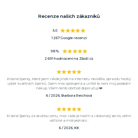
Recenze našich zákazníků
5.0
1 267 Google recenzí
98 %
2 691 hodnocení na Zboží.cz
Krásné šperky, které jsem nikde jinde na internetu neviděla, opravdu hezký
výběr kvalitních šperků. Jsem moc spokojená a určitě to není můj poslední
nákup. Všem tento obchod doporučuji❤️
6 / 2026, Barbora Reichová
Krásné šperky za skvělou cenu, moc ráda je nosím a i dokonalý servis, velmi
vstřícné a milé jednání...
6 / 2026, KK