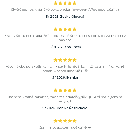
Skvělý obchod, krásné výrobky, precizní provedení. Vřele doporučuji! :-)
5 / 2026, Zuzka Olexová
Krásný šperk, jsem ráda, že řetízek je silnější, skutečnost odpovídá vyobrazení v
nabídce.
5 / 2026, Jana Frank
Výborný obchod, skvělá komunikace, krásné dárky, možnost na míru, rychlé
dodání.Obchod doporučuji 😊
5 / 2026, Blanka
Nádhera, krásně zabalené, navíc malé dárečky,děkuji!!! A přispěla jsem na
velryby!!!
5 / 2026, Monika Řezníčková
Jsem moc spokojena, děkuji 🍀❤️