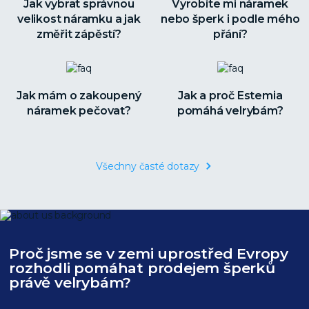
Jak vybrat správnou
Vyrobíte mi náramek
velikost náramku a jak
nebo šperk i podle mého
změřit zápěstí?
přání?
Jak mám o zakoupený
Jak a proč Estemia
náramek pečovat?
pomáhá velrybám?
Všechny časté dotazy
Proč jsme se v zemi uprostřed Evropy
rozhodli pomáhat prodejem šperků
právě velrybám?