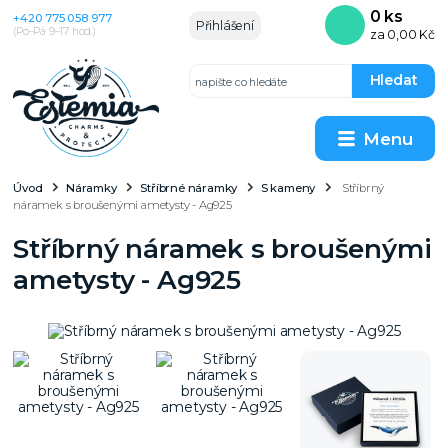
0
ks
+420 775 058 977
Přihlášení
(Po–Pá 9–17 hod.)
za
0,00 Kč
Hledat
Menu
Úvod
Náramky
Stříbrné náramky
S kameny
Stříbrný
náramek s broušenými ametysty - Ag925
Stříbrný náramek s broušenými
ametysty - Ag925