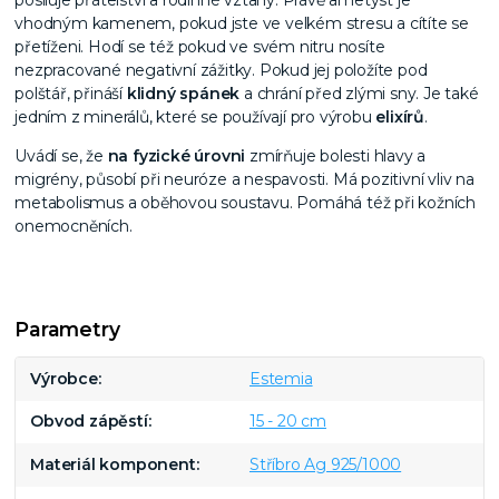
posiluje přátelství a rodinné vztahy. Právě ametyst je
vhodným kamenem, pokud jste ve velkém stresu a cítíte se
přetíženi. Hodí se též pokud ve svém nitru nosíte
nezpracované negativní zážitky. Pokud jej položíte pod
polštář, přináší
klidný spánek
a chrání před zlými sny. Je také
jedním z minerálů, které se používají pro výrobu
elixírů
.
Uvádí se, že
na fyzické úrovni
zmírňuje bolesti hlavy a
migrény, působí při neuróze a nespavosti. Má pozitivní vliv na
metabolismus a oběhovou soustavu. Pomáhá též při kožních
onemocněních.
Parametry
Výrobce
Estemia
Obvod zápěstí
15 - 20 cm
Materiál komponent
Stříbro Ag 925/1000