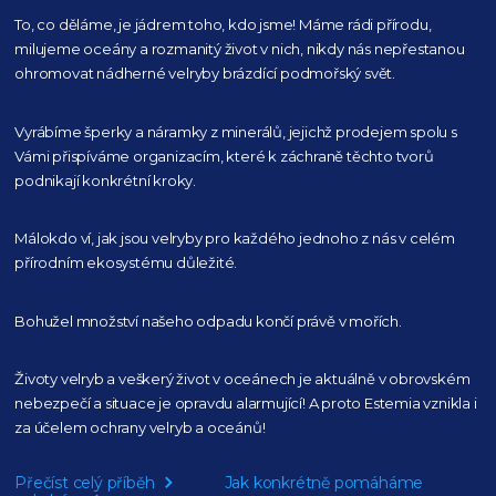
To, co děláme, je jádrem toho, kdo jsme! Máme rádi přírodu,
milujeme oceány
a rozmanitý život v nich, nikdy nás nepřestanou
ohromovat nádherné velryby
brázdící podmořský svět.
Vyrábíme šperky a náramky z minerálů, jejichž prodejem spolu s
Vámi přispíváme organizacím,
které k záchraně těchto tvorů
podnikají konkrétní kroky.
Málokdo ví, jak jsou velryby pro každého
jednoho z nás v celém
přírodním
ekosystému důležité.
Bohužel množství našeho
odpadu končí právě v mořích.
Životy velryb a veškerý život v oceánech je aktuálně
v obrovském
nebezpečí a situace je opravdu alarmující!
A proto Estemia vznikla i
za účelem ochrany velryb a oceánů!
Přečíst celý příběh
Jak konkrétně pomáháme