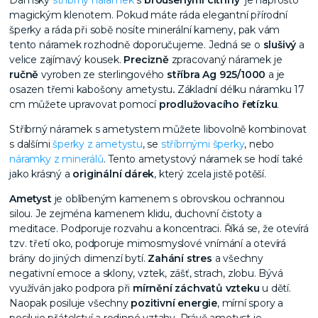
Dámský
stříbrný náramek
s
broušenými citríny
je naprosto
magickým klenotem. Pokud máte ráda elegantní přírodní
šperky a ráda při sobě nosíte minerální kameny, pak vám
tento náramek rozhodně doporučujeme. Jedná se o
slušivý
a
velice zajímavý kousek.
Precizně
zpracovaný náramek je
ručně
vyroben ze sterlingového
stříbra Ag 925/1000
a je
osazen třemi kabošony ametystu
.
Základní délku náramku 17
cm můžete upravovat pomocí
prodlužovacího řetízku
.
Stříbrný náramek s ametystem můžete libovolně kombinovat
s dalšími
šperky z ametystu
, se
stříbrnými šperky
, nebo
náramky z minerálů
. Tento ametystový náramek se hodí také
jako krásný a
originální dárek
, který zcela jistě potěší.
Ametyst
je oblíbeným kamenem s obrovskou ochrannou
silou. Je zejména kamenem klidu, duchovní čistoty a
meditace. Podporuje rozvahu a koncentraci. Říká se, že otevírá
tzv. třetí oko, podporuje mimosmyslové vnímání a otevírá
brány do jiných dimenzí bytí.
Zahání stres
a všechny
negativní emoce a sklony, vztek, zášť, strach, zlobu. Bývá
využíván jako podpora při
mírnění záchvatů vzteku
u dětí.
Naopak posiluje všechny
pozitivní energie
, mírní spory a