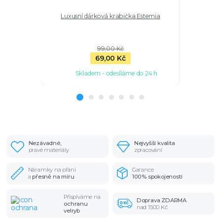
Luxusní dárková krabička Estemia
Stříbrné ná
99,00 Kč
69,00 Kč
Skladem - odesíláme do 24 h
Sk
Nezávadné,
Nejvyšší kvalita
pravé materiály
zpracování
Náramky na přání
Garance
a
přesně na míru
100% spokojenosti
Přispíváme na
Doprava ZDARMA
ochranu
nad 1500 Kč
velryb