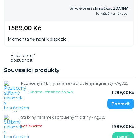
Dárkové balení s
krabičkou ZDARMA
ke každému nákupu!
1 589,00 Kč
Momentálně není k dispozici
Hlídat cenu /
dostupnost
Související produkty
Pozlacený stříbrný náramek s broušenými granáty - Ag925
Skladem - odesíláme do 24 h
1 789,00 Kč
Stříbrný náramek s broušenými citríny - Ag925
Není skladem
1 989,00 Kč
Detail