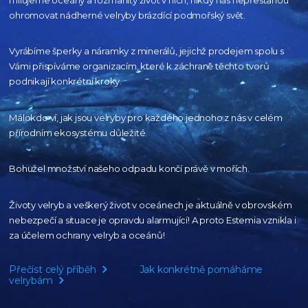
ohromovat nádherné velryby
brázdící podmořský svět.
Vyrábíme šperky a náramky z minerálů, jejichž prodejem spolu s
Vámi přispíváme organizacím,
které k záchraně těchto tvorů
podnikají konkrétní kroky.
Málokdo ví, jak jsou velryby pro každého
jednoho z nás v celém
přírodním
ekosystému důležité.
Bohužel množství našeho
odpadu končí právě v mořích.
Životy velryb a veškerý život v oceánech je aktuálně
v obrovském
nebezpečí a situace je opravdu alarmující!
A proto Estemia vznikla i
za účelem ochrany velryb a oceánů!
Přečíst celý příběh
Jak konkrétně pomáháme
velrybám