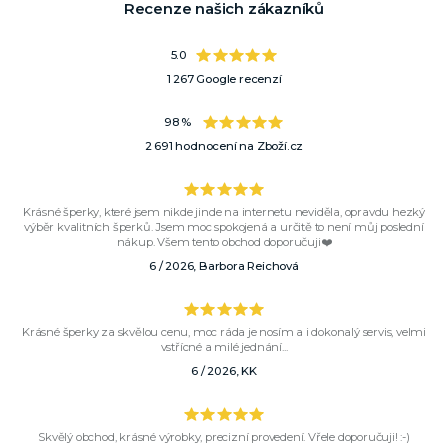
Recenze našich zákazníků
5.0
1 267 Google recenzí
98 %
2 691 hodnocení na Zboží.cz
Krásné šperky, které jsem nikde jinde na internetu neviděla, opravdu hezký
výběr kvalitních šperků. Jsem moc spokojená a určitě to není můj poslední
nákup. Všem tento obchod doporučuji❤️
6 / 2026, Barbora Reichová
Krásné šperky za skvělou cenu, moc ráda je nosím a i dokonalý servis, velmi
vstřícné a milé jednání...
6 / 2026, KK
Skvělý obchod, krásné výrobky, precizní provedení. Vřele doporučuji! :-)