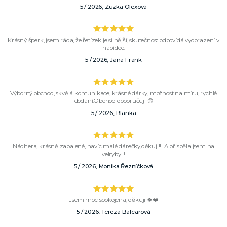
5 / 2026, Zuzka Olexová
Krásný šperk, jsem ráda, že řetízek je silnější, skutečnost odpovídá vyobrazení v
nabídce.
5 / 2026, Jana Frank
Výborný obchod, skvělá komunikace, krásné dárky, možnost na míru, rychlé
dodání.Obchod doporučuji 😊
5 / 2026, Blanka
Nádhera, krásně zabalené, navíc malé dárečky,děkuji!!! A přispěla jsem na
velryby!!!
5 / 2026, Monika Řezníčková
Jsem moc spokojena, děkuji 🍀❤️
5 / 2026, Tereza Balcarová