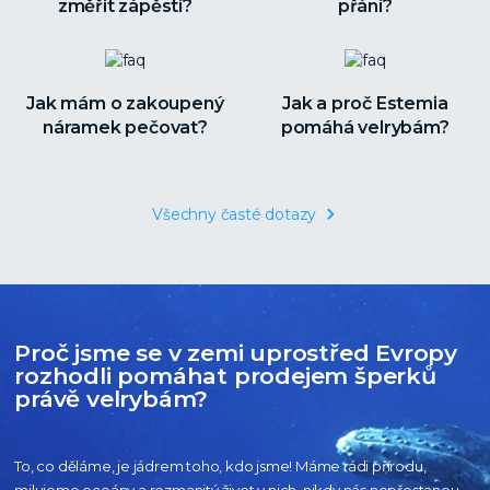
změřit zápěstí?
přání?
Jak mám o zakoupený
Jak a proč Estemia
náramek pečovat?
pomáhá velrybám?
Všechny časté dotazy
Proč jsme se v zemi uprostřed Evropy
rozhodli pomáhat prodejem šperků
právě velrybám?
To, co děláme, je jádrem toho, kdo jsme! Máme rádi přírodu,
milujeme oceány
a rozmanitý život v nich, nikdy nás nepřestanou