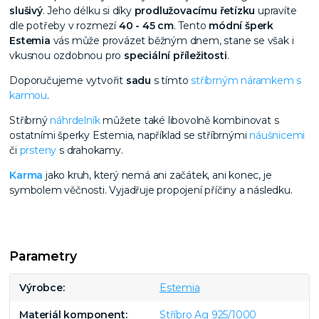
slušivý
. Jeho délku si díky
prodlužovacímu řetízku
upravíte
dle potřeby v rozmezí
40 - 45 cm
. Tento
módní šperk
Estemia
vás může provázet běžným dnem, stane se však i
vkusnou ozdobnou pro
speciální příležitosti
.
Doporučujeme vytvořit
sadu
s tímto
stříbrným náramkem s
karmou
.
Stříbrný
náhrdelník
můžete také libovolně kombinovat s
ostatními šperky Estemia, například se stříbrnými
náušnicemi
či
prsteny
s drahokamy.
Karma
jako kruh, který nemá ani začátek, ani konec, je
symbolem věčnosti. Vyjadřuje propojení příčiny a následku.
Parametry
Výrobce
Estemia
Materiál komponent
Stříbro Ag 925/1000