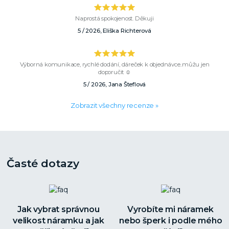
Naprostá spokojenost. Děkuji
5 / 2026, Eliška Richterová
Výborná komunikace, rychlé dodání, dáreček k objednávce..můžu jen
doporučit ☺️
5 / 2026, Jana Šteflová
Zobrazit všechny recenze »
Časté dotazy
Jak vybrat správnou
Vyrobíte mi náramek
velikost náramku a jak
nebo šperk i podle mého