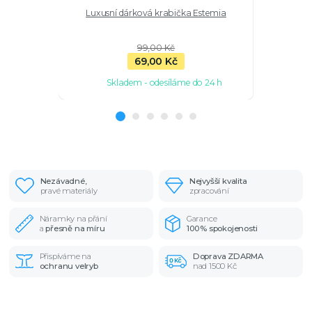
Luxusní dárková krabička Estemia
Stříbr
99,00 Kč
69,00 Kč
Skladem - odesíláme do 24 h
Sk
Nezávadné,
Nejvyšší kvalita
pravé materiály
zpracování
Náramky na přání
Garance
a
přesně na míru
100% spokojenosti
Přispíváme na
Doprava ZDARMA
ochranu velryb
nad 1500 Kč