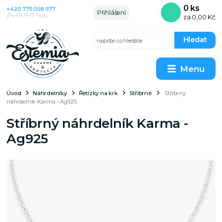
0
ks
+420 775 058 977
Přihlášení
(Po–Pá 9–17 hod.)
za
0,00 Kč
Hledat
Menu
Úvod
Náhrdelníky
Řetízky na krk
Stříbrné
Stříbrný
náhrdelník Karma - Ag925
Stříbrný náhrdelník Karma -
Ag925