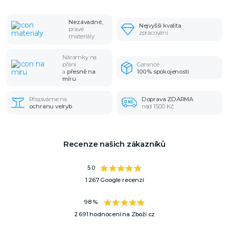
Nezávadné,
Nejvyšší kvalita
pravé
zpracování
materiály
Náramky na
přání
Garance
a
přesně na
100% spokojenosti
míru
Přispíváme na
Doprava ZDARMA
ochranu velryb
nad 1500 Kč
Recenze našich zákazníků
5.0
1 267 Google recenzí
98 %
2 691 hodnocení na Zboží.cz