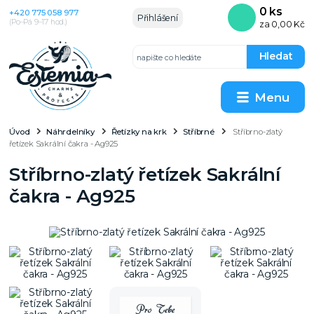
0
ks
+420 775 058 977
Přihlášení
(Po–Pá 9–17 hod.)
za
0,00 Kč
Hledat
Menu
Úvod
Náhrdelníky
Řetízky na krk
Stříbrné
Stříbrno-zlatý
řetízek Sakrální čakra - Ag925
Stříbrno-zlatý řetízek Sakrální
čakra - Ag925