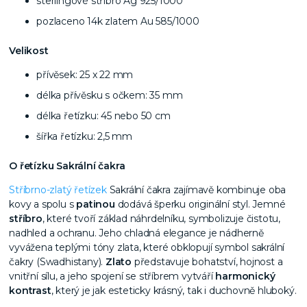
sterlingové stříbro Ag 925/1000
pozlaceno 14k zlatem Au 585/1000
Velikost
přívěsek: 25 x 22 mm
délka přívěsku s očkem: 35 mm
délka řetízku: 45 nebo 50 cm
šířka řetízku: 2,5 mm
O řetízku Sakrální čakra
Stříbrno-zlatý řetízek
Sakrální čakra zajímavě kombinuje oba
kovy a spolu s
patinou
dodává šperku originální styl. Jemné
stříbro
, které tvoří základ náhrdelníku, symbolizuje čistotu,
nadhled a ochranu. Jeho chladná elegance je nádherně
vyvážena teplými tóny zlata, které obklopují symbol sakrální
čakry (Swadhistany).
Zlato
představuje bohatství, hojnost a
vnitřní sílu, a jeho spojení se stříbrem vytváří
harmonický
kontrast
, který je jak esteticky krásný, tak i duchovně hluboký.