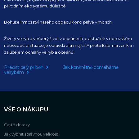
přírodním
ekosystému důležité.
Bohužel množství našeho
odpadu končí právě v mořích.
Životy velryb a veškerý život v oceánech je aktuálně
v obrovském
nebezpečí a situace je opravdu alarmující!
A proto Estemia vznikla i
za účelem ochrany velryb a oceánů!
Přečíst celý příběh
Jak konkrétně pomáháme
velrybám
VŠE O NÁKUPU
Časté dotazy
Jak vybrat správnou velikost