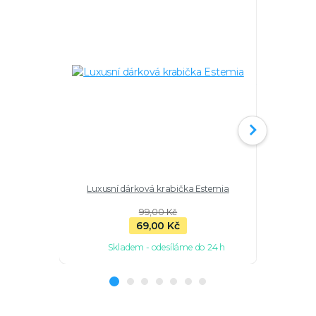
Luxusní dárková krabička Estemia
Stříbrný 
99,00 Kč
69,00 Kč
Skladem - odesíláme do 24 h
Sk