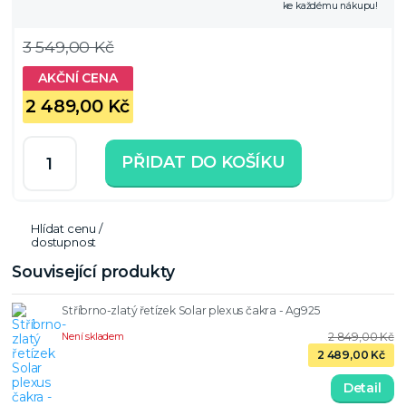
ke každému nákupu!
3 549,00 Kč
2 489,00 Kč
PŘIDAT DO KOŠÍKU
Hlídat cenu /
dostupnost
Související produkty
Stříbrno-zlatý řetízek Solar plexus čakra - Ag925
2 849,00 Kč
Není skladem
2 489,00 Kč
Detail