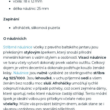
včela: 18 x 12 mm
délka náušnic: 25 mm
Zapínání
afroháček, silikonová puzeta
O náušnicích
Stříbrné náušnice
včelky z pravého baltského jantaru jsou
překrásným
stylovým
šperkem, který snoubí přírodní
minerální kámen s vaším stylem a osobností.
Visací náušnice
ve tvaru včely vytvoří dokonalý prvek vašeho outfitu. Celkový
dojem je velmi decentní a dokonale podtrhuje kouzlo ženské
krásy.
Náušnice
jsou
ručně
vyráběné ze sterlingového
stříbra
Ag 925/1000
. Jsou
lehoučké
, v uchu příjemně
sedí
a všem
ženám bez rozdílu moc
sluší
.
Afroháčky
umožňují rychlé
odepnutí náušnic v případě potřeby, což ocení zejména dámy,
které sportují, nebo které náušnice častěji střídají. Tento módní
šperk je ideální volbou pro přítelkyni včelaře nebo pro
včelařky
. Může vás provázet běžným dnem, avšak stane se i
vkusnou ozdobnou pro speciální příležitosti.