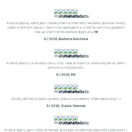
Krásné šperky, které jsem nikde jinde na internetu neviděla, opravdu hezký
výběr kvalitních šperků. Jsem moc spokojená a určitě to není můj poslední
nákup. Všem tento obchod doporučuji❤️
6 / 2026, Barbora Reichová
Krásné šperky za skvělou cenu, moc ráda je nosím a i dokonalý servis, velmi
vstřícné a milé jednání...
6 / 2026, KK
Skvělý obchod, krásné výrobky, precizní provedení. Vřele doporučuji! :-)
5 / 2026, Zuzka Olexová
Krásný šperk, jsem ráda, že řetízek je silnější, skutečnost odpovídá vyobrazení v