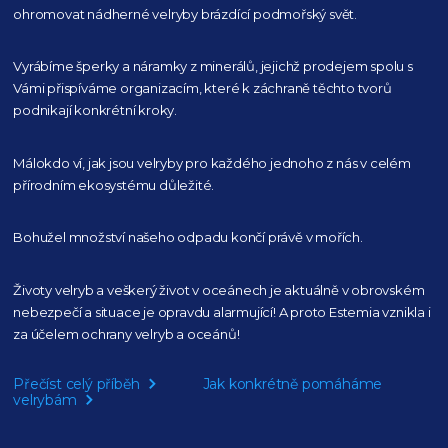
ohromovat nádherné velryby
brázdící podmořský svět.
Vyrábíme šperky a náramky z minerálů, jejichž prodejem spolu s
Vámi přispíváme organizacím,
které k záchraně těchto tvorů
podnikají konkrétní kroky.
Málokdo ví, jak jsou velryby pro každého
jednoho z nás v celém
přírodním
ekosystému důležité.
Bohužel množství našeho
odpadu končí právě v mořích.
Životy velryb a veškerý život v oceánech je aktuálně
v obrovském
nebezpečí a situace je opravdu alarmující!
A proto Estemia vznikla i
za účelem ochrany velryb a oceánů!
Přečíst celý příběh
Jak konkrétně pomáháme
velrybám