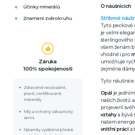
O náušnicích
Účinky minerálů
Znamení zvěrokruhu
Stříbrné náuš
Tyto peckové 
je velmi elega
sterlingového
všem ženám b
vhodné i pro
m
Záruka
umožňuje rych
100% spokojenosti
zejména dámy, k
Tyto náušnice 
Zdravotně nezávadné,
Opál
je jedním
pravé, certifikované
materiály
našich životů 
projevení své
Milý a ochotný zákaznický
vztahy
a bývá s
servis
našem energet
vnitřní práci
a 
Náramky vyrábíme přesně