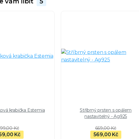
e vám líbit
5
ková krabička Estemia
Stříbrný prsten s opálem
nastavitelný - Ag925
99,00 Kč
669,00 Kč
69,00 Kč
569,00 Kč