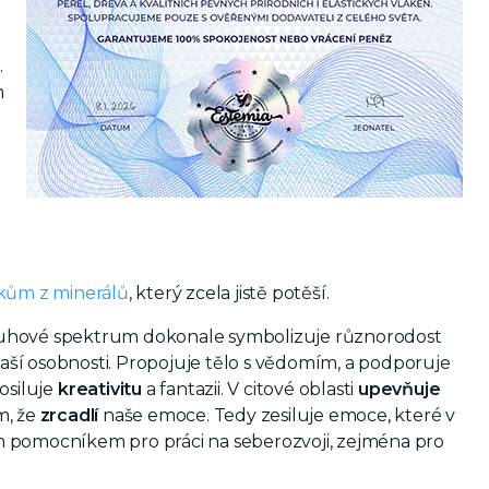
.
m
kům z minerálů
, který zcela jistě potěší.
duhové spektrum dokonale symbolizuje různorodost
naší osobnosti. Propojuje tělo s vědomím, a podporuje
osiluje
kreativitu
a fantazii. V citové oblasti
upevňuje
m, že
zrcadlí
naše emoce. Tedy zesiluje emoce, které v
m pomocníkem pro práci na seberozvoji, zejména pro