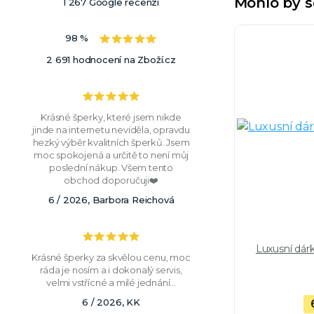
Mohlo by s
1 267 Google recenzí
98 %
2 691 hodnocení na Zboží.cz
Krásné šperky, které jsem nikde
jinde na internetu neviděla, opravdu
hezký výběr kvalitních šperků. Jsem
moc spokojená a určitě to není můj
poslední nákup. Všem tento
obchod doporučuji❤️
6 / 2026, Barbora Reichová
Luxusní dár
Krásné šperky za skvělou cenu, moc
ráda je nosím a i dokonalý servis,
velmi vstřícné a milé jednání...
6 / 2026, KK