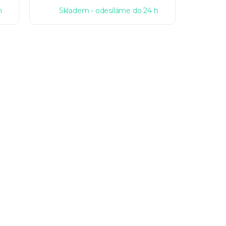
h
Skladem - odesíláme do 24 h