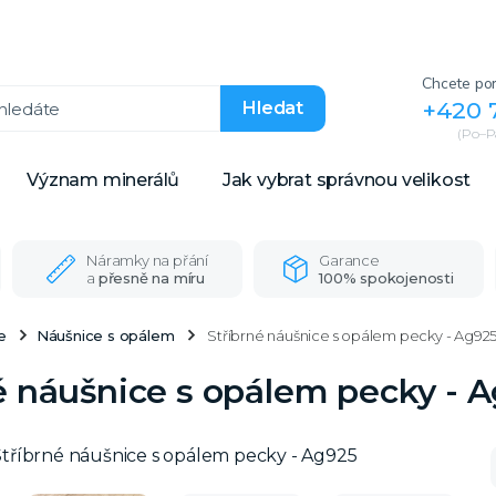
Chcete por
+420 
Hledat
(Po–Pá
Význam minerálů
Jak vybrat správnou velikost
Náramky na přání
Garance
a
přesně na míru
100% spokojenosti
e
Náušnice s opálem
Stříbrné náušnice s opálem pecky - Ag92
é náušnice s opálem pecky - 