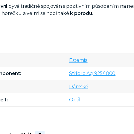
vni
bývá tradičně spojován s pozitivním působením na nerv
je horečku a velmi se hodí také
k porodu
.
Estemia
omponent
Stříbro Ag 925/1000
Dámské
e 1
Opál