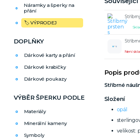
Souvisejíc
Náramky a šperky na
přání
Stříbrn
🏷️ VÝPRODEJ
Skla
DOPLŇKY
Stříbrn
Není sk
Dárkové karty a přání
Dárkové krabičky
Popis pro
Dárkové poukazy
Stříbrné náuš
VÝBĚR ŠPERKU PODLE
Složení
opál
Materiály
sterlingo
Minerální kameny
velikost
Symboly