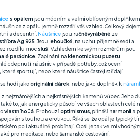
nice
s opálem
jsou módním a velmi oblíbeným doplňkem
náušnice z opálu jemně rozzáří váš vzhled. Celkový doje
ntní a decentní.
Náušnice
jsou
ručně
vyráběné
ze
stříbra Ag 925
. Jsou
lehoučké
, na uchu příjemně sedí a
ez rozdílu moc
sluší
. Vzhledem ke svým rozměrům jsou
alé parádnice
. Zapínání na
klenotnickou puzetu
lé odepnutí náušnic v případě potřeby, což ocení
teré sportují, nebo které náušnice častěji střídají.
se hodí jako
originální dárek
, nebo jako doplněk k
náram
 z nejznámějších a nejkrásnějších kamenů vůbec. Jeho 
a také to, jak energeticky působí ve všech oblastech celé 
ho
vlastního Já
. Probouzí
optimismus
, přináší
harmonii
a p
pojován s touhou a erotikou. Říká se, že opál je typický tí
ickém poli aktuálně probíhají. Opál je tak velmi vhodný
také pro meditace, nebo šamanské cestování.