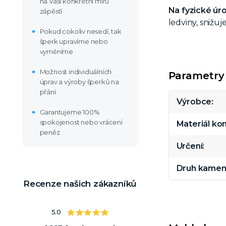
na Vaši konkrétní míru
Na fyzické úro
zápěstí
ledviny, snižu
Pokud cokoliv nesedí, tak
šperk upravíme nebo
vyměníme
Možnost individuálních
Parametry
úprav a výroby šperků na
přání
Výrobce
Garantujeme 100%
spokojenost nebo vrácení
Materiál k
peněz
Určení
Druh kamen
Recenze našich zákazníků
5.0