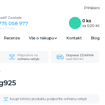
Přihlášení
adit? Zavolejte.
0
ks
775 058 977
za
0,00 Kč
 9–17 hod.)
Recenze
Vše o nákupu
Kontakt
Blog
Přispíváme na
Doprava ZDARMA
ochranu velryb
nad 1500 Kč
5
Ag925