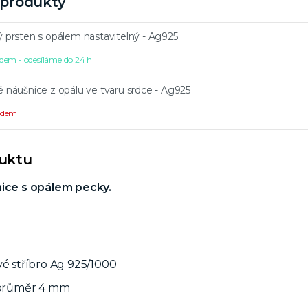
í produkty
ý prsten s opálem nastavitelný - Ag925
dem - odesíláme do 24 h
é náušnice z opálu ve tvaru srdce - Ag925
ladem
duktu
nice s opálem pecky.
vé stříbro Ag 925/1000
: průměr 4 mm