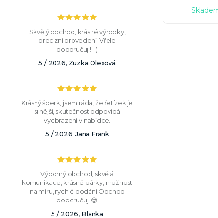
Skladem
Skvělý obchod, krásné výrobky,
precizní provedení. Vřele
doporučuji! :-)
5 / 2026, Zuzka Olexová
Krásný šperk, jsem ráda, že řetízek je
silnější, skutečnost odpovídá
vyobrazení v nabídce.
5 / 2026, Jana Frank
Výborný obchod, skvělá
komunikace, krásné dárky, možnost
na míru, rychlé dodání.Obchod
doporučuji 😊
5 / 2026, Blanka