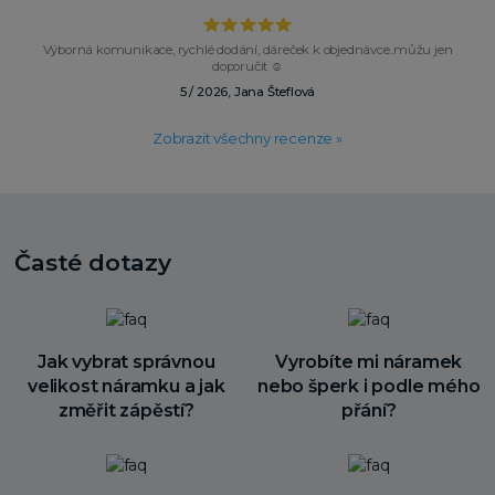
Výborná komunikace, rychlé dodání, dáreček k objednávce..můžu jen
doporučit ☺️
5 / 2026, Jana Šteflová
Zobrazit všechny recenze »
Časté dotazy
Jak vybrat správnou
Vyrobíte mi náramek
velikost náramku a jak
nebo šperk i podle mého
změřit zápěstí?
přání?