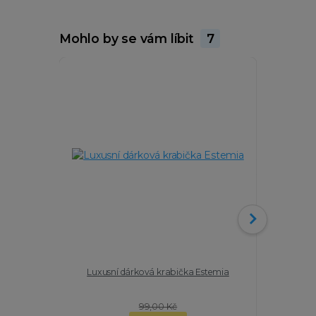
Mohlo by se vám líbit
7
Luxusní dárková krabička Estemia
Mineráln
rodochro
s
99,00 Kč