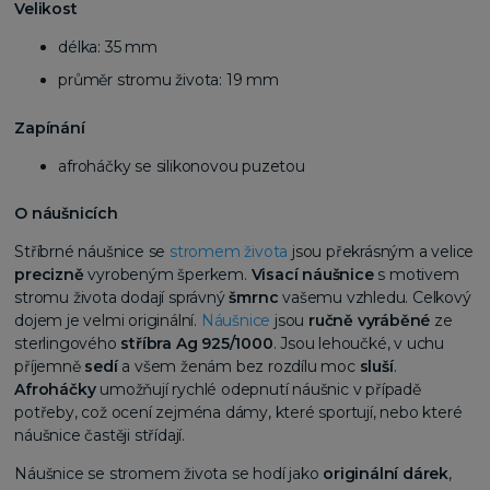
Velikost
délka: 35 mm
průměr stromu života: 19 mm
Zapínání
afroháčky se silikonovou puzetou
O náušnicích
Stříbrné náušnice se
stromem života
jsou překrásným a velice
precizně
vyrobeným šperkem.
Visací
náušnice
s motivem
stromu života dodají správný
šmrnc
vašemu vzhledu. Celkový
dojem je velmi originální.
Náušnice
jsou
ručně vyráběné
ze
sterlingového
stříbra Ag 925/1000
. Jsou lehoučké, v uchu
příjemně
sedí
a všem ženám bez rozdílu moc
sluší
.
Afroháčky
umožňují rychlé odepnutí náušnic v případě
potřeby, což ocení zejména dámy, které sportují, nebo které
náušnice častěji střídají.
Náušnice se stromem života se hodí jako
originální dárek
,