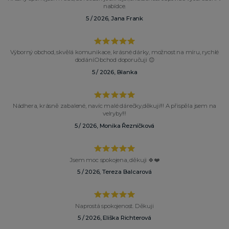
nabídce.
5 / 2026, Jana Frank
Výborný obchod, skvělá komunikace, krásné dárky, možnost na míru, rychlé
dodání.Obchod doporučuji 😊
5 / 2026, Blanka
Nádhera, krásně zabalené, navíc malé dárečky,děkuji!!! A přispěla jsem na
velryby!!!
5 / 2026, Monika Řezníčková
Jsem moc spokojena, děkuji 🍀❤️
5 / 2026, Tereza Balcarová
Naprostá spokojenost. Děkuji
5 / 2026, Eliška Richterová