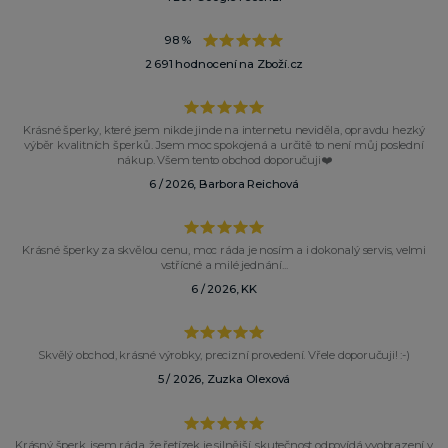
98 %
2 691 hodnocení na Zboží.cz
Krásné šperky, které jsem nikde jinde na internetu neviděla, opravdu hezký
výběr kvalitních šperků. Jsem moc spokojená a určitě to není můj poslední
nákup. Všem tento obchod doporučuji❤️
6 / 2026, Barbora Reichová
Krásné šperky za skvělou cenu, moc ráda je nosím a i dokonalý servis, velmi
vstřícné a milé jednání...
6 / 2026, KK
Skvělý obchod, krásné výrobky, precizní provedení. Vřele doporučuji! :-)
5 / 2026, Zuzka Olexová
Krásný šperk, jsem ráda, že řetízek je silnější, skutečnost odpovídá vyobrazení v