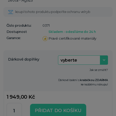
Číslo produktu:
0371
Dostupnost
Skladem - odesíláme do 24 h
Garance:
Pravé certifikované materiály
Dárkové doplňky
Jak se změřit?
Dárkové balení s
krabičkou ZDARMA
ke každému nákupu!
1 949,00 Kč
PŘIDAT DO KOŠÍKU