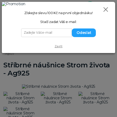
0
ks
+420 775 058 977
Přihlášení
(Po–Pá 9–17 hod.)
za
0,00 Kč
Získejte slevu 100 Kč na první objednávku!
Hledat
Stačí zadat Váš e-mail:
Odeslat
Menu
Zavřít
Úvod
Náušnice
Stříbrné náušnice
Stříbrné náušnice Strom života
- Ag925
Stříbrné náušnice Strom života
- Ag925