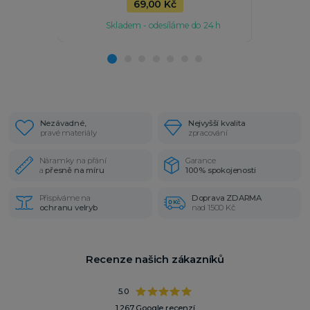
69,00 Kč
Skladem - odesíláme do 24 h
Sk
Nezávadné,
Nejvyšší kvalita
pravé materiály
zpracování
Náramky na přání
Garance
a
přesně na míru
100% spokojenosti
Přispíváme na
Doprava ZDARMA
ochranu velryb
nad 1500 Kč
Recenze našich zákazníků
5.0
1 267 Google recenzí