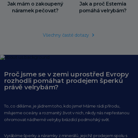
Jak mám o zakoupený
Jak a proč Estemia
náramek pečovat?
pomáhá velrybám?
Všechny časté dotazy
Proč jsme se v zemi uprostřed Evropy
rozhodli pomáhat prodejem šperků
právě velrybám?
To, co děláme, je jádrem toho, kdo jsme! Máme rádi přírodu,
milujeme oceány
a rozmanitý život v nich, nikdy nás nepřestanou
ohromovat nádherné velryby
brázdící podmořský svět.
Vyrábíme šperky a náramky z minerálů, jejichž prodejem spolu s