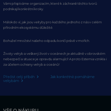
Vámi přispíváme organizacím,
které k záchraně těchto tvorů
podnikají konkrétní kroky.
Málokdo ví, jak jsou velryby pro každého
jednoho z nás v celém
přírodním
ekosystému důležité.
Bohužel množství našeho
odpadu končí právě v mořích.
Životy velryb a veškerý život v oceánech je aktuálně
v obrovském
nebezpečí a situace je opravdu alarmující!
A proto Estemia vznikla i
za účelem ochrany velryb a oceánů!
Přečíst celý příběh
Jak konkrétně pomáháme
velrybám
VŠE O NÁKUPU