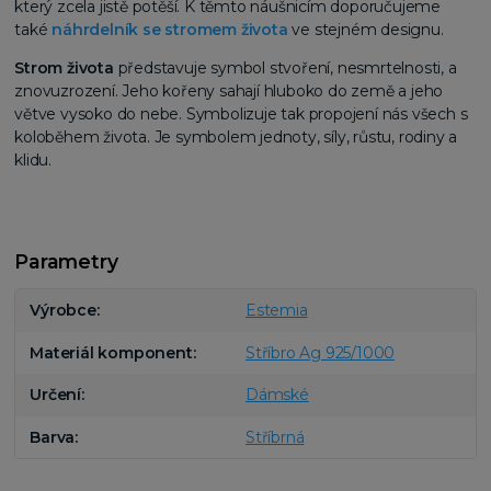
který zcela jistě potěší. K těmto náušnicím doporučujeme
také
náhrdelník se stromem života
ve stejném designu.
Strom života
představuje symbol stvoření, nesmrtelnosti, a
znovuzrození. Jeho kořeny sahají hluboko do země a jeho
větve vysoko do nebe. Symbolizuje tak propojení nás všech s
koloběhem života. Je symbolem jednoty, síly, růstu, rodiny a
klidu.
Parametry
Výrobce
Estemia
Materiál komponent
Stříbro Ag 925/1000
Určení
Dámské
Barva
Stříbrná