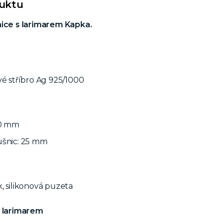
duktu
nice s larimarem Kapka.
vé stříbro Ag 925/1000
10 mm
ušnic: 25 mm
, silikonová puzeta
s larimarem