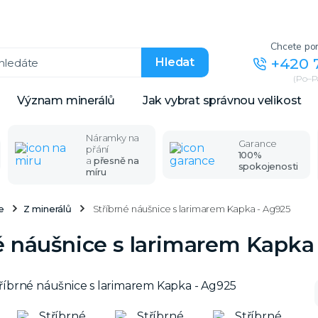
Chcete por
+420 
Hledat
(Po–Pá
Význam minerálů
Jak vybrat správnou velikost
Náramky na
Garance
přání
100%
a
přesně na
spokojenosti
míru
e
Z minerálů
Stříbrné náušnice s larimarem Kapka - Ag925
é náušnice s larimarem Kapka