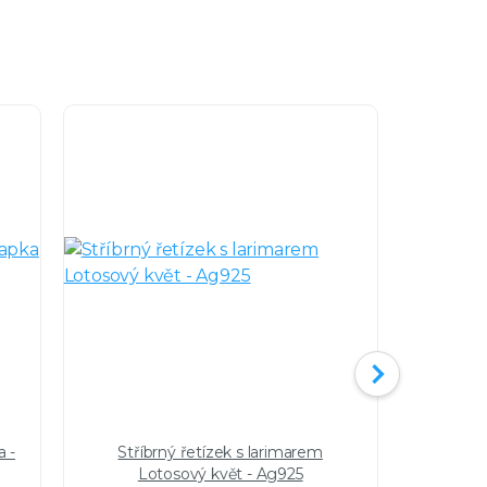
a -
Stříbrný řetízek s larimarem
Shamb
Lotosový květ - Ag925
růžení