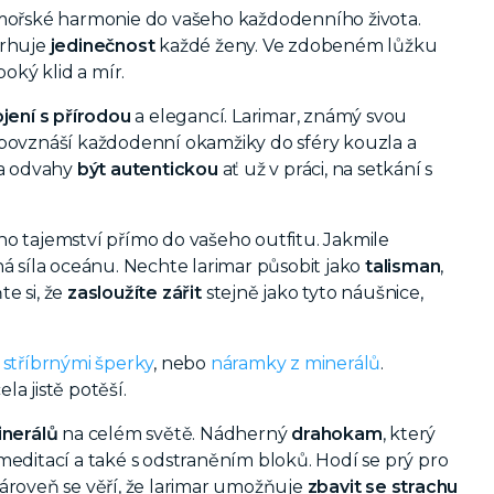
 mořské harmonie do vašeho každodenního života.
trhuje
jedinečnost
každé ženy. Ve zdobeném lůžku
oký klid a mír.
jení s přírodou
a elegancí. Larimar, známý svou
 povznáší každodenní okamžiky do sféry kouzla a
a odvahy
být autentickou
ať už v práci, na setkání s
o tajemství přímo do vašeho outfitu. Jakmile
dná síla oceánu. Nechte larimar působit jako
talisman
,
te si, že
zasloužíte zářit
stejně jako tyto náušnice,
i
stříbrnými šperky
, nebo
náramky z minerálů
.
ela jistě potěší.
inerálů
na celém světě. Nádherný
drahokam
, který
meditací a také s odstraněním bloků. Hodí se prý pro
ároveň se věří, že larimar umožňuje
zbavit se strachu