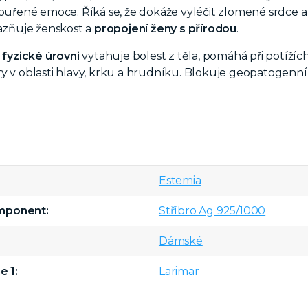
uřené emoce. Říká se, že dokáže vyléčit zlomené srdce a
razňuje ženskost a
propojení ženy s přírodou
.
 fyzické úrovni
vytahuje bolest z těla, pomáhá při potížíc
y v oblasti hlavy, krku a hrudníku. Blokuje geopatogenní
Estemia
omponent
Stříbro Ag 925/1000
Dámské
e 1
Larimar