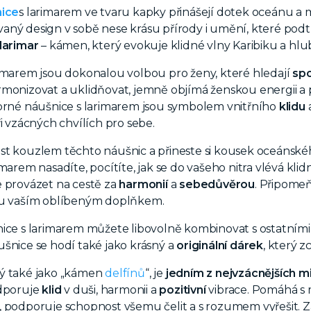
nice
s larimarem ve tvaru kapky přinášejí dotek oceánu a
aný design v sobě nese krásu přírody i umění, které pod
larimar
– kámen, který evokuje klidné vlny Karibiku a hlub
imarem jsou dokonalou volbou pro ženy, které hledají
spo
rmonizovat a uklidňovat, jemně objímá ženskou energii a
íbrné náušnice s larimarem jsou symbolem vnitřního
klidu
ři vzácných chvílích pro sebe.
t kouzlem těchto náušnic a přineste si kousek oceánskéh
imarem nasadíte, pocítíte, jak se do vašeho nitra vlévá kli
 provázet na cestě za
harmonií
a
sebedůvěrou
. Připomeň
ou vaším oblíbeným doplňkem.
nice s larimarem můžete libovolně kombinovat s ostatním
šnice se hodí také jako krásný a
originální dárek
, který zc
ý také jako „kámen
delfínů
“, je
jedním z nejvzácnějších m
odporuje
klid
v duši, harmonii a
pozitivní
vibrace. Pomáhá s 
, podporuje schopnost všemu čelit a s rozumem vyřešit. Z