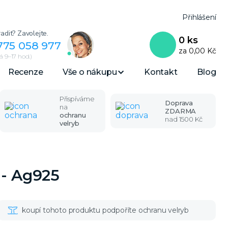
Přihlášení
adit? Zavolejte.
0
ks
775 058 977
za
0,00 Kč
 9–17 hod.)
Recenze
Vše o nákupu
Kontakt
Blog
Přispíváme
Doprava
na
ZDARMA
ochranu
nad 1500 Kč
velryb
 - Ag925