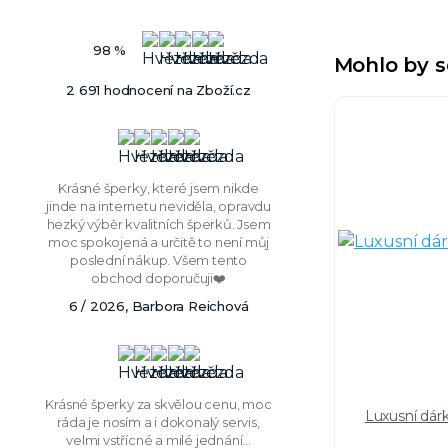
98 %
Mohlo by s
2 691 hodnocení na Zboží.cz
Krásné šperky, které jsem nikde
jinde na internetu neviděla, opravdu
hezký výběr kvalitních šperků. Jsem
moc spokojená a určitě to není můj
poslední nákup. Všem tento
obchod doporučuji❤️
6 / 2026, Barbora Reichová
Krásné šperky za skvělou cenu, moc
Luxusní dár
ráda je nosím a i dokonalý servis,
velmi vstřícné a milé jednání...