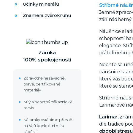
Účinky minerálů
Stříbrné náuš
Jemně zpracov
Znamení zvěrokruhu
září nádherný
Náušnice s lar
schopností ha
elegance. Stř
Záruka
přáteli nebo p
100% spokojenosti
Nechte se unés
náušnice s lar
Zdravotně nezávadné,
který vás bude
pravé, certifikované
které se stan
materiály
Stříbrné náuš
Milý a ochotný zákaznický
Larimarové náu
servis
Larimar
, znám
Náramky vyrábíme přesně
dle tradice p
na Vaši konkrétní míru
období stresu
zápěstí