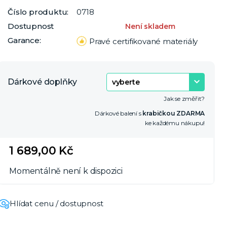
Číslo produktu:
0718
Dostupnost
Není skladem
Garance:
Pravé certifikované materiály
Dárkové doplňky
Jak se změřit?
Dárkové balení s
krabičkou ZDARMA
ke každému nákupu!
1 689,00 Kč
Momentálně není k dispozici
Hlídat cenu / dostupnost