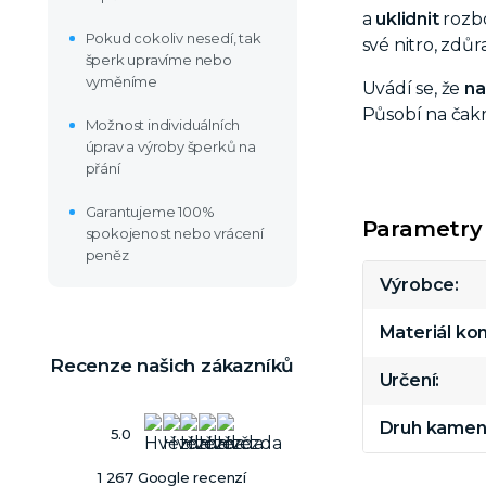
a
uklidnit
rozbo
Pokud cokoliv nesedí, tak
své nitro, zdů
šperk upravíme nebo
vyměníme
Uvádí se, že
na
Působí na čakr
Možnost individuálních
úprav a výroby šperků na
přání
Garantujeme 100%
Parametry
spokojenost nebo vrácení
peněz
Výrobce
Materiál k
Recenze našich zákazníků
Určení
Druh kamen
5.0
1 267 Google recenzí