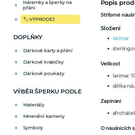
Popis pro
Náramky a šperky na
přání
Stříbrné náuš
🏷️ VÝPRODEJ
Složení
DOPLŇKY
larimar
sterlingo
Dárkové karty a přání
Dárkové krabičky
Velikost
Dárkové poukazy
larimar: 
délka ná
VÝBĚR ŠPERKU PODLE
Zapínání
Materiály
afroháček
Minerální kameny
Symboly
O náušnicích 