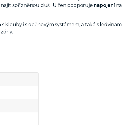
 najít spřízněnou duši. U žen podporuje
napojení
na
h s klouby i s oběhovým systémem, a také s ledvinami.
 zóny.