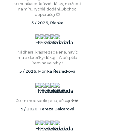
komunikace, krásné dárky, možnost
na míru, rychlé dodání.Obchod
doporučuji 😊
5 / 2026, Blanka
Nádhera, krásně zabalené, navíc
malé dárečky,děkuji!!! A přispěla
jsem na velryby!!!
5 / 2026, Monika Řezníčková
Jsem moc spokojena, děkuji 🍀❤️
5 / 2026, Tereza Balcarová