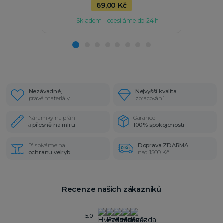
69,00 Kč
Skladem - odesíláme do 24 h
Sk
Nezávadné,
Nejvyšší kvalita
pravé materiály
zpracování
Náramky na přání
Garance
a
přesně na míru
100% spokojenosti
Přispíváme na
Doprava ZDARMA
ochranu velryb
nad 1500 Kč
Recenze našich zákazníků
5.0