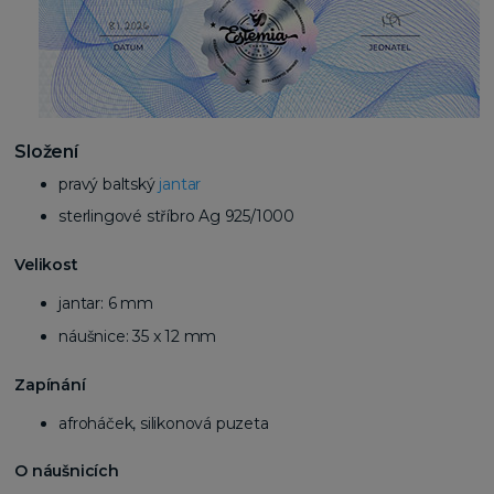
Složení
pravý baltský
jantar
sterlingové stříbro Ag 925/1000
Velikost
jantar: 6 mm
náušnice: 35 x 12 mm
Zapínání
afroháček, silikonová puzeta
O náušnicích