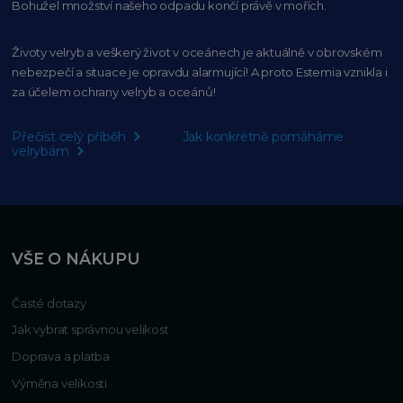
Bohužel množství našeho
odpadu končí právě v mořích.
Životy velryb a veškerý život v oceánech je aktuálně
v obrovském
nebezpečí a situace je opravdu alarmující!
A proto Estemia vznikla i
za účelem ochrany velryb a oceánů!
Přečíst celý příběh
Jak konkrétně pomáháme
velrybám
VŠE O NÁKUPU
Časté dotazy
Jak vybrat správnou velikost
Doprava a platba
Výměna velikosti