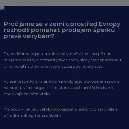
Proč jsme se v zemi uprostřed Evropy
rozhodli pomáhat prodejem šperků
právě velrybám?
To, co děláme, je jádrem toho, kdo jsme! Máme rádi přírodu,
milujeme oceány
a rozmanitý život v nich, nikdy nás nepřestanou
ohromovat nádherné velryby
brázdící podmořský svět.
Vyrábíme šperky a náramky z minerálů, jejichž prodejem spolu s
Vámi přispíváme organizacím,
které k záchraně těchto tvorů
podnikají konkrétní kroky.
Málokdo ví, jak jsou velryby pro každého
jednoho z nás v celém
přírodním
ekosystému důležité.