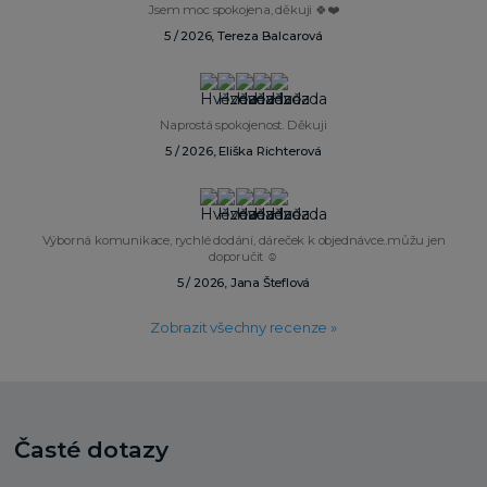
Jsem moc spokojena, děkuji 🍀❤️
5 / 2026, Tereza Balcarová
Naprostá spokojenost. Děkuji
5 / 2026, Eliška Richterová
Výborná komunikace, rychlé dodání, dáreček k objednávce..můžu jen
doporučit ☺️
5 / 2026, Jana Šteflová
Zobrazit všechny recenze »
Časté dotazy