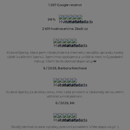
1 267 Google recenzí
98 %
2 691 hodnocení na Zboží.cz
Krásné šperky, které jsem nikde jinde na internetu neviděla, opravdu hezký
výběr kvalitních šperků. Jsem moc spokojená a určitě to není můj poslední
nákup. Všem tento obchod doporučuji❤️
6 / 2026, Barbora Reichová
Krásné šperky za skvělou cenu, moc ráda je nosím a i dokonalý servis, velmi
vstřícné a milé jednání...
6 / 2026, KK
Skvělý obchod, krásné výrobky, precizní provedení. Vřele doporučuji! :-)