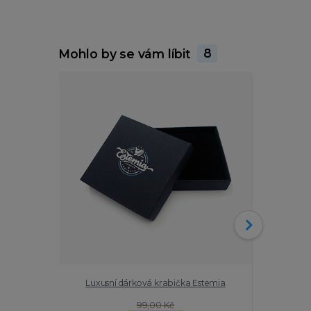
Mohlo by se vám líbit
8
Luxusní dárková krabička Estemia
Stříbrn
99,00 Kč