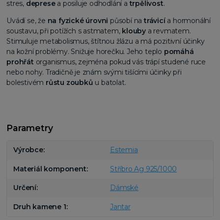
stres,
deprese
a posiluje odhodlání a
trpělivost
.
Uvádí se, že
na fyzické úrovni
působí na
trávicí
a hormonální
soustavu, při potížích s astmatem,
klouby
a revmatem.
Stimuluje metabolismus, štítnou žlázu a má pozitivní účinky
na kožní problémy. Snižuje horečku. Jeho teplo
pomáhá
prohřát
organismus, zejména pokud vás trápí studené ruce
nebo nohy. Tradičně je znám svými tišícími účinky při
bolestivém
růstu zoubků
u batolat.
Parametry
Výrobce
Estemia
Materiál komponent
Stříbro Ag 925/1000
Určení
Dámské
Druh kamene 1
Jantar