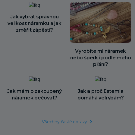
Jak vybrat správnou
velikost náramku a jak
změřit zápěstí?
Vyrobíte mi náramek
nebo šperk i podle mého
přání?
Jak mám o zakoupený
Jak a proč Estemia
náramek pečovat?
pomáhá velrybám?
Všechny časté dotazy