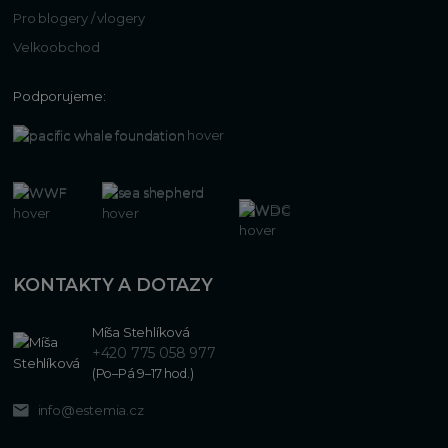
Pro blogery / vlogery
Velkoobchod
Podporujeme:
KONTAKTY A DOTAZY
Míša Stehlíková
+420 775 058 977
(Po–Pá 9–17 hod.)
info@estemia.cz