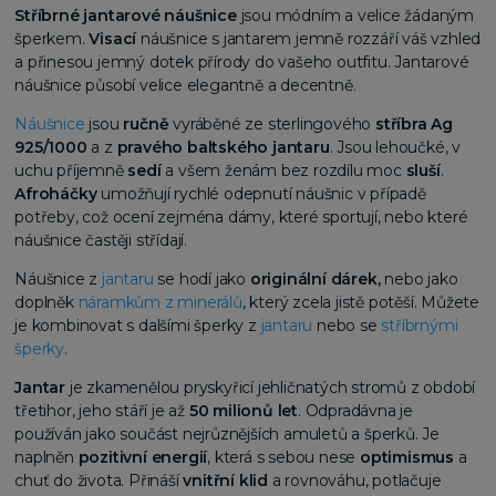
Stříbrné jantarové náušnice
jsou módním a velice žádaným
šperkem.
Visací
náušnice s jantarem jemně rozzáří váš vzhled
a přinesou jemný dotek přírody do vašeho outfitu. Jantarové
náušnice působí velice elegantně a decentně.
Náušnice
jsou
ručně
vyráběné ze sterlingového
stříbra Ag
925/1000
a z
pravého baltského jantaru
. Jsou lehoučké, v
uchu příjemně
sedí
a všem ženám bez rozdílu moc
sluší
.
Afroháčky
umožňují rychlé odepnutí náušnic v případě
potřeby, což ocení zejména dámy, které sportují, nebo které
náušnice častěji střídají.
Náušnice z
jantaru
se hodí jako
originální dárek,
nebo jako
doplněk
náramkům z minerálů
, který zcela jistě potěší. Můžete
je kombinovat s dalšími šperky z
jantaru
nebo se
stříbrnými
šperky
.
Jantar
je zkamenělou pryskyřicí jehličnatých stromů z období
třetihor, jeho stáří je až
50 milionů let
. Odpradávna je
používán jako součást nejrůznějších amuletů a šperků. Je
naplněn
pozitivní energií
, která s sebou nese
optimismus
a
chuť do života. Přináší
vnitřní klid
a rovnováhu, potlačuje