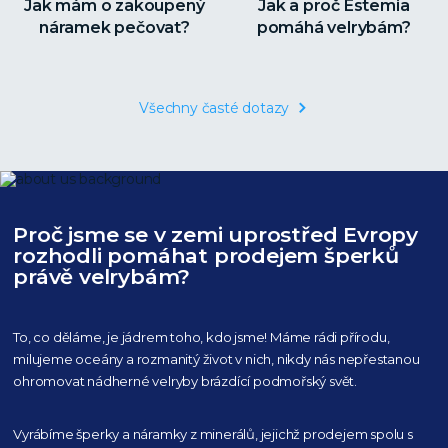
Jak mám o zakoupený
Jak a proč Estemia
náramek pečovat?
pomáhá velrybám?
Všechny časté dotazy
Proč jsme se v zemi uprostřed Evropy
rozhodli pomáhat prodejem šperků
právě velrybám?
To, co děláme, je jádrem toho, kdo jsme! Máme rádi přírodu,
milujeme oceány
a rozmanitý život v nich, nikdy nás nepřestanou
ohromovat nádherné velryby
brázdící podmořský svět.
Vyrábíme šperky a náramky z minerálů, jejichž prodejem spolu s