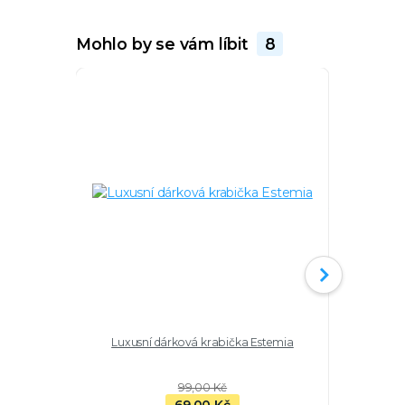
Mohlo by se vám líbit
8
Luxusní dárková krabička Estemia
Stříbrné n
99,00 Kč
69,00 Kč