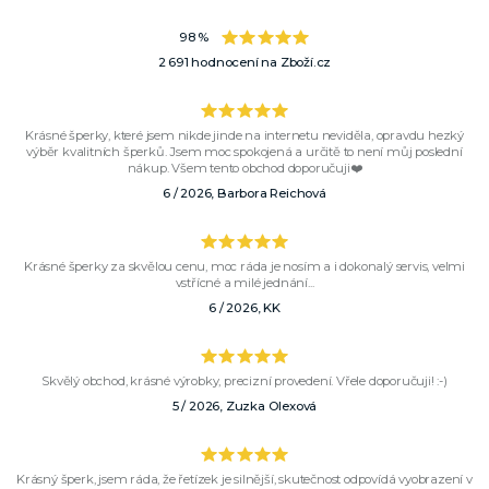
98 %
2 691 hodnocení na Zboží.cz
Krásné šperky, které jsem nikde jinde na internetu neviděla, opravdu hezký
výběr kvalitních šperků. Jsem moc spokojená a určitě to není můj poslední
nákup. Všem tento obchod doporučuji❤️
6 / 2026, Barbora Reichová
Krásné šperky za skvělou cenu, moc ráda je nosím a i dokonalý servis, velmi
vstřícné a milé jednání...
6 / 2026, KK
Skvělý obchod, krásné výrobky, precizní provedení. Vřele doporučuji! :-)
5 / 2026, Zuzka Olexová
Krásný šperk, jsem ráda, že řetízek je silnější, skutečnost odpovídá vyobrazení v