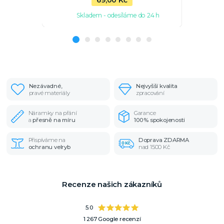
Skladem - odesíláme do 24 h
Sk
Nezávadné,
Nejvyšší kvalita
pravé materiály
zpracování
Náramky na přání
Garance
a
přesně na míru
100% spokojenosti
Přispíváme na
Doprava ZDARMA
ochranu velryb
nad 1500 Kč
Recenze našich zákazníků
5.0
1 267 Google recenzí