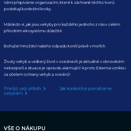
Vámi přispíváme organizacím,
které k záchraně těchto tvorů
podnikají konkrétní kroky.
Málokdo ví, jak jsou velryby pro každého
jednoho z nás v celém
přírodním
ekosystému důležité.
Bohužel množství našeho
odpadu končí právě v mořích.
Životy velryb a veškerý život v oceánech je aktuálně
v obrovském
nebezpečí a situace je opravdu alarmující!
A proto Estemia vznikla i
za účelem ochrany velryb a oceánů!
Přečíst celý příběh
Jak konkrétně pomáháme
velrybám
VŠE O NÁKUPU