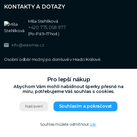
KONTAKTY A DOTAZY
Míša Stehlíková
+420 775 058 977
(Po–Pá 9–17 hod.)
info@estemia.cz
Pro lepší nákup
Abychom Vám mohli nabídnout šperky přesně na
míru, potřebujeme Váš souhlas s cookies.
Souhlasím a pokračovat
Nastavení
Copyright © 2024
Estemia.cz
,
Grafický návrh,
Všechna práva vyhrazena.
UX a SEO
Souhlas můžete odmítnout
zde
.