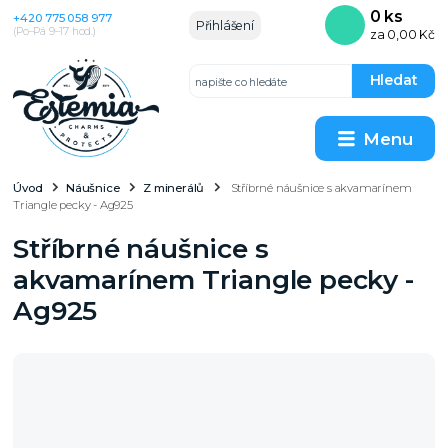
0
ks
+420 775 058 977
Přihlášení
(Po–Pá 9–17 hod.)
za
0,00 Kč
Hledat
Menu
Úvod
Náušnice
Z minerálů
Stříbrné náušnice s akvamarínem
Triangle pecky - Ag925
Stříbrné náušnice s
akvamarínem Triangle pecky -
Ag925