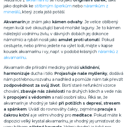
jako doplněk ke
stříbrným šperkům
nebo
náramkům z
minerálů
, který zcela jistě potěší.
Akvamarín
je znám jako
kámen odvahy
. Je velice oblíbený
nejen kvůli své okouzlující barvě mořské laguny. Je to kámen
náležející vodnímu živlu, v dávných dobách jej dokonce
námořníci a rybáři nosili jako
amulet proti utonutí
. Pokud
cestujete, nebo přímo jedete na výlet lodí, mějte v kapse
kousek akvamarínu i vy, např. v podobě krásných
náramků z
akvamarínu
.
Akvamarín dle přírodní medicíny přináší
uklidnění,
harmonizuje
ducha i tělo.
Projasňuje naše myšlenky
, dodává
nám potřebnou rozvahu a nadhled a pomůže nám tak převzít
zodpovědnost za svůj život
. Bortí staré nefunkční vzorce
chování,
zbavuje nás závislosti
na druhých lidech a vede nás
k
propojení s vědomím
a naší osobní silou. Říká se, že
akvamarín je vhodný je také
při potížích s depresí, stresem
a spánkem
. Uvádí do rovnováhy čakry, zejména
pracuje s
čakrou krční
a je velmi vhodný pro
meditace
. Pokud máte k
dispozici velký krystal akvamarínu, je vhodný jej umisťovat do
vany během
očistné koupele
. Velmi vhodný je také pro