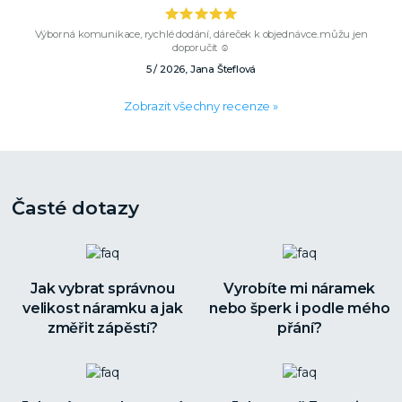
Výborná komunikace, rychlé dodání, dáreček k objednávce..můžu jen
doporučit ☺️
5 / 2026, Jana Šteflová
Zobrazit všechny recenze »
Časté dotazy
Jak vybrat správnou
Vyrobíte mi náramek
velikost náramku a jak
nebo šperk i podle mého
změřit zápěstí?
přání?