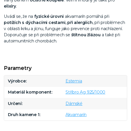
elixíry
.
Uvádí se, že na
fyzické úrovni
akvamarín pomáhá při
potížích s dýchacími cestami, při alergiích
, při problémech
v oblasti krku a jícnu, funguje jako prevence proti nachlazení.
Doporučuje se při problémech se
štítnou žlázou
a také při
autoimunitních chorobách.
Parametry
Výrobce
Estemia
Materiál komponent
Stříbro Ag 925/1000
Určení
Dámské
Druh kamene 1
Akvamarín