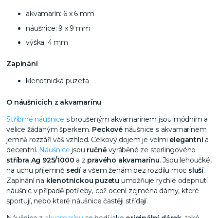
akvamarín: 6 x 6 mm
náušnice: 9 x 9 mm
výška: 4 mm
Zapínání
klenotnická puzeta
O náušnicích z akvamarínu
Stříbrné náušnice
s broušeným akvamarínem jsou módním a
velice žádaným šperkem.
Peckové
náušnice s akvamarínem
jemně rozzáří váš vzhled. Celkový dojem je velmi
elegantní
a
decentní.
Náušnice
jsou
ručně
vyráběné ze sterlingového
stříbra Ag 925/1000
a z
pravého akvamarínu
. Jsou lehoučké,
na uchu příjemně
sedí
a všem ženám bez rozdílu moc
sluší
.
Zapínání na
klenotnickou puzetu
umožňuje rychlé odepnutí
náušnic v případě potřeby, což ocení zejména dámy, které
sportují, nebo které náušnice častěji střídají.
Náušnice z
akvamarínu
se hodí jako
originální dárek,
také