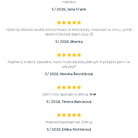
nabídce.
5 / 2026, Jana Frank
Výborný obchod, skvělá komunikace, krásné dárky, možnost na míru, rychlé
dodání.Obchod doporučuji 😊
5 / 2026, Blanka
Nádhera, krásně zabalené, navíc malé dárečky,děkuji!!! A přispěla jsem na
velryby!!!
5 / 2026, Monika Řezníčková
Jsem moc spokojena, děkuji 🍀❤️
5 / 2026, Tereza Balcarová
Naprostá spokojenost. Děkuji
5 / 2026, Eliška Richterová