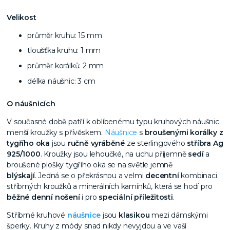
Velikost
průměr kruhu: 15 mm
tloušťka kruhu: 1 mm
průměr korálků: 2 mm
délka náušnic: 3 cm
O náušnicích
V současné době patří k oblíbenému typu kruhových náušnic
menší kroužky s přívěskem.
Náušnice
s
broušenými korálky z
tygřího oka
jsou
ručně vyráběné
ze sterlingového
stříbra Ag
925/1000
. Kroužky jsou lehoučké, na uchu příjemně
sedí
a
broušené plošky tygřího oka se na světle jemně
blýskají
. Jedná se o překrásnou a velmi
decentní
kombinaci
stříbrných kroužků a minerálních kamínků, která se hodí pro
běžné
denní
nošení
i pro
speciální
příležitosti
.
Stříbrné kruhové
náušnice
jsou
klasikou
mezi dámskými
šperky. Kruhy z módy snad nikdy nevyjdou a ve vaší