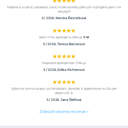
Nádhera, krásně zabalené, navíc malé dárečky,děkuji!!! A přispěla jsem na
velryby!!!
5 / 2026, Monika Řezníčková
Jsem moc spokojena, děkuji 🍀❤️
5 / 2026, Tereza Balcarová
Naprostá spokojenost. Děkuji
5 / 2026, Eliška Richterová
Výborná komunikace, rychlé dodání, dáreček k objednávce..můžu jen
doporučit ☺️
5 / 2026, Jana Šteflová
Zobrazit všechny recenze »