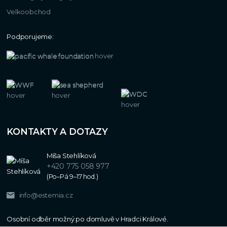
Velkoobchod
Podporujeme:
KONTAKTY A DOTAZY
Míša Stehlíková
+420 775 058 977
(Po–Pá 9–17 hod.)
info@estemia.cz