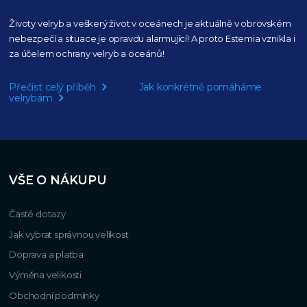
Životy velryb a veškerý život v oceánech je aktuálně
v obrovském
nebezpečí a situace je opravdu alarmující!
A proto Estemia vznikla i
za účelem ochrany velryb a oceánů!
Přečíst celý příběh
Jak konkrétně pomáháme
velrybám
VŠE O NÁKUPU
Časté dotazy
Jak vybrat správnou velikost
Doprava a platba
Výměna velikosti
Obchodní podmínky