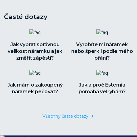
Časté dotazy
Jak vybrat správnou
Vyrobíte mi náramek
velikost náramku a jak
nebo šperk i podle mého
změřit zápěstí?
přání?
Jak mám o zakoupený
Jak a proč Estemia
náramek pečovat?
pomáhá velrybám?
Všechny časté dotazy