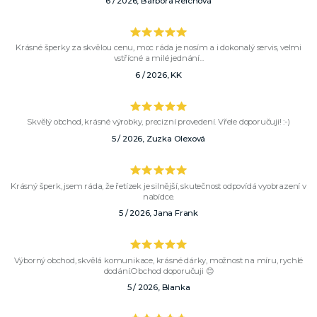
6 / 2026, Barbora Reichová
Krásné šperky za skvělou cenu, moc ráda je nosím a i dokonalý servis, velmi
vstřícné a milé jednání...
6 / 2026, KK
Skvělý obchod, krásné výrobky, precizní provedení. Vřele doporučuji! :-)
5 / 2026, Zuzka Olexová
Krásný šperk, jsem ráda, že řetízek je silnější, skutečnost odpovídá vyobrazení v
nabídce.
5 / 2026, Jana Frank
Výborný obchod, skvělá komunikace, krásné dárky, možnost na míru, rychlé
dodání.Obchod doporučuji 😊
5 / 2026, Blanka