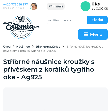
0
ks
+420 775 058 977
Přihlášení
(Po–Pá 9–17 hod.)
za
0,00 Kč
Hledat
Menu
Úvod
Náušnice
Stříbrné náušnice
Stříbrné náušnice kroužky s
přívěskem z korálků tygřího oka - Ag925
Stříbrné náušnice kroužky s
přívěskem z korálků tygřího
oka - Ag925