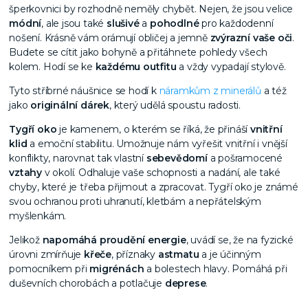
šperkovnici by rozhodně neměly chybět. Nejen, že jsou velice
módní
, ale jsou také
slušivé
a
pohodlné
pro každodenní
nošení. Krásně vám orámují obličej a jemně
zvýrazní vaše oči
.
Budete se cítit jako bohyně a přitáhnete pohledy všech
kolem. Hodí se ke
každému outfitu
a vždy vypadají stylově.
Tyto stříbrné náušnice se hodí k
náramkům z minerálů
a též
jako
originální dárek
, který udělá spoustu radosti.
Tygří oko
je kamenem, o kterém se říká, že přináší
vnitřní
klid
a emoční stabilitu. Umožnuje nám vyřešit vnitřní i vnější
konflikty, narovnat tak vlastní
sebevědomí
a pošramocené
vztahy
v okolí. Odhaluje vaše schopnosti a nadání, ale také
chyby, které je třeba přijmout a zpracovat. Tygří oko je známé
svou ochranou proti uhranutí, kletbám a nepřátelským
myšlenkám.
Jelikož
napomáhá proudění energie
, uvádí se, že na fyzické
úrovni zmírňuje
křeče
, příznaky
astmatu
a je účinným
pomocníkem při
migrénách
a bolestech hlavy. Pomáhá při
duševních chorobách a potlačuje
deprese
.