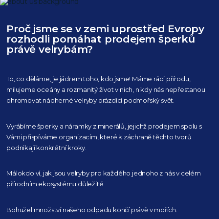
Proč jsme se v zemi uprostřed Evropy
rozhodli pomáhat prodejem šperků
právě velrybám?
To, co děláme, je jádrem toho, kdo jsme! Máme rádi přírodu,
milujeme oceány
a rozmanitý život v nich, nikdy nás nepřestanou
ohromovat nádherné velryby
brázdící podmořský svět.
Vyrábíme šperky a náramky z minerálů, jejichž prodejem spolu s
Vámi přispíváme organizacím,
které k záchraně těchto tvorů
podnikají konkrétní kroky.
Málokdo ví, jak jsou velryby pro každého
jednoho z nás v celém
přírodním
ekosystému důležité.
Bohužel množství našeho
odpadu končí právě v mořích.