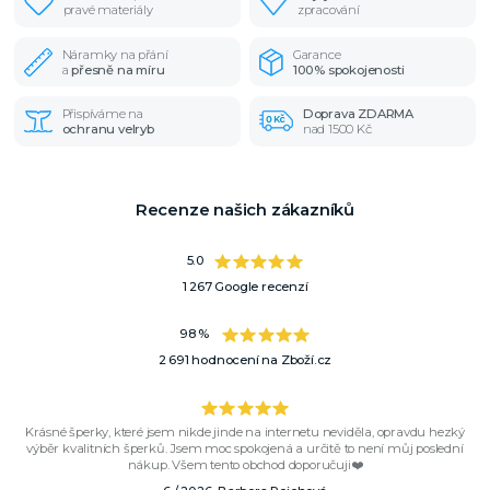
pravé materiály
zpracování
Náramky na přání
Garance
a
přesně na míru
100% spokojenosti
Přispíváme na
Doprava ZDARMA
ochranu velryb
nad 1500 Kč
Recenze našich zákazníků
5.0
1 267 Google recenzí
98 %
2 691 hodnocení na Zboží.cz
Krásné šperky, které jsem nikde jinde na internetu neviděla, opravdu hezký
výběr kvalitních šperků. Jsem moc spokojená a určitě to není můj poslední
nákup. Všem tento obchod doporučuji❤️