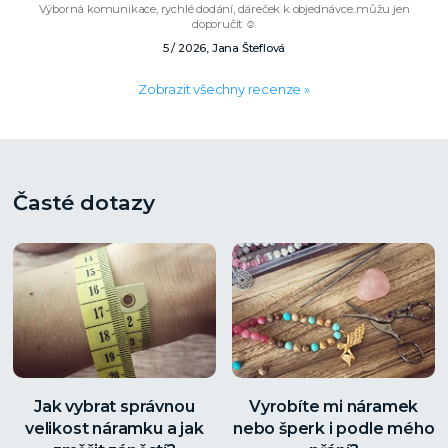
Výborná komunikace, rychlé dodání, dáreček k objednávce..můžu jen
doporučit ☺️
5 / 2026, Jana Šteflová
Zobrazit všechny recenze »
Časté dotazy
Jak vybrat správnou
Vyrobíte mi náramek
velikost náramku a jak
nebo šperk i podle mého