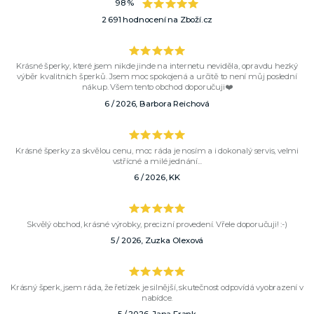
98 %
2 691 hodnocení na Zboží.cz
Krásné šperky, které jsem nikde jinde na internetu neviděla, opravdu hezký
výběr kvalitních šperků. Jsem moc spokojená a určitě to není můj poslední
nákup. Všem tento obchod doporučuji❤️
6 / 2026, Barbora Reichová
Krásné šperky za skvělou cenu, moc ráda je nosím a i dokonalý servis, velmi
vstřícné a milé jednání...
6 / 2026, KK
Skvělý obchod, krásné výrobky, precizní provedení. Vřele doporučuji! :-)
5 / 2026, Zuzka Olexová
Krásný šperk, jsem ráda, že řetízek je silnější, skutečnost odpovídá vyobrazení v
nabídce.