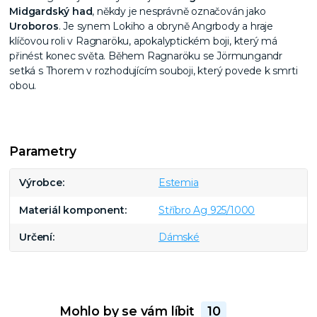
Midgardský had
, někdy je nesprávně označován jako
Uroboros
. Je synem Lokiho a obryně Angrbody a hraje
klíčovou roli v Ragnaröku, apokalyptickém boji, který má
přinést konec světa. Během Ragnaröku se Jörmungandr
setká s Thorem v rozhodujícím souboji, který povede k smrti
obou.
Parametry
Výrobce
Estemia
Materiál komponent
Stříbro Ag 925/1000
Určení
Dámské
Mohlo by se vám líbit
10