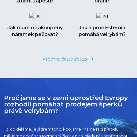
změřit zápěstí?
přání?
Jak mám o zakoupený
Jak a proč Estemia
náramek pečovat?
pomáhá velrybám?
Všechny časté dotazy
Proč jsme se v zemi uprostřed Evropy
rozhodli pomáhat prodejem šperků
právě velrybám?
To, co děláme, je jádrem toho, kdo jsme! Máme rádi přírodu,
milujeme oceány
a rozmanitý život v nich, nikdy nás nepřestanou