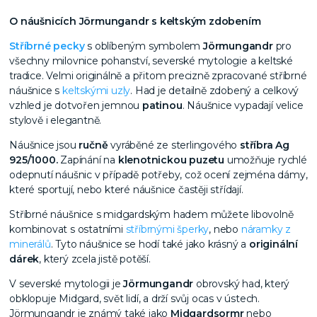
O náušnicích Jörmungandr s keltským zdobením
Stříbrné pecky
s oblíbeným symbolem
Jörmungandr
pro
všechny milovnice pohanství, severské mytologie a keltské
tradice. Velmi originálně a přitom precizně zpracované stříbrné
náušnice s
keltskými uzly
. Had je detailně zdobený a celkový
vzhled je dotvořen jemnou
patinou
. Náušnice vypadají velice
stylově i elegantně.
Náušnice jsou
ručně
vyráběné ze sterlingového
stříbra Ag
925/1000
.
Zapínání na
klenotnickou puzetu
umožňuje rychlé
odepnutí náušnic v případě potřeby, což ocení zejména dámy,
které sportují, nebo které náušnice častěji střídají.
Stříbrné náušnice s midgardským hadem můžete libovolně
kombinovat s ostatními
stříbrnými šperky
, nebo
náramky z
minerálů
. Tyto náušnice se hodí také jako krásný a
originální
dárek
, který zcela jistě potěší.
V severské mytologii je
Jörmungandr
obrovský had, který
obklopuje Midgard, svět lidí, a drží svůj ocas v ústech.
Jörmungandr je známý také jako
Midgardsormr
nebo