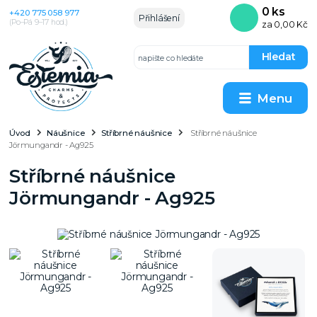
0
ks
+420 775 058 977
Přihlášení
(Po–Pá 9–17 hod.)
za
0,00 Kč
Hledat
Menu
Úvod
Náušnice
Stříbrné náušnice
Stříbrné náušnice
Jörmungandr - Ag925
Stříbrné náušnice
Jörmungandr - Ag925