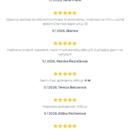
5 / 2026, Jana Frank
Výborný obchod, skvělá komunikace, krásné dárky, možnost na míru, rychlé
dodání.Obchod doporučuji 😊
5 / 2026, Blanka
Nádhera, krásně zabalené, navíc malé dárečky,děkuji!!! A přispěla jsem na
velryby!!!
5 / 2026, Monika Řezníčková
Jsem moc spokojena, děkuji 🍀❤️
5 / 2026, Tereza Balcarová
Naprostá spokojenost. Děkuji
5 / 2026, Eliška Richterová