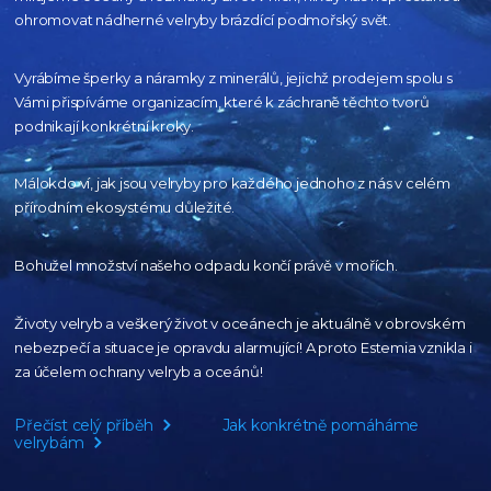
ohromovat nádherné velryby
brázdící podmořský svět.
Vyrábíme šperky a náramky z minerálů, jejichž prodejem spolu s
Vámi přispíváme organizacím,
které k záchraně těchto tvorů
podnikají konkrétní kroky.
Málokdo ví, jak jsou velryby pro každého
jednoho z nás v celém
přírodním
ekosystému důležité.
Bohužel množství našeho
odpadu končí právě v mořích.
Životy velryb a veškerý život v oceánech je aktuálně
v obrovském
nebezpečí a situace je opravdu alarmující!
A proto Estemia vznikla i
za účelem ochrany velryb a oceánů!
Přečíst celý příběh
Jak konkrétně pomáháme
velrybám