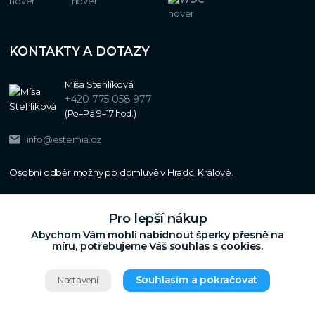
KONTAKTY A DOTAZY
Míša Stehlíková
+420 775 058 977
(Po–Pá 9–17 hod.)
info@estemia.cz
Pro lepší nákup
Abychom Vám mohli nabídnout šperky přesně na
míru, potřebujeme Váš souhlas s cookies.
Souhlasím a pokračovat
Nastavení
Copyright © 2024
Estemia.cz
,
Grafický návrh,
Všechna práva vyhrazena.
UX a SEO