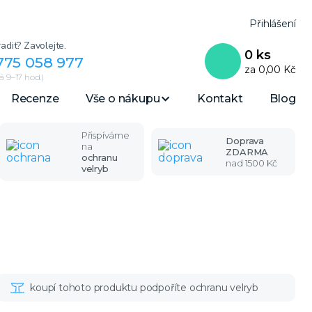
Přihlášení
adit? Zavolejte.
0
ks
775 058 977
za
0,00 Kč
 9–17 hod.)
Recenze
Vše o nákupu
Kontakt
Blog
Přispíváme
Doprava
na
ZDARMA
ochranu
nad 1500 Kč
velryb