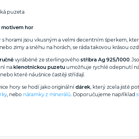
cká puzeta
s motivem hor
y
s horami jsou vkusným a velmi decentním šperkem, který
 nebo zimy a sněhu na horách, se ráda takovou krásou ozd
ručně
vyráběné ze sterlingového
stříbra Ag 925/1000
. J
ní na
klenotnickou puzetu
umožňuje rychlé odepnutí náu
 nebo které náušnice častěji střídají.
ice hory se hodí jako originální
dárek
, který zcela jistě 
rky
, nebo
náramky z minerálů
. Doporučujeme například
s