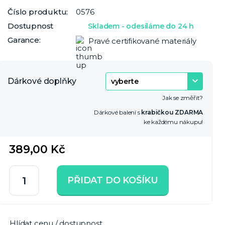
Číslo produktu:
0576
Dostupnost
Skladem - odesíláme do 24 h
Garance:
Pravé certifikované materiály
Dárkové doplňky
Jak se změřit?
Dárkové balení s
krabičkou ZDARMA
ke každému nákupu!
389,00 Kč
PŘIDAT DO KOŠÍKU
Hlídat cenu / dostupnost