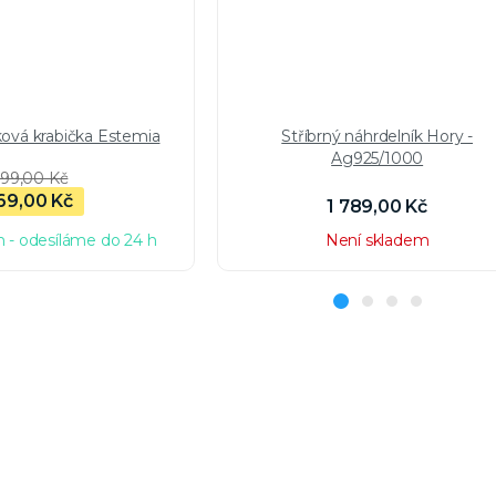
ková krabička Estemia
Stříbrný náhrdelník Hory -
Ag925/1000
99,00 Kč
69,00 Kč
1 789,00 Kč
 - odesíláme do 24 h
Není skladem