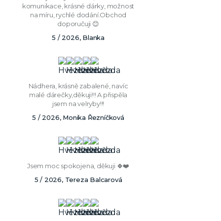
komunikace, krásné dárky, možnost
na míru, rychlé dodání.Obchod
doporučuji 😊
5 / 2026, Blanka
Nádhera, krásně zabalené, navíc
malé dárečky,děkuji!!! A přispěla
jsem na velryby!!!
5 / 2026, Monika Řezníčková
Jsem moc spokojena, děkuji 🍀❤️
5 / 2026, Tereza Balcarová