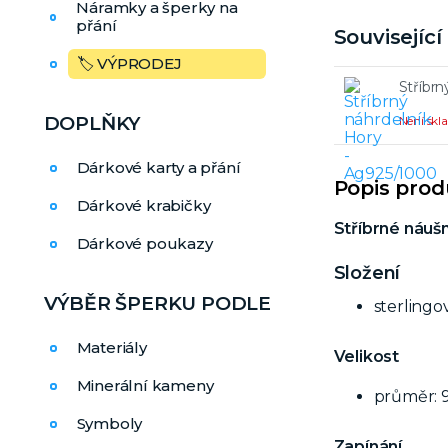
Náramky a šperky na
přání
Souvisejíc
🏷️ VÝPRODEJ
Stříbrn
DOPLŇKY
Není sk
Dárkové karty a přání
Popis pro
Dárkové krabičky
Stříbrné náušn
Dárkové poukazy
Složení
VÝBĚR ŠPERKU PODLE
sterlingo
Materiály
Velikost
Minerální kameny
průměr: 
Symboly
Zapínání