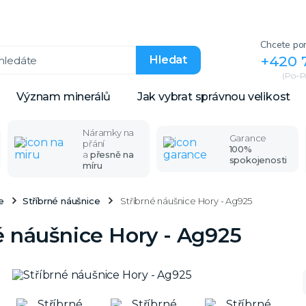
Chcete por
+420 
Hledat
(Po–Pá
Význam minerálů
Jak vybrat správnou velikost
Náramky na
Garance
přání
100%
a
přesně na
spokojenosti
míru
e
Stříbrné náušnice
Stříbrné náušnice Hory - Ag925
é náušnice Hory - Ag925