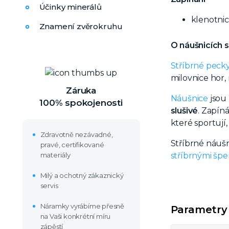
Účinky minerálů
klenotni
Znamení zvěrokruhu
O náušnicích 
Stříbrné peck
milovnice hor,
Záruka
Náušnice
jsou
100% spokojenosti
slušivé
.
Zapíná
které sportují,
Zdravotně nezávadné,
Stříbrné náušn
pravé, certifikované
materiály
stříbrnými špe
Milý a ochotný zákaznický
servis
Náramky vyrábíme přesně
Parametry
na Vaši konkrétní míru
zápěstí