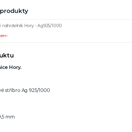
í produkty
ý náhrdelník Hory - Ag925/1000
ladem
duktu
ice Hory.
vé stříbro Ag 925/1000
9,5 mm