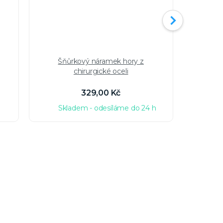
Šňůrkový náramek hory z
Stříbrný
chirurgické oceli
329,00 Kč
Skladem - odesíláme do 24 h
Sk