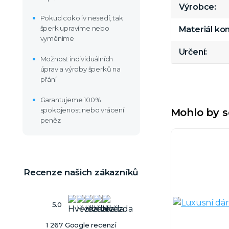
Výrobce
Pokud cokoliv nesedí, tak
šperk upravíme nebo
Materiál k
vyměníme
Určení
Možnost individuálních
úprav a výroby šperků na
přání
Garantujeme 100%
spokojenost nebo vrácení
Mohlo by s
peněz
Recenze našich zákazníků
5.0
1 267 Google recenzí