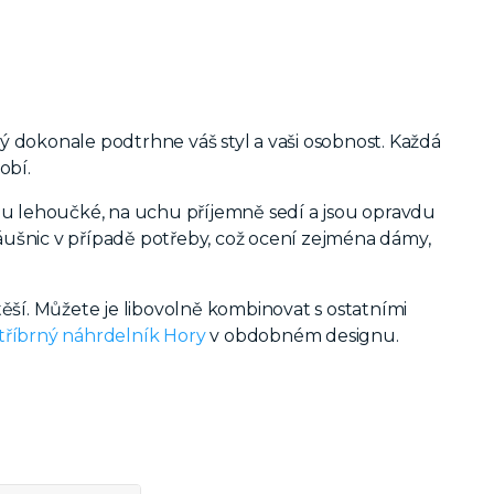
 dokonale podtrhne váš styl a vaši osobnost. Každá
obí.
sou lehoučké, na uchu příjemně sedí a jsou opravdu
šnic v případě potřeby, což ocení zejména dámy,
potěší. Můžete je libovolně kombinovat s ostatními
tříbrný náhrdelník Hory
v obdobném designu.