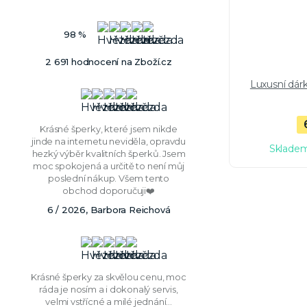
98 %
2 691 hodnocení na Zboží.cz
Luxusní dár
Krásné šperky, které jsem nikde
jinde na internetu neviděla, opravdu
Skladem
hezký výběr kvalitních šperků. Jsem
moc spokojená a určitě to není můj
poslední nákup. Všem tento
obchod doporučuji❤️
6 / 2026, Barbora Reichová
Krásné šperky za skvělou cenu, moc
ráda je nosím a i dokonalý servis,
velmi vstřícné a milé jednání...