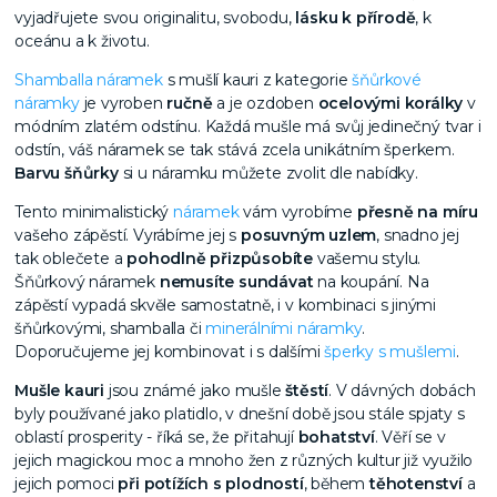
vyjadřujete svou originalitu, svobodu,
lásku k přírodě
, k
oceánu a k životu.
Shamballa náramek
s mušlí kauri z kategorie
šňůrkové
náramky
je vyroben
ručně
a je ozdoben
ocelovými korálky
v
módním zlatém odstínu. Každá mušle má svůj jedinečný tvar i
odstín, váš náramek se tak stává zcela unikátním šperkem.
Barvu šňůrky
si u náramku můžete zvolit dle nabídky.
Tento minimalistický
náramek
vám vyrobíme
přesně na míru
vašeho zápěstí. Vyrábíme jej s
posuvným uzlem
, snadno jej
tak oblečete a
pohodlně přizpůsobíte
vašemu stylu.
Šňůrkový náramek
nemusíte sundávat
na koupání. Na
zápěstí vypadá skvěle samostatně, i v kombinaci s jinými
šňůrkovými, shamballa či
minerálními náramky
.
Doporučujeme jej kombinovat i s dalšími
šperky s mušlemi
.
Mušle kauri
jsou známé jako mušle
štěstí
. V dávných dobách
byly používané jako platidlo, v dnešní době jsou stále spjaty s
oblastí prosperity - říká se, že přitahují
bohatství
. Věří se v
jejich magickou moc a mnoho žen z různých kultur již využilo
jejich pomoci
při potížích s plodností
, během
těhotenství
a