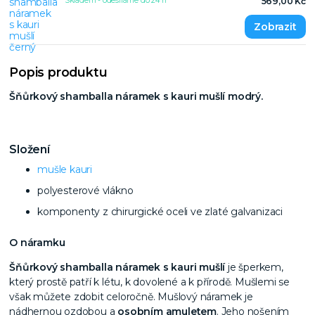
Skladem - odesíláme do 24 h
569,00 Kč
Popis produktu
Šňůrkový shamballa náramek s kauri mušlí modrý.
Složení
mušle kauri
polyesterové vlákno
komponenty z chirurgické oceli ve zlaté galvanizaci
O náramku
Šňůrkový shamballa náramek s kauri mušlí
je šperkem,
který prostě patří k létu, k dovolené a k přírodě. Mušlemi se
však můžete zdobit celoročně. Mušlový náramek je
nádhernou ozdobou a
osobním
amuletem
. Jeho nošením