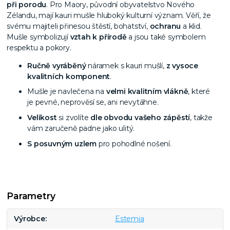
při porodu
. Pro Maory, původní obyvatelstvo Nového
Zélandu, mají kauri mušle hluboký kulturní význam. Věří, že
svému majiteli přinesou štěstí, bohatství,
ochranu
a klid.
Mušle symbolizují
vztah k přírodě
a jsou také symbolem
respektu a pokory.
Ručně vyráběný
náramek s kauri mušlí,
z vysoce
kvalitních komponent
.
Mušle je navlečena na
velmi kvalitním vlákně
, které
je pevné, neprověsí se, ani nevytáhne.
Velikost
si zvolíte
dle obvodu vašeho zápěstí
, takže
vám zaručeně padne jako ulitý.
S posuvným uzlem
pro pohodlné nošení.
Parametry
Výrobce
Estemia