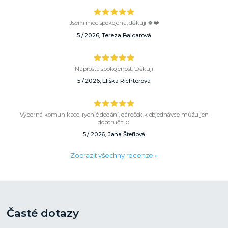
Jsem moc spokojena, děkuji 🍀❤️
5 / 2026, Tereza Balcarová
Naprostá spokojenost. Děkuji
5 / 2026, Eliška Richterová
Výborná komunikace, rychlé dodání, dáreček k objednávce..můžu jen
doporučit ☺️
5 / 2026, Jana Šteflová
Zobrazit všechny recenze »
Časté dotazy