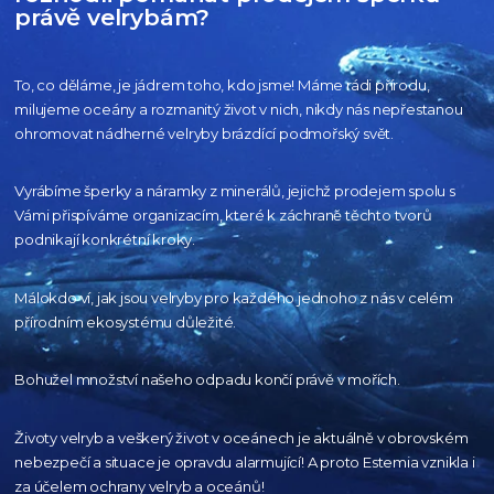
právě velrybám?
To, co děláme, je jádrem toho, kdo jsme! Máme rádi přírodu,
milujeme oceány
a rozmanitý život v nich, nikdy nás nepřestanou
ohromovat nádherné velryby
brázdící podmořský svět.
Vyrábíme šperky a náramky z minerálů, jejichž prodejem spolu s
Vámi přispíváme organizacím,
které k záchraně těchto tvorů
podnikají konkrétní kroky.
Málokdo ví, jak jsou velryby pro každého
jednoho z nás v celém
přírodním
ekosystému důležité.
Bohužel množství našeho
odpadu končí právě v mořích.
Životy velryb a veškerý život v oceánech je aktuálně
v obrovském
nebezpečí a situace je opravdu alarmující!
A proto Estemia vznikla i
za účelem ochrany velryb a oceánů!