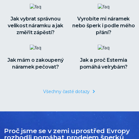
Jak vybrat správnou
Vyrobíte mi náramek
velikost náramku a jak
nebo šperk i podle mého
změřit zápěstí?
přání?
Jak mám o zakoupený
Jak a proč Estemia
náramek pečovat?
pomáhá velrybám?
Všechny časté dotazy
Proč jsme se v zemi uprostřed Evropy
rozhodli pomáhat prodejem šperků