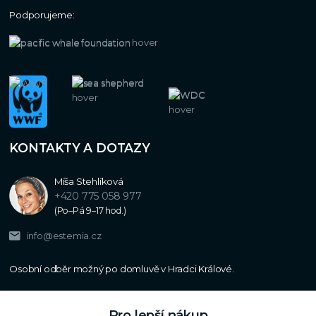
Podporujeme:
KONTAKTY A DOTAZY
Míša Stehlíková
+420 775 058 977
(Po–Pá 9–17 hod.)
info@estemia.cz
Pro lepší nákup