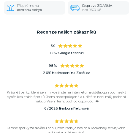
Přispíváme na
Doprava ZDARMA
ochranu velryb
nad 1500 Kč
Recenze našich zákazníků
5.0
1 267 Google recenzí
98 %
2 691 hodnocení na Zboží.cz
Krásné šperky, které jsem nikde jinde na internetu neviděla, opravdu hezký
výběr kvalitních šperků. Jsem moc spokojená a určitě to není můj poslední
nákup. Všem tento obchod doporučuji❤️
6 / 2026, Barbora Reichová
Krásné šperky za skvělou cenu, moc ráda je nosím a i dokonalý servis, velmi
vstřícné a milé jednání...