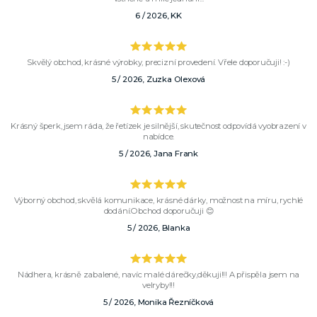
6 / 2026, KK
Skvělý obchod, krásné výrobky, precizní provedení. Vřele doporučuji! :-)
5 / 2026, Zuzka Olexová
Krásný šperk, jsem ráda, že řetízek je silnější, skutečnost odpovídá vyobrazení v
nabídce.
5 / 2026, Jana Frank
Výborný obchod, skvělá komunikace, krásné dárky, možnost na míru, rychlé
dodání.Obchod doporučuji 😊
5 / 2026, Blanka
Nádhera, krásně zabalené, navíc malé dárečky,děkuji!!! A přispěla jsem na
velryby!!!
5 / 2026, Monika Řezníčková