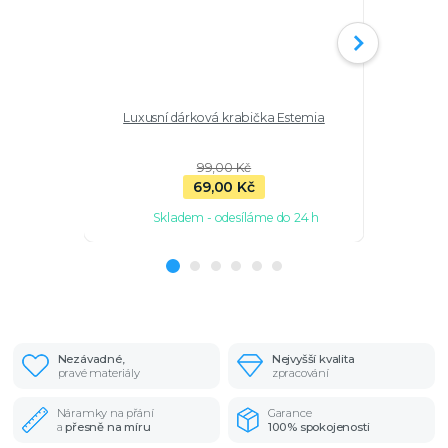
Luxusní dárková krabička Estemia
Kauri 
99,00 Kč
69,00 Kč
Skladem - odesíláme do 24 h
Sk
Nezávadné,
Nejvyšší kvalita
pravé materiály
zpracování
Náramky na přání
Garance
a
přesně na míru
100% spokojenosti