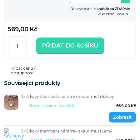
Dárkové balení s
krabičkou ZDARMA
ke každému nákupu!
569,00 Kč
PŘIDAT DO KOŠÍKU
Hlídat cenu /
dostupnost
Související produkty
Šňůrkový shamballa náramek s kauri mušlí fialový
Skladem - odesíláme do 24 h
569,00 Kč
Šňůrkový shamballa náramek s kauri mušlí černý