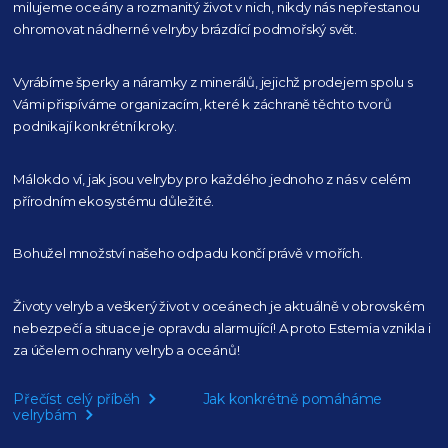
milujeme oceány
a rozmanitý život v nich, nikdy nás nepřestanou
ohromovat nádherné velryby
brázdící podmořský svět.
Vyrábíme šperky a náramky z minerálů, jejichž prodejem spolu s
Vámi přispíváme organizacím,
které k záchraně těchto tvorů
podnikají konkrétní kroky.
Málokdo ví, jak jsou velryby pro každého
jednoho z nás v celém
přírodním
ekosystému důležité.
Bohužel množství našeho
odpadu končí právě v mořích.
Životy velryb a veškerý život v oceánech je aktuálně
v obrovském
nebezpečí a situace je opravdu alarmující!
A proto Estemia vznikla i
za účelem ochrany velryb a oceánů!
Přečíst celý příběh
Jak konkrétně pomáháme
velrybám