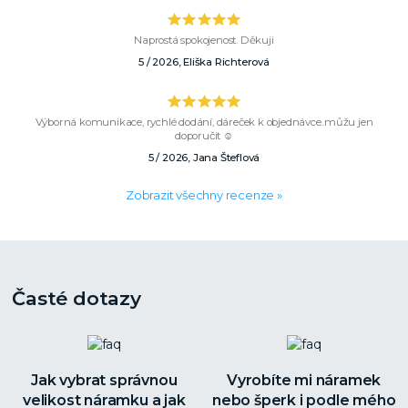
Naprostá spokojenost. Děkuji
5 / 2026, Eliška Richterová
Výborná komunikace, rychlé dodání, dáreček k objednávce..můžu jen
doporučit ☺️
5 / 2026, Jana Šteflová
Zobrazit všechny recenze »
Časté dotazy
Jak vybrat správnou
Vyrobíte mi náramek
velikost náramku a jak
nebo šperk i podle mého