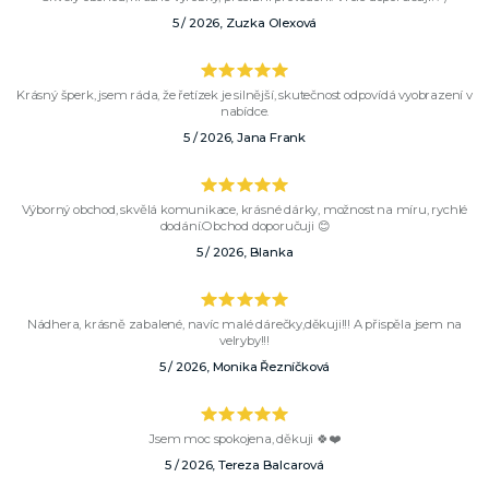
5 / 2026, Zuzka Olexová
Krásný šperk, jsem ráda, že řetízek je silnější, skutečnost odpovídá vyobrazení v
nabídce.
5 / 2026, Jana Frank
Výborný obchod, skvělá komunikace, krásné dárky, možnost na míru, rychlé
dodání.Obchod doporučuji 😊
5 / 2026, Blanka
Nádhera, krásně zabalené, navíc malé dárečky,děkuji!!! A přispěla jsem na
velryby!!!
5 / 2026, Monika Řezníčková
Jsem moc spokojena, děkuji 🍀❤️
5 / 2026, Tereza Balcarová