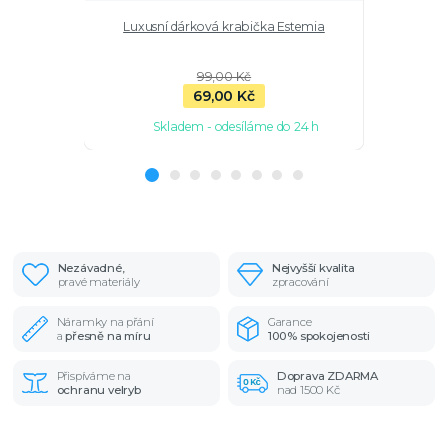
Luxusní dárková krabička Estemia
Macramé 
99,00 Kč
69,00 Kč
Skladem - odesíláme do 24 h
Sk
Nezávadné,
Nejvyšší kvalita
pravé materiály
zpracování
Náramky na přání
Garance
a
přesně na míru
100% spokojenosti
Přispíváme na
Doprava ZDARMA
ochranu velryb
nad 1500 Kč