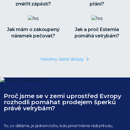
změřit zápěstí?
přání?
Jak mám o zakoupený
Jak a proč Estemia
náramek pečovat?
pomáhá velrybám?
Všechny časté dotazy
Proč jsme se v zemi uprostřed Evropy
rozhodli pomáhat prodejem šperků
právě velrybám?
To, co děláme, je jádrem toho, kdo jsme! Máme rádi přírodu,