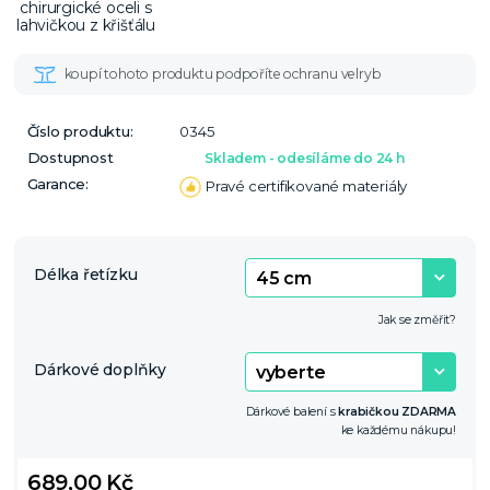
Číslo produktu:
0345
Dostupnost
Skladem - odesíláme do 24 h
Garance:
Pravé certifikované materiály
Délka řetízku
Jak se změřit?
Dárkové doplňky
Dárkové balení s
krabičkou ZDARMA
ke každému nákupu!
689,00 Kč