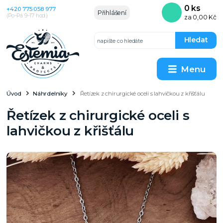
0
ks
+420 775 058 977
Přihlášení
(Po–Pá 9–17 hod.)
za
0,00 Kč
Hledat
Menu
Úvod
Náhrdelníky
Řetízek z chirurgické oceli s lahvičkou z křišťálu
Řetízek z chirurgické oceli s
lahvičkou z křišťálu