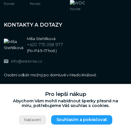
KONTAKTY A DOTAZY
Míša Stehlíková
+420 775 058 977
(Po–Pá 9–17 hod.)
info@estemia.cz
Pro lepší nákup
Abychom Vám mohli nabídnout šperky přesně na
míru, potřebujeme Váš souhlas s cookies.
Souhlasím a pokračovat
Nastavení
Copyright © 2024
Estemia.cz
,
Grafický návrh,