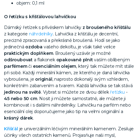
objem: 0,1 ml
O řetízku s křišťálovou lahvičkou
Dámský řetízek s přívěskem lahvičky
z broušeného křišťálu
z kategorie
náhrdelníky
. Lahvička z křišťálu je decentní,
precizně zpracovaná a překrásně broušená. Hodí se jako
jedinečná
ozdoba
vašeho dekoltu, je však také velice
praktickým doplňkem
. Broušený uzávěr je možné
odšroubovat
a flakonek
opakovaně plnit
vaším oblíbeným
parfémem
či
esenciálním olejem
, který tak můžete mít stále
při sobě. Každý minerální kámen, ze kterého je daná lahvička
vybroušena, je
originál
, naprosto dokonalý svým vzhledem,
konkrétním zabarvením a tvarem. Každá lahvička se tak stává
jedinou na světě
. Vybrat si můžete ze dvou délek
řetízku
-
45 nebo 50 cm
. Nosit ji můžete samostatně, ale můžete ji
kombinovat i s dalšími náhrdelníky. Lahvičku na parfém nebo
esenciální olej doporučujeme jako tip na velmi originální a
krásný dárek
.
Křišťál
je univerzálním léčivým minerálním kamenem. Zesiluje
účinky všech ostatních kamenů. Projasňuje naši mysl,