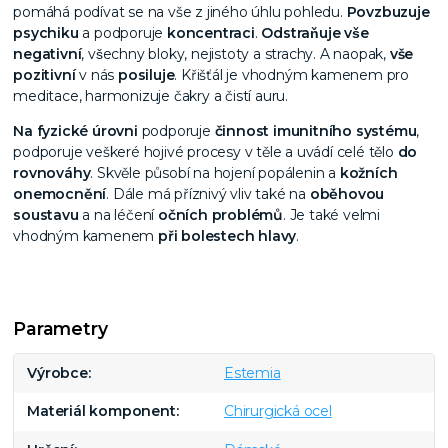
pomáhá podívat se na vše z jiného úhlu pohledu.
Povzbuzuje
psychiku
a podporuje
koncentraci
.
Odstraňuje vše
negativní
, všechny bloky, nejistoty a strachy. A naopak,
vše
pozitivní
v nás
posiluje
. Křišťál je vhodným kamenem pro
meditace, harmonizuje čakry a čistí auru.
Na fyzické úrovni
podporuje
činnost imunitního systému
,
podporuje veškeré hojivé procesy v těle a uvádí celé tělo
do
rovnováhy
. Skvěle působí na hojení popálenin a
kožních
onemocnění
. Dále má příznivý vliv také na
oběhovou
soustavu
a na léčení
očních problémů
. Je také velmi
vhodným kamenem
při bolestech hlavy
.
Parametry
Výrobce
Estemia
Materiál komponent
Chirurgická ocel