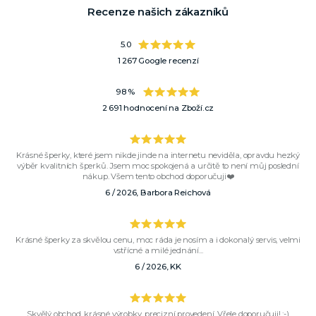
Recenze našich zákazníků
5.0
1 267 Google recenzí
98 %
2 691 hodnocení na Zboží.cz
Krásné šperky, které jsem nikde jinde na internetu neviděla, opravdu hezký
výběr kvalitních šperků. Jsem moc spokojená a určitě to není můj poslední
nákup. Všem tento obchod doporučuji❤️
6 / 2026, Barbora Reichová
Krásné šperky za skvělou cenu, moc ráda je nosím a i dokonalý servis, velmi
vstřícné a milé jednání...
6 / 2026, KK
Skvělý obchod, krásné výrobky, precizní provedení. Vřele doporučuji! :-)