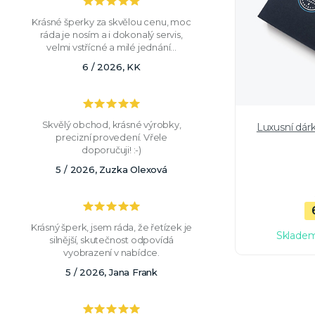
Krásné šperky za skvělou cenu, moc
ráda je nosím a i dokonalý servis,
velmi vstřícné a milé jednání...
6 / 2026, KK
Skvělý obchod, krásné výrobky,
Luxusní dár
precizní provedení. Vřele
doporučuji! :-)
5 / 2026, Zuzka Olexová
Krásný šperk, jsem ráda, že řetízek je
Skladem
silnější, skutečnost odpovídá
vyobrazení v nabídce.
5 / 2026, Jana Frank