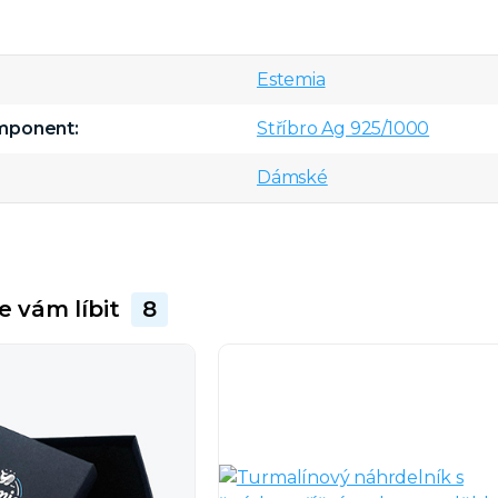
Estemia
omponent
Stříbro Ag 925/1000
Dámské
e vám líbit
8