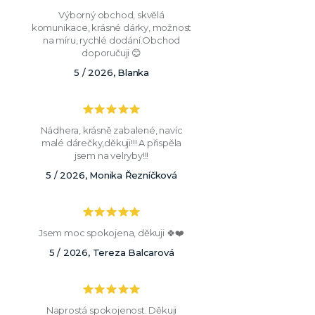
Výborný obchod, skvělá
komunikace, krásné dárky, možnost
na míru, rychlé dodání.Obchod
doporučuji 😊
5 / 2026, Blanka
Nádhera, krásně zabalené, navíc
malé dárečky,děkuji!!! A přispěla
jsem na velryby!!!
5 / 2026, Monika Řezníčková
Jsem moc spokojena, děkuji 🍀❤️
5 / 2026, Tereza Balcarová
Naprostá spokojenost. Děkuji