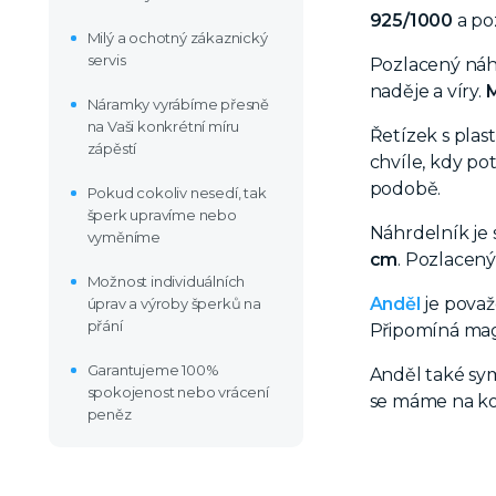
925/1000
a po
Milý a ochotný zákaznický
servis
Pozlacený náhr
naděje a víry.
M
Náramky vyrábíme přesně
na Vaši konkrétní míru
Řetízek s pla
zápěstí
chvíle, kdy po
podobě.
Pokud cokoliv nesedí, tak
šperk upravíme nebo
Náhrdelník je
vyměníme
cm
. Pozlacený
Možnost individuálních
Anděl
je považ
úprav a výroby šperků na
přání
Připomíná magi
Garantujeme 100%
Anděl také sy
spokojenost nebo vrácení
se máme na ko
peněz