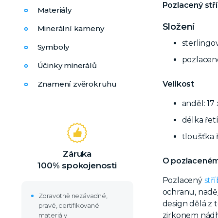
Pozlacený stř
Materiály
Složení
Minerální kameny
sterlingo
Symboly
pozlacen
Účinky minerálů
Velikost
Znamení zvěrokruhu
anděl: 17
délka řet
tloušťka 
Záruka
O pozlaceném 
100% spokojenosti
Pozlacený
stř
ochranu, naděj
Zdravotně nezávadné,
design dělá z 
pravé, certifikované
zirkonem nádhe
materiály