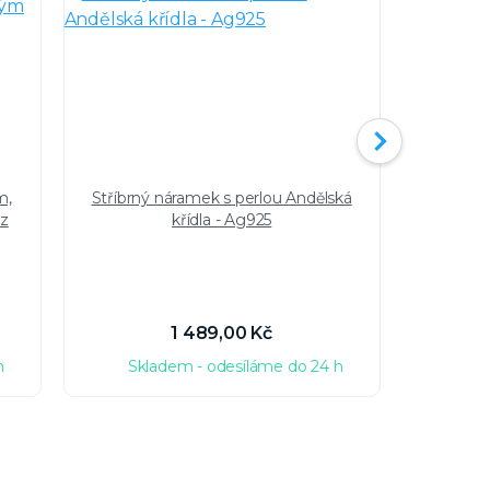
m,
Stříbrný náramek s perlou Andělská
Náram
 z
křídla - Ag925
Swarov
1 489,00 Kč
h
Skladem - odesíláme do 24 h
Sk