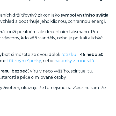
ních drží třpytivý zirkon jako
symbol vnitřního světla
,
zhled a podtrhuje jeho klidnou, ochrannou energii.
rá touží po silném, ale decentním talismanu. Pro
všechny, kdo věří v anděly, nebo je potkali v lidské
ybrat si můžete ze dvou délek
řetízku
-
45 nebo 50
ími
stříbrnými šperky
, nebo
náramky z minerálů
.
ranu, bezpečí
, víru v něco vyššího, spiritualitu.
starosti a péče o milované osoby.
ty životem, ukazuje, že tu nejsme na všechno sami, že