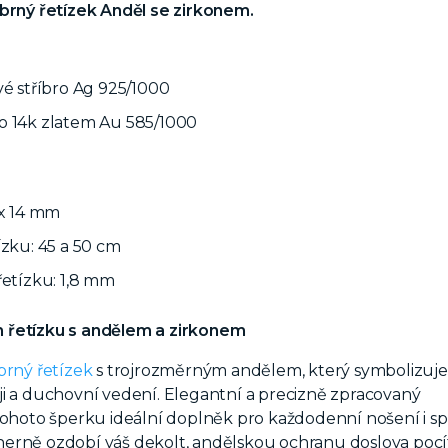
íbrný řetízek Anděl se zirkonem.
vé stříbro Ag 925/1000
o 14k zlatem Au 585/1000
 x 14 mm
ízku: 45 a 50 cm
řetízku: 1,8 mm
řetízku s andělem a zirkonem
íbrný řetízek
s trojrozměrným andělem, který symbolizuje
i a duchovní vedení. Elegantní a precizně zpracovaný
tohoto šperku ideální doplněk pro každodenní nošení i spec
rně ozdobí váš dekolt, andělskou ochranu doslova pocít