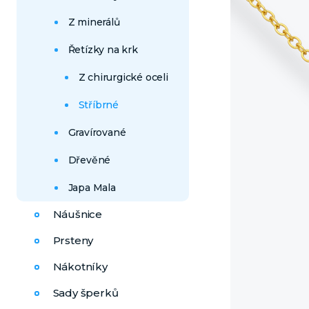
Z minerálů
Řetízky na krk
Z chirurgické oceli
Stříbrné
Gravírované
Dřevěné
Japa Mala
Náušnice
Prsteny
Nákotníky
Sady šperků