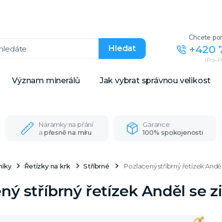
Chcete por
+420 
Hledat
(Po–Pá
Význam minerálů
Jak vybrat správnou velikost
Náramky na přání
Garance
a
přesně na míru
100% spokojenosti
níky
Řetízky na krk
Stříbrné
Pozlacený stříbrný řetízek Andě
ný stříbrný řetízek Anděl se 