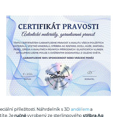
iální příležitosti. Náhrdelník s 3D
andělem
a
íte. J
e
ručně
vyrobený ze sterlingového
stříbra Ag