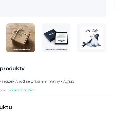
í produkty
ný řetízek Anděl se zirkonem matný - Ag925
dem - odesíláme do 24 h
duktu