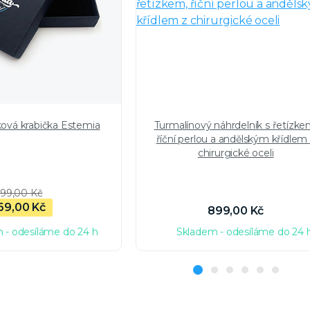
ková krabička Estemia
Turmalínový náhrdelník s řetízke
říční perlou a andělským křídlem
chirurgické oceli
99,00 Kč
69,00 Kč
899,00 Kč
 - odesíláme do 24 h
Skladem - odesíláme do 24 