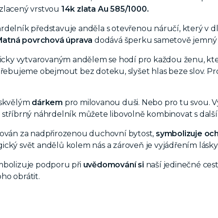
zlacený vrstvou
14k zlata Au 585/1000.
delník představuje anděla s otevřenou náručí, který v dla
atná povrchová úprava
dodává šperku sametově jemný v
sticky vytvarovaným andělem se h
odí pro každou ženu, kte
třebujeme obejmout bez doteku, slyšet hlas beze slov. Pro 
 skvělým
dárkem
pro milovanou duši. Nebo pro tu svou.
V
 s
tříbrný náhrdelník můžete libovolně kombinovat s dalš
ován za nadpřirozenou duchovní bytost,
symbolizuje och
cký svět andělů kolem nás a zároveň je vyjádřením lásky, 
mbolizuje podporu při
uvědomování si
naší jedinečné ces
ho obrátit.