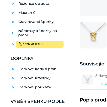
Růžence do auta
Macramé
Gravírované šperky
Náramky a šperky na
přání
🏷️ VÝPRODEJ
DOPLŇKY
Souvisejíc
Dárkové karty a přání
Stříbr
Dárkové krabičky
Skla
Dárkové poukazy
Popis pro
VÝBĚR ŠPERKU PODLE