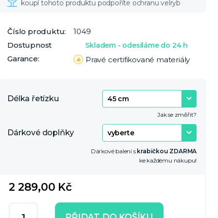
Číslo produktu:
1049
Dostupnost
Skladem - odesíláme do 24 h
Garance:
Pravé certifikované materiály
Délka řetízku
Jak se změřit?
Dárkové doplňky
Dárkové balení s
krabičkou ZDARMA
ke každému nákupu!
2 289,00 Kč
PŘIDAT DO KOŠÍKU