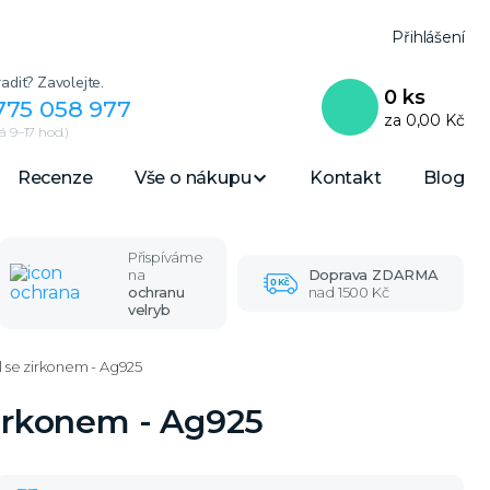
Přihlášení
adit? Zavolejte.
0
ks
775 058 977
za
0,00 Kč
 9–17 hod.)
Recenze
Vše o nákupu
Kontakt
Blog
Přispíváme
na
Doprava ZDARMA
ochranu
nad 1500 Kč
velryb
l se zirkonem - Ag925
zirkonem - Ag925