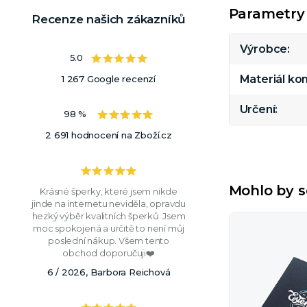
Parametry
Recenze našich zákazníků
Výrobce
5.0
Materiál k
1 267 Google recenzí
Určení
98 %
2 691 hodnocení na Zboží.cz
Mohlo by s
Krásné šperky, které jsem nikde
jinde na internetu neviděla, opravdu
hezký výběr kvalitních šperků. Jsem
moc spokojená a určitě to není můj
poslední nákup. Všem tento
obchod doporučuji❤️
6 / 2026, Barbora Reichová