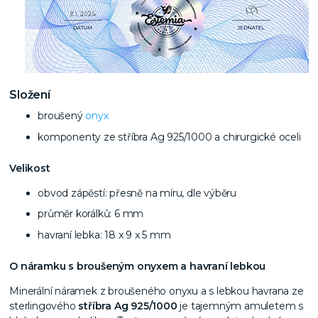
Složení
broušený
onyx
komponenty ze stříbra Ag 925/1000 a chirurgické oceli
Velikost
obvod zápěstí: přesně na míru, dle výběru
průměr korálků: 6 mm
havraní lebka: 18 x 9 x 5 mm
O náramku s broušeným onyxem a havraní lebkou
Minerální náramek z broušeného onyxu a s lebkou havrana ze
sterlingového
stříbra Ag 925/1000
je tajemným amuletem s