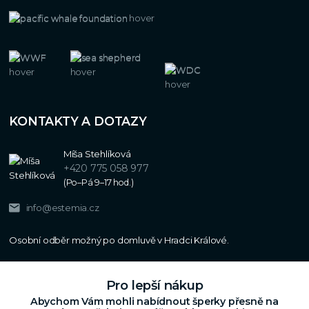
KONTAKTY A DOTAZY
Míša Stehlíková
+420 775 058 977
(Po–Pá 9–17 hod.)
info@estemia.cz
Pro lepší nákup
Abychom Vám mohli nabídnout šperky přesně na