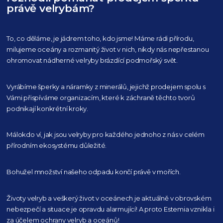
právě velrybám?
To, co děláme, je jádrem toho, kdo jsme! Máme rádi přírodu,
milujeme oceány
a rozmanitý život v nich, nikdy nás nepřestanou
ohromovat nádherné velryby
brázdící podmořský svět.
Vyrábíme šperky a náramky z minerálů, jejichž prodejem spolu s
Vámi přispíváme organizacím,
které k záchraně těchto tvorů
podnikají konkrétní kroky.
Málokdo ví, jak jsou velryby pro každého
jednoho z nás v celém
přírodním
ekosystému důležité.
Bohužel množství našeho
odpadu končí právě v mořích.
Životy velryb a veškerý život v oceánech je aktuálně
v obrovském
nebezpečí a situace je opravdu alarmující!
A proto Estemia vznikla i
za účelem ochrany velryb a oceánů!