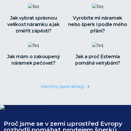
Jak vybrat správnou
Vyrobíte mi náramek
velikost náramku a jak
nebo šperk i podle mého
změřit zápěstí?
přání?
Jak mám o zakoupený
Jak a proč Estemia
náramek pečovat?
pomáhá velrybám?
Všechny časté dotazy
Proč jsme se v zemi uprostřed Evropy
rozhodli pomáhat prodejem šperků