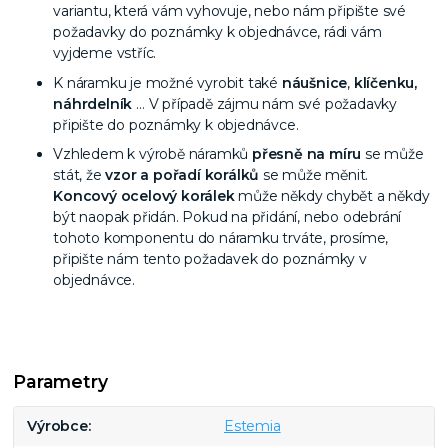
variantu, která vám vyhovuje, nebo nám připište své
požadavky do poznámky k objednávce, rádi vám
vyjdeme vstříc.
K náramku je možné vyrobit také
náušnice
,
klíčenku,
náhrdelník
… V případě zájmu nám své požadavky
připište do poznámky k objednávce.
Vzhledem k výrobě náramků
přesně na míru
se může
stát, že
vzor a pořadí korálků
se může měnit.
Koncový ocelový korálek
může někdy chybět a někdy
být naopak přidán. Pokud na přidání, nebo odebrání
tohoto komponentu do náramku trváte, prosíme,
připište nám tento požadavek do poznámky v
objednávce.
Parametry
Výrobce
Estemia