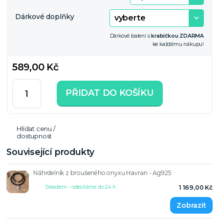
Dárkové doplňky
Dárkové balení s
krabičkou ZDARMA
ke každému nákupu!
589,00 Kč
PŘIDAT DO KOŠÍKU
Hlídat cenu /
dostupnost
Související produkty
Náhrdelník z broušeného onyxu Havran - Ag925
Skladem - odesíláme do 24 h
1 169,00 Kč