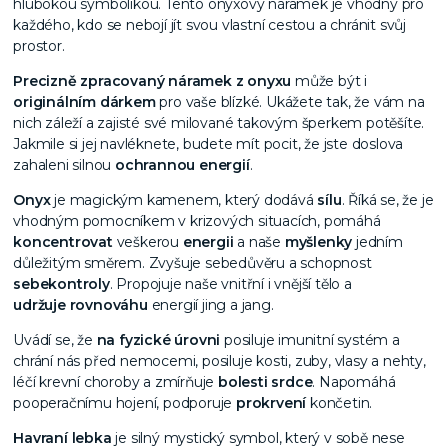
hlubokou symbolikou. Tento onyxový náramek je vhodný pro
každého, kdo se nebojí jít svou vlastní cestou a chránit svůj
prostor.
Precizně zpracovaný náramek z onyxu
může být i
originálním dárkem
pro vaše blízké. Ukážete tak, že vám na
nich záleží a zajisté své milované takovým šperkem potěšíte.
Jakmile si jej navléknete, budete mít pocit, že jste doslova
zahaleni silnou
ochrannou
energií
.
Onyx
je magickým kamenem, který dodává
sílu
. Říká se, že je
vhodným pomocníkem v krizových situacích, pomáhá
koncentrovat
veškerou
energii
a naše
myšlenky
jedním
důležitým směrem. Zvyšuje sebedůvěru a schopnost
sebekontroly
. Propojuje naše vnitřní i vnější tělo a
udržuje
rovnováhu
energií jing a jang.
Uvádí se, že
na fyzické úrovni
posiluje imunitní systém a
chrání nás před nemocemi, posiluje kosti, zuby, vlasy a nehty,
léčí krevní choroby a zmírňuje
bolesti srdce
. Napomáhá
pooperačnímu hojení, podporuje
prokrvení
končetin.
Havraní lebka
je silný mystický symbol, který v sobě nese