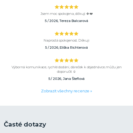
Jsem moc spokojena, děkuji 🍀❤️
5 / 2026, Tereza Balcarová
Naprostá spokojenost. Děkuji
5 / 2026, Eliška Richterová
Výborná komunikace, rychlé dodání, dáreček k objednávce..můžu jen
doporučit ☺️
5 / 2026, Jana Šteflová
Zobrazit všechny recenze »
Časté dotazy