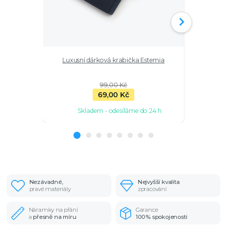
Luxusní dárková krabička Estemia
Náhrdelník
99,00 Kč
69,00 Kč
Skladem - odesíláme do 24 h
Sk
Nezávadné,
Nejvyšší kvalita
pravé materiály
zpracování
Náramky na přání
Garance
a
přesně na míru
100% spokojenosti