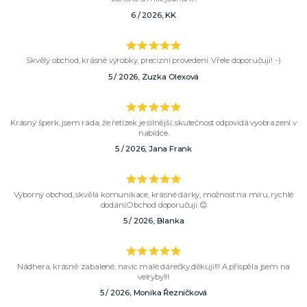
6 / 2026, KK
Skvělý obchod, krásné výrobky, precizní provedení. Vřele doporučuji! :-)
5 / 2026, Zuzka Olexová
Krásný šperk, jsem ráda, že řetízek je silnější, skutečnost odpovídá vyobrazení v
nabídce.
5 / 2026, Jana Frank
Výborný obchod, skvělá komunikace, krásné dárky, možnost na míru, rychlé
dodání.Obchod doporučuji 😊
5 / 2026, Blanka
Nádhera, krásně zabalené, navíc malé dárečky,děkuji!!! A přispěla jsem na
velryby!!!
5 / 2026, Monika Řezníčková