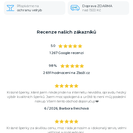
Přispíváme na
Doprava ZDARMA
ochranu velryb
nad 1500 Kč
Recenze našich zákazníků
5.0
1 267 Google recenzí
98 %
2 691 hodnocení na Zboží.cz
Krásné šperky, které jsem nikde jinde na internetu neviděla, opravdu hezký
výběr kvalitních šperků. Jsem moc spokojená a určitě to není můj poslední
nákup. Všem tento obchod doporučuji❤️
6 / 2026, Barbora Reichová
Krásné šperky za skvělou cenu, moc ráda je nosím a i dokonalý servis, velmi
vstřícné a milé jednání...