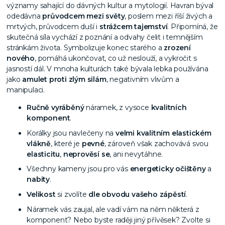
významy sahající do dávných kultur a mytologií. Havran býval
odedávna
průvodcem
mezi světy
, poslem mezi říší živých a
mrtvých, průvodcem duší i
strážcem tajemství
. Připomíná, že
skutečná síla vychází z poznání a odvahy čelit i temnějším
stránkám života. Symbolizuje konec starého a
zrození
nového
, pomáhá ukončovat, co už neslouží, a vykročit s
jasností dál. V mnoha kulturách také bývala lebka používána
jako
amulet proti zlým silám
, negativním vlivům a
manipulaci.
Ručně vyráběný
náramek, z vysoce
kvalitních
komponent
.
Korálky jsou navlečeny na
velmi kvalitním elastickém
vlákně
, které je
pevné
, zároveň však zachovává svou
elasticitu
,
neprověsí se
, ani nevytáhne.
Všechny kameny jsou pro vás
energeticky očištěny
a
nabity
.
Velikost
si zvolíte
dle obvodu vašeho zápěstí
.
Náramek vás zaujal, ale vadí vám na něm některá z
komponent? Nebo byste raději jiný přívěsek? Zvolte si