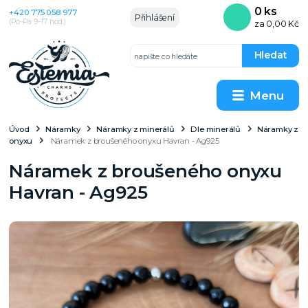
0
ks
+420 775 058 977
Přihlášení
(Po–Pá 9–17 hod.)
za
0,00 Kč
Hledat
Menu
Úvod
Náramky
Náramky z minerálů
Dle minerálů
Náramky z
onyxu
Náramek z broušeného onyxu Havran - Ag925
Náramek z broušeného onyxu
Havran - Ag925