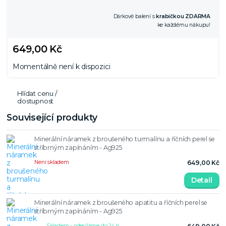
Dárkové balení s
krabičkou ZDARMA
ke každému nákupu!
649,00 Kč
Momentálně není k dispozici
Hlídat cenu /
dostupnost
Související produkty
Minerální náramek z broušeného turmalínu a říčních perel se
stříbrným zapínáním - Ag925
Není skladem
649,00 Kč
Detail
Minerální náramek z broušeného apatitu a říčních perel se
stříbrným zapínáním - Ag925
Skladem - odesíláme do 24 h