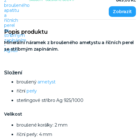
649,00 Kč
Popis produktu
Minerální náramek z broušeného ametystu a říčních perel
se stříbrným zapínáním.
Složení
broušený
ametyst
říční
perly
sterlingové stříbro Ag 925/1000
Velikost
broušené korálky: 2 mm
říční perly: 4 mm