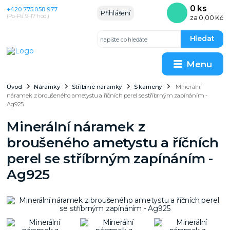
0
ks
+420 775 058 977
Přihlášení
(Po–Pá 9–17 hod.)
za
0,00 Kč
Hledat
Menu
Úvod
Náramky
Stříbrné náramky
S kameny
Minerální
náramek z broušeného ametystu a říčních perel se stříbrným zapínáním -
Ag925
Minerální náramek z
broušeného ametystu a říčních
perel se stříbrným zapínáním -
Ag925