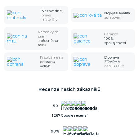
Nezávadné,
Nejvyšší kvalita
pravé
zpracování
materiály
Náramky na
Garance
přání
100%
a
přesně na
spokojenosti
míru
Přispíváme na
Doprava
ochranu
ZDARMA
velryb
nad 1500 Kč
Recenze našich zákazníků
5.0
1 267 Google recenzí
98 %