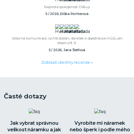
Naprostá spokojenost. Děkuji
5 / 2026, Eliška Richterová
Výborná komunikace, rychlé dodání, dáreček k objednávce..můžu jen
doporučit ☺️
5 / 2026, Jana Šteflová
Zobrazit všechny recenze »
Časté dotazy
Jak vybrat správnou
Vyrobíte mi náramek
velikost náramku a jak
nebo šperk i podle mého