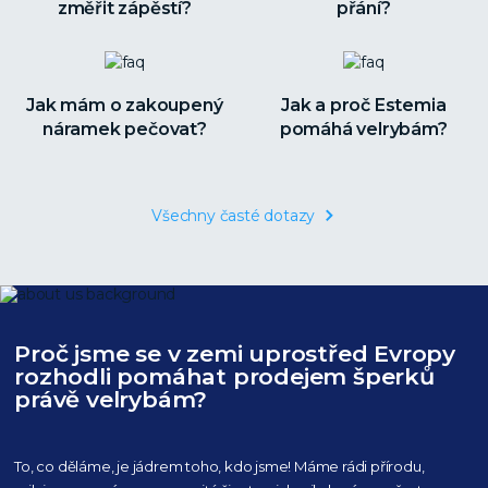
změřit zápěstí?
přání?
Jak mám o zakoupený
Jak a proč Estemia
náramek pečovat?
pomáhá velrybám?
Všechny časté dotazy
Proč jsme se v zemi uprostřed Evropy
rozhodli pomáhat prodejem šperků
právě velrybám?
To, co děláme, je jádrem toho, kdo jsme! Máme rádi přírodu,