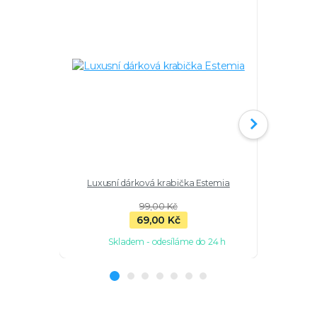
Luxusní dárková krabička Estemia
Stříbrný ř
99,00 Kč
69,00 Kč
Skladem - odesíláme do 24 h
Sk