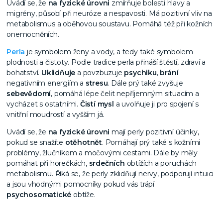
Uvádí se, že
na fyzické úrovni
zmírňuje bolesti hlavy a
migrény, působí při neuróze a nespavosti. Má pozitivní vliv na
metabolismus a oběhovou soustavu. Pomáhá též při kožních
onemocněních.
Perla
je symbolem ženy a vody, a tedy také symbolem
plodnosti a čistoty. Podle tradice perla přináší štěstí, zdraví a
bohatství.
Uklidňuje
a povzbuzuje
psychiku
,
brání
negativním energiím a
stresu
. Dále prý také zvyšuje
sebevědomí
, pomáhá lépe čelit nepříjemným situacím a
vycházet s ostatními.
Čistí mysl
a uvolňuje ji pro spojení s
vnitřní moudrostí a vyšším já.
Uvádí se, že
na fyzické úrovni
mají perly pozitivní účinky,
pokud se snažíte
otěhotnět
. Pomáhají prý také s kožními
problémy, žlučníkem a močovými cestami. Dále by měly
pomáhat při horečkách,
srdečních
obtížích a poruchách
metabolismu. Říká se, že perly zklidňují nervy, podporují intuici
a jsou vhodnými pomocníky pokud vás trápí
psychosomatické
obtíže.