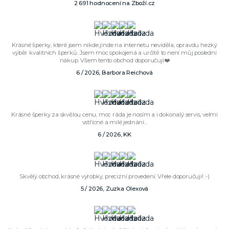
2 691 hodnocení na Zboží.cz
Krásné šperky, které jsem nikde jinde na internetu neviděla, opravdu hezký
výběr kvalitních šperků. Jsem moc spokojená a určitě to není můj poslední
nákup. Všem tento obchod doporučuji❤️
6 / 2026, Barbora Reichová
Krásné šperky za skvělou cenu, moc ráda je nosím a i dokonalý servis, velmi
vstřícné a milé jednání...
6 / 2026, KK
Skvělý obchod, krásné výrobky, precizní provedení. Vřele doporučuji! :-)
5 / 2026, Zuzka Olexová