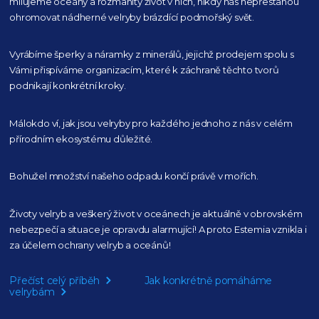
milujeme oceány
a rozmanitý život v nich, nikdy nás nepřestanou
ohromovat nádherné velryby
brázdící podmořský svět.
Vyrábíme šperky a náramky z minerálů, jejichž prodejem spolu s
Vámi přispíváme organizacím,
které k záchraně těchto tvorů
podnikají konkrétní kroky.
Málokdo ví, jak jsou velryby pro každého
jednoho z nás v celém
přírodním
ekosystému důležité.
Bohužel množství našeho
odpadu končí právě v mořích.
Životy velryb a veškerý život v oceánech je aktuálně
v obrovském
nebezpečí a situace je opravdu alarmující!
A proto Estemia vznikla i
za účelem ochrany velryb a oceánů!
Přečíst celý příběh
Jak konkrétně pomáháme
velrybám