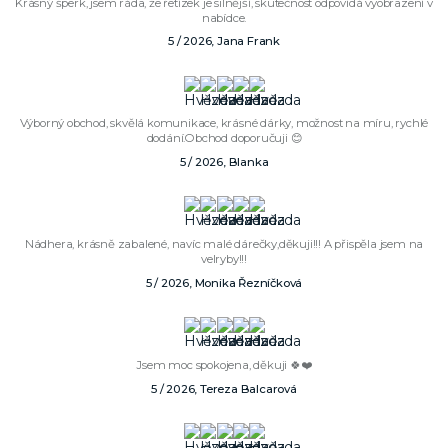
Krásný šperk, jsem ráda, že řetízek je silnější, skutečnost odpovídá vyobrazení v
nabídce.
5 / 2026, Jana Frank
Výborný obchod, skvělá komunikace, krásné dárky, možnost na míru, rychlé
dodání.Obchod doporučuji 😊
5 / 2026, Blanka
Nádhera, krásně zabalené, navíc malé dárečky,děkuji!!! A přispěla jsem na
velryby!!!
5 / 2026, Monika Řezníčková
Jsem moc spokojena, děkuji 🍀❤️
5 / 2026, Tereza Balcarová