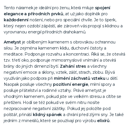
Tento náramek je ideální pro ženu, která miluje
spojení
elegance a přírodních prvků
, ať už jako doplněk pro
každodenní
nošení, nebo pro speciální chvíle. Je to šperk,
který nejen ozdobí zápěstí, ale zároveň vás propojí s klidnou a
vyrovnanou energií přírodních drahokamů.
Ametyst
je oblíbeným kamenem s obrovskou ochrannou
silou. Je zejména kamenem klidu, duchovní čistoty a
meditace. Podporuje rozvahu a koncentraci. Říká se, že otevírá
tzv. třetí oko, podporuje mimosmyslové vnímání a otevírá
brány do jiných dimenzí bytí.
Zahání stres
a všechny
negativní emoce a sklony, vztek, zášť, strach, zlobu. Bývá
využíván jako podpora při
mírnění záchvatů vzteku
u dětí.
Naopak posiluje všechny
pozitivní energie
, mírní spory a
posiluje přátelství a rodinné vztahy. Právě ametyst je
vhodným kamenem, pokud jste ve velkém stresu a cítíte se
přetíženi. Hodí se též pokud ve svém nitru nosíte
nezpracované negativní zážitky. Pokud jej položíte pod
polštář, přináší
klidný spánek
a chrání před zlými sny. Je také
jedním z minerálů, které se používají pro výrobu
elixírů
.