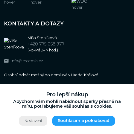
KONTAKTY A DOTAZY
Míša Stehlíková
+420 775 058 977
(Po–Pá 9–17 hod.)
info@estemia.cz
Pro lepší nákup
Abychom Vám mohli nabídnout šperky přesně na
míru, potřebujeme Váš souhlas s cookies.
Souhlasím a pokračovat
Nastavení
Copyright © 2024
Estemia.cz
,
Grafický návrh,
Všechna práva vyhrazena.
UX a SEO