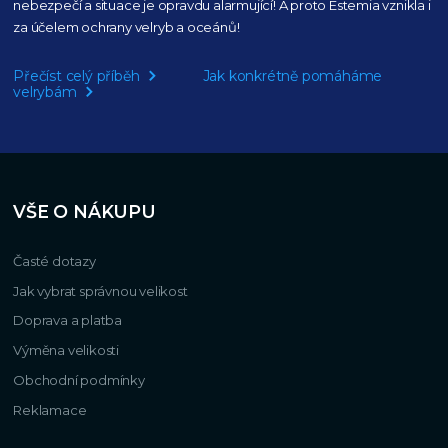
nebezpečí a situace je opravdu alarmující!
A proto Estemia vznikla i
za účelem ochrany velryb a oceánů!
Přečíst celý příběh
Jak konkrétně pomáháme
velrybám
VŠE O NÁKUPU
Časté dotazy
Jak vybrat správnou velikost
Doprava a platba
Výměna velikosti
Obchodní podmínky
Reklamace