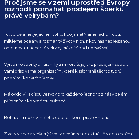
Proč jsme se v zemi uprostřed Evropy
rozhodli pomáhat prodejem šperků
právě velrybám?
To, co děláme, je jádrem toho, kdo jsme! Máme rádi přírodu,
milujeme oceány
a rozmanitý život v nich, nikdy nás nepřestanou
ohromovat nádherné velryby
brázdící podmořský svět.
Vyrábíme šperky a náramky z minerálů, jejichž prodejem spolu s
Vámi přispíváme organizacím,
které k záchraně těchto tvorů
podnikají konkrétní kroky.
Málokdo ví, jak jsou velryby pro každého
jednoho z nás v celém
přírodním
ekosystému důležité.
Bohužel množství našeho
odpadu končí právě v mořích.
Životy velryb a veškerý život v oceánech je aktuálně
v obrovském