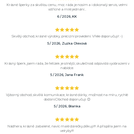
Krásné šperky za skvělou cenu, moc ráda je nosím a i dokonalý servis, velmi
vstřícné a milé jednání...
6 / 2026, KK
Skvělý obchod, krásné výrobky, precizní provedení. Vřele doporučuji! :-)
5 / 2026, Zuzka Olexová
Krásný šperk, jsem ráda, že řetízek je silnější, skutečnost odpovídá vyobrazení v
nabídce.
5 / 2026, Jana Frank
Výborný obchod, skvělá komunikace, krásné dárky, možnost na míru, rychlé
dodání.Obchod doporučuji 😊
5 / 2026, Blanka
Nádhera, krásně zabalené, navíc malé dárečky,děkuji!!! A přispěla jsem na
velryby!!!