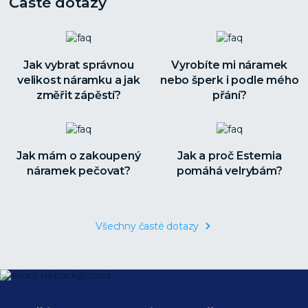
Časté dotazy
Jak vybrat správnou
Vyrobíte mi náramek
velikost náramku a jak
nebo šperk i podle mého
změřit zápěstí?
přání?
Jak mám o zakoupený
Jak a proč Estemia
náramek pečovat?
pomáhá velrybám?
Všechny časté dotazy