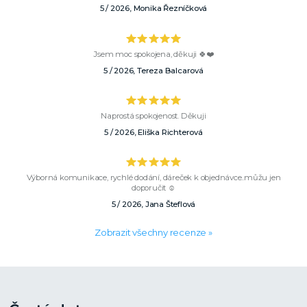
5 / 2026, Monika Řezníčková
Jsem moc spokojena, děkuji 🍀❤️
5 / 2026, Tereza Balcarová
Naprostá spokojenost. Děkuji
5 / 2026, Eliška Richterová
Výborná komunikace, rychlé dodání, dáreček k objednávce..můžu jen
doporučit ☺️
5 / 2026, Jana Šteflová
Zobrazit všechny recenze »