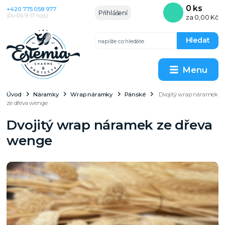
0
ks
+420 775 058 977
Přihlášení
(Po–Pá 9–17 hod.)
za
0,00 Kč
Hledat
Menu
Úvod
Náramky
Wrap náramky
Pánské
Dvojitý wrap náramek
ze dřeva wenge
Dvojitý wrap náramek ze dřeva
wenge