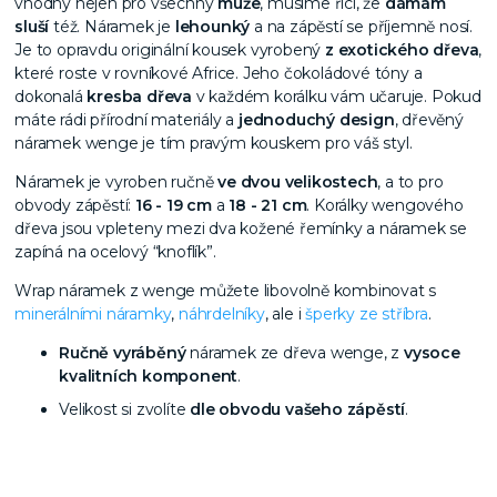
vhodný nejen pro všechny
muže
, musíme říci, že
dámám
sluší
též. Náramek je
lehounký
a na zápěstí se příjemně nosí.
Je to opravdu originální kousek vyrobený
z exotického dřeva
,
které roste v rovníkové Africe. Jeho čokoládové tóny a
dokonalá
kresba dřeva
v každém korálku vám učaruje. Pokud
máte rádi přírodní materiály a
jednoduchý design
, dřevěný
náramek wenge je tím pravým kouskem pro váš styl.
Náramek je vyroben ručně
ve dvou velikostech
, a to pro
obvody zápěstí:
16 - 19 cm
a
18 - 21 cm
. Korálky wengového
dřeva jsou vpleteny mezi dva kožené řemínky a náramek se
zapíná na ocelový “knoflík”.
Wrap náramek z wenge můžete libovolně kombinovat s
minerálními náramky
,
náhrdelníky
, ale i
šperky ze stříbra
.
Ručně vyráběný
náramek ze dřeva wenge, z
vysoce
kvalitních komponent
.
Velikost
si zvolíte
dle obvodu vašeho zápěstí
.