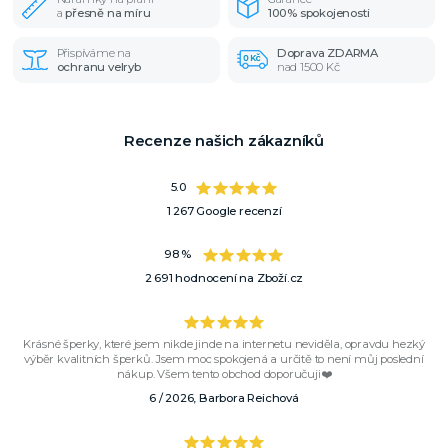
a
přesně na míru
100% spokojenosti
Přispíváme na
Doprava ZDARMA
ochranu velryb
nad 1500 Kč
Recenze našich zákazníků
5.0
1 267 Google recenzí
98 %
2 691 hodnocení na Zboží.cz
Krásné šperky, které jsem nikde jinde na internetu neviděla, opravdu hezký
výběr kvalitních šperků. Jsem moc spokojená a určitě to není můj poslední
nákup. Všem tento obchod doporučuji❤️
6 / 2026, Barbora Reichová