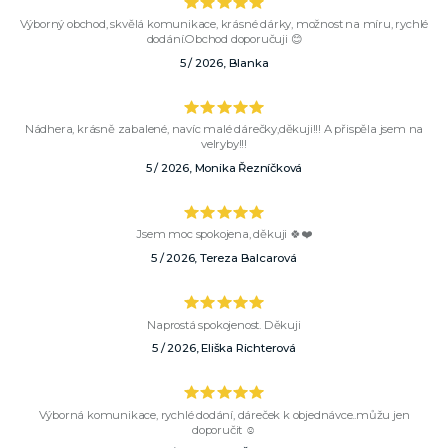
Výborný obchod, skvělá komunikace, krásné dárky, možnost na míru, rychlé
dodání.Obchod doporučuji 😊
5 / 2026, Blanka
Nádhera, krásně zabalené, navíc malé dárečky,děkuji!!! A přispěla jsem na
velryby!!!
5 / 2026, Monika Řezníčková
Jsem moc spokojena, děkuji 🍀❤️
5 / 2026, Tereza Balcarová
Naprostá spokojenost. Děkuji
5 / 2026, Eliška Richterová
Výborná komunikace, rychlé dodání, dáreček k objednávce..můžu jen
doporučit ☺️