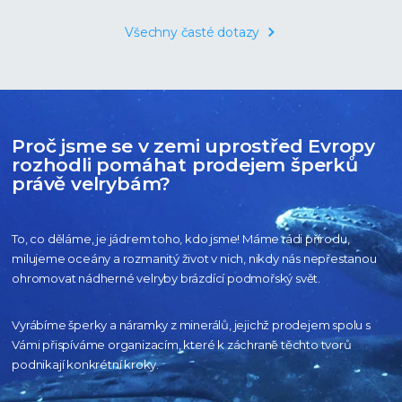
Všechny časté dotazy
Proč jsme se v zemi uprostřed Evropy
rozhodli pomáhat prodejem šperků
právě velrybám?
To, co děláme, je jádrem toho, kdo jsme! Máme rádi přírodu,
milujeme oceány
a rozmanitý život v nich, nikdy nás nepřestanou
ohromovat nádherné velryby
brázdící podmořský svět.
Vyrábíme šperky a náramky z minerálů, jejichž prodejem spolu s
Vámi přispíváme organizacím,
které k záchraně těchto tvorů
podnikají konkrétní kroky.