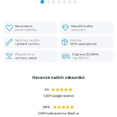
Nezávadné,
Nejvyšší kvalita
pravé materiály
zpracování
Náramky na přání
Garance
a
přesně na míru
100% spokojenosti
Přispíváme na
Doprava ZDARMA
ochranu velryb
nad 1500 Kč
Recenze našich zákazníků
5.0
1 267 Google recenzí
98 %
2 691 hodnocení na Zboží.cz