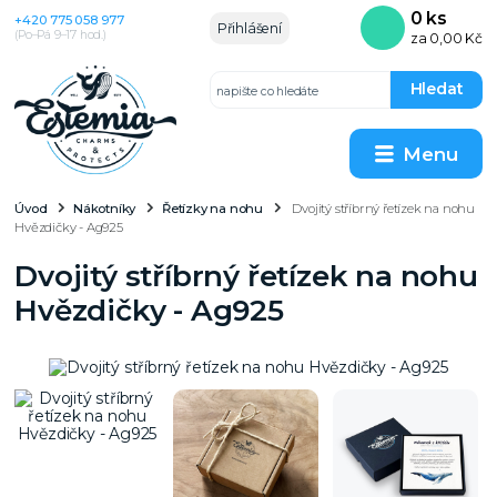
0
ks
+420 775 058 977
Přihlášení
(Po–Pá 9–17 hod.)
za
0,00 Kč
Hledat
Menu
Úvod
Nákotníky
Řetízky na nohu
Dvojitý stříbrný řetízek na nohu
Hvězdičky - Ag925
Dvojitý stříbrný řetízek na nohu
Hvězdičky - Ag925