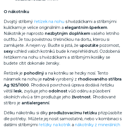
O nákotníku
Dvojitý stříbrný
řetízek na nohu
s hvězdičkami a stříbrnými
kuličkami je velice originálním a
elegantním
šperkem
.
Nákotník je naprosto
nezbytným doplňkem
vašeho letního
outfitu. Je tou pověstnou třešničkou na dortu, kterou si
zamilujete. A nejen vy. Buďte si jistá, že
upoutáte
pozornost,
sexy
vzhled vašich kotníků bude k nepřehlédnutí. Ozdobená
řetízkem na nohu s hvězdičkami a stříbrnými korálky se
budete cítit dokonale žensky.
Řetízek je
pohodlný
a na kotníku se hezky nosí. Tento
náramek na nohu je
ručně
vyrobený z
rhodiovaného stříbra
Ag 925/1000
. Rhodiová povrchová úprava dodává řetízku
větší
lesk
, zvyšuje jeho
odolnost
vůči oděru a působení
okolních vlivů a tím prodlužuje jeho
životnost
. Rhodiované
stříbro je
antialergenní
.
Délku nákotníku si díky
prodlužovacímu řetízku
přizpůsobíte
dle potřeby. Můžete jej nosit samostatně, nebo v kombinaci s
dalšími stříbrnými
řetízky na kotník
a
nákotníky z minerálních