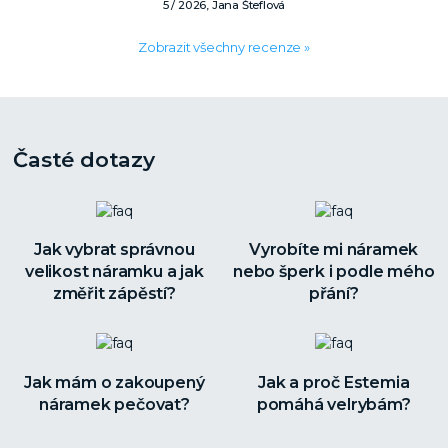
5 / 2026, Jana Šteflová
Zobrazit všechny recenze »
Časté dotazy
Jak vybrat správnou
Vyrobíte mi náramek
velikost náramku a jak
nebo šperk i podle mého
změřit zápěstí?
přání?
Jak mám o zakoupený
Jak a proč Estemia
náramek pečovat?
pomáhá velrybám?