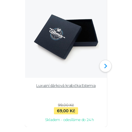
Luxusní dárková krabička Estemia
Dvojitý 
99,00 Kč
69,00 Kč
Skladem - odesíláme do 24 h
Sk