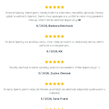
Krásné šperky, které jsem nikde jinde na internetu neviděla, opravdu hezký
výběr kvalitních šperků. Jsem moc spokojená a určitě to není můj poslední
nákup. Všem tento obchod doporučuji❤️
6 / 2026, Barbora Reichová
Krásné šperky za skvělou cenu, moc ráda je nosím a i dokonalý servis, velmi
vstřícné a milé jednání...
6 / 2026, KK
Skvělý obchod, krásné výrobky, precizní provedení. Vřele doporučuji! :-)
5 / 2026, Zuzka Olexová
Krásný šperk, jsem ráda, že řetízek je silnější, skutečnost odpovídá vyobrazení v
nabídce.
5 / 2026, Jana Frank