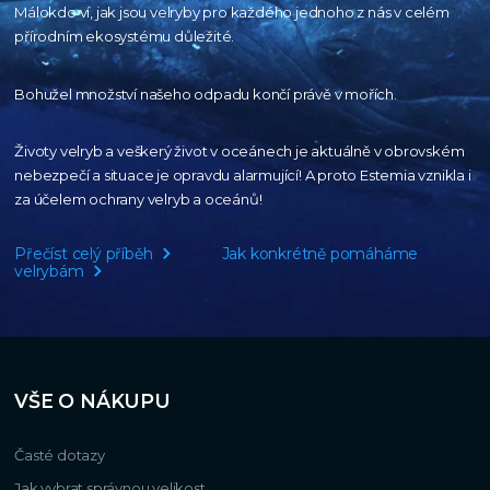
Málokdo ví, jak jsou velryby pro každého
jednoho z nás v celém
přírodním
ekosystému důležité.
Bohužel množství našeho
odpadu končí právě v mořích.
Životy velryb a veškerý život v oceánech je aktuálně
v obrovském
nebezpečí a situace je opravdu alarmující!
A proto Estemia vznikla i
za účelem ochrany velryb a oceánů!
Přečíst celý příběh
Jak konkrétně pomáháme
velrybám
VŠE O NÁKUPU
Časté dotazy
Jak vybrat správnou velikost