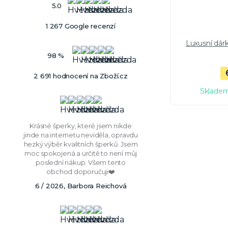
5.0
1 267 Google recenzí
Luxusní dár
98 %
2 691 hodnocení na Zboží.cz
Skladem
Krásné šperky, které jsem nikde
jinde na internetu neviděla, opravdu
hezký výběr kvalitních šperků. Jsem
moc spokojená a určitě to není můj
poslední nákup. Všem tento
obchod doporučuji❤️
6 / 2026, Barbora Reichová