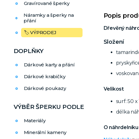
Gravírované šperky
Popis pro
Náramky a šperky na
přání
Dřevěný náhrd
🏷️ VÝPRODEJ
Složení
DOPLŇKY
tamarind
pryskyřic
Dárkové karty a přání
voskovan
Dárkové krabičky
Dárkové poukazy
Velikost
surf: 50 
VÝBĚR ŠPERKU PODLE
délka náh
Materiály
O náhrdelníku 
Minerální kameny