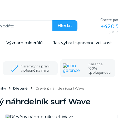
Chcete por
+420 
Hledat
(Po–Pá
Význam minerálů
Jak vybrat správnou velikost
Garance
Náramky na přání
100%
a
přesně na míru
spokojenosti
níky
Dřevěné
Dřevěný náhrdelník surf Wave
ý náhrdelník surf Wave