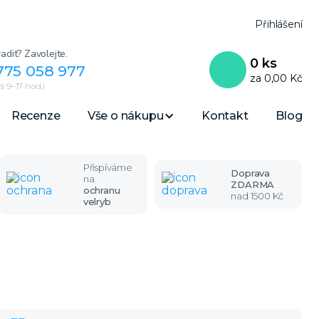
Přihlášení
adit? Zavolejte.
0
ks
775 058 977
za
0,00 Kč
 9–17 hod.)
Recenze
Vše o nákupu
Kontakt
Blog
Přispíváme
Doprava
na
ZDARMA
ochranu
nad 1500 Kč
velryb