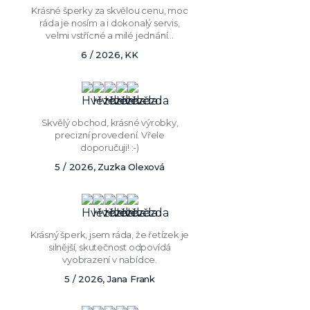
Krásné šperky za skvělou cenu, moc
ráda je nosím a i dokonalý servis,
velmi vstřícné a milé jednání...
6 / 2026, KK
Skvělý obchod, krásné výrobky,
precizní provedení. Vřele
doporučuji! :-)
5 / 2026, Zuzka Olexová
Krásný šperk, jsem ráda, že řetízek je
silnější, skutečnost odpovídá
vyobrazení v nabídce.
5 / 2026, Jana Frank