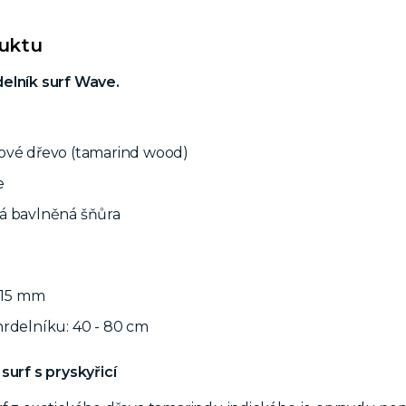
duktu
elník surf Wave.
ové dřevo (tamarind wood)
e
á bavlněná šňůra
x 15 mm
rdelníku: 40 - 80 cm
surf s pryskyřicí