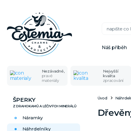
Náš příběh
Nezávadné,
Nejvyšší
pravé
kvalita
materiály
zpracování
Úvod
Náhrdel
ŠPERKY
Dřevěn
Náramky
Náhrdelníky