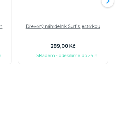
em
Dřevěný náhrdelník Surf s ještěrkou
Stří
mušlovi
289,00 Kč
h
Skladem - odesíláme do 24 h
Sk