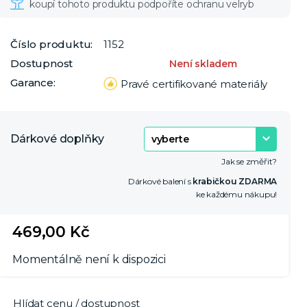
Číslo produktu:
1152
Dostupnost
Není skladem
Garance:
Pravé certifikované materiály
Dárkové doplňky
Jak se změřit?
Dárkové balení s
krabičkou ZDARMA
ke každému nákupu!
469,00 Kč
Momentálně není k dispozici
Hlídat cenu / dostupnost