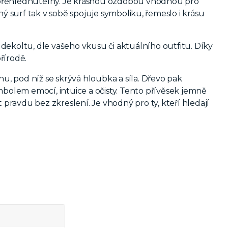
řehlédnutelný. J
e krásnou ozdobou vhodnou pro
ný surf tak v sobě spojuje symboliku, řemeslo i krásu
dekoltu, dle vašeho vkusu či aktuálního outfitu. Díky
řírodě.
, pod níž se skrývá hloubka a síla. Dřevo pak
mbolem emocí, intuice a očisty. Tento přívěsek jemně
 pravdu bez zkreslení. Je vhodný pro ty, kteří hledají