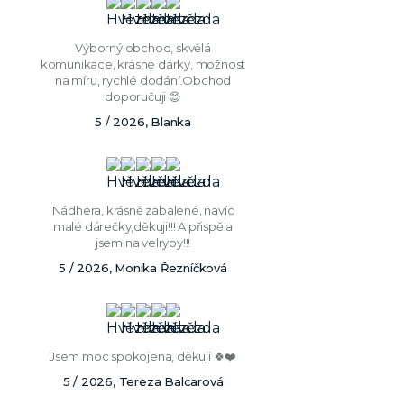
Výborný obchod, skvělá
komunikace, krásné dárky, možnost
na míru, rychlé dodání.Obchod
doporučuji 😊
5 / 2026, Blanka
Nádhera, krásně zabalené, navíc
malé dárečky,děkuji!!! A přispěla
jsem na velryby!!!
5 / 2026, Monika Řezníčková
Jsem moc spokojena, děkuji 🍀❤️
5 / 2026, Tereza Balcarová