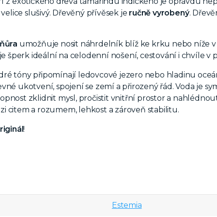
f z exotického dřeva tamarindu indického je opravdu nep
 velice slušivý. Dřevěný p
řívěsek je
ručně
vyrobený
. Dřevě
šňůra
umožňuje nosit náhrdelník blíž ke krku nebo níže v 
je šperk ideální na celodenní nošení, cestování i chvíle v p
é tóny připomínají ledovcové jezero nebo hladinu oceánu
vné ukotvení, spojení se zemí a přirozený řád. Voda je sy
pnost zklidnit mysl, pročistit vnitřní prostor a nahlédnout
 citem a rozumem, lehkost a zároveň stabilitu.
riginál
!
Estemia