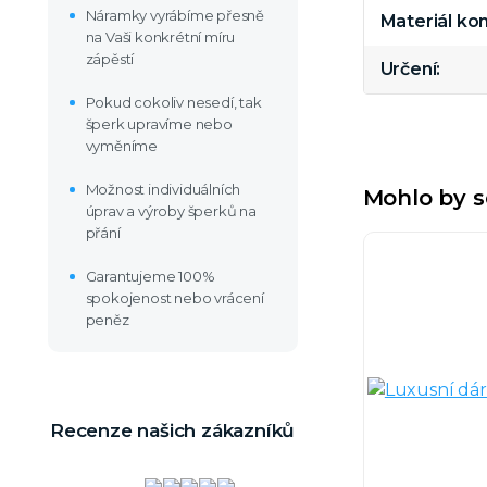
Náramky vyrábíme přesně
Materiál k
na Vaši konkrétní míru
zápěstí
Určení
Pokud cokoliv nesedí, tak
šperk upravíme nebo
vyměníme
Možnost individuálních
Mohlo by s
úprav a výroby šperků na
přání
Garantujeme 100%
spokojenost nebo vrácení
peněz
Recenze našich zákazníků