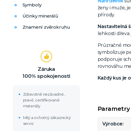
Náhrdelník
sur
Symboly
ženy i muže, je
přírody.
Účinky minerálů
Nastavitelná 
Znamení zvěrokruhu
lehkosti dřeva 
Průzračné modr
symbolizuje pe
podporuje scho
rovnováhu mezi
Záruka
100% spokojenosti
Každý kus je o
Zdravotně nezávadné,
pravé, certifikované
materiály
Parametry
Milý a ochotný zákaznický
servis
Výrobce