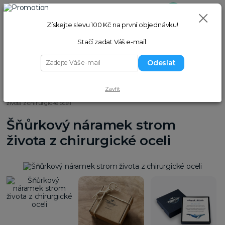
0
ks
+420 775 058 977
Přihlášení
(Po–Pá 9–17 hod.)
za
0,00 Kč
Získejte slevu 100 Kč na první objednávku!
Hledat
Stačí zadat Váš e-mail:
Odeslat
Menu
Zavřít
Úvod
Náramky
Šňůrkové náramky
Šňůrkový náramek strom
života z chirurgické oceli
Šňůrkový náramek strom
života z chirurgické oceli