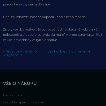
přírodním
ekosystému důležité.
Bohužel množství našeho
odpadu končí právě v mořích.
Životy velryb a veškerý život v oceánech je aktuálně
v obrovském
nebezpečí a situace je opravdu alarmující!
A proto Estemia vznikla i
za účelem ochrany velryb a oceánů!
Přečíst celý příběh
Jak konkrétně pomáháme
velrybám
VŠE O NÁKUPU
Časté dotazy
Jak vybrat správnou velikost