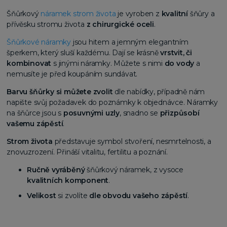
Šňůrkový
náramek strom života
je vyroben z
kvalitní
šňůry a
přívěsku stromu života
z
chirurgické oceli
.
Šňůrkové náramky
jsou hitem a jemným elegantním
šperkem, který sluší každému. Dají se krásně
vrstvit, či
kombinovat
s jinými náramky. Můžete s nimi
do vody
a
nemusíte je před koupáním sundávat.
Barvu šňůrky
si můžete zvolit
dle nabídky, případně nám
napište svůj požadavek do poznámky k objednávce. Náramky
na šňůrce jsou s
posuvnými uzly
, snadno se
přizpůsobí
vašemu zápěstí
.
Strom života
představuje symbol stvoření, nesmrtelnosti, a
znovuzrození. Přináší vitalitu, fertilitu a poznání.
Ručně vyráběný
šňůrkový náramek, z vysoce
kvalitních komponent
.
Velikost
si zvolíte
dle obvodu vašeho zápěstí
.