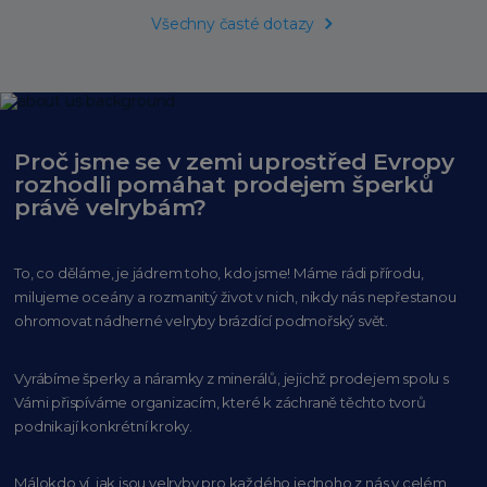
Všechny časté dotazy
Proč jsme se v zemi uprostřed Evropy
rozhodli pomáhat prodejem šperků
právě velrybám?
To, co děláme, je jádrem toho, kdo jsme! Máme rádi přírodu,
milujeme oceány
a rozmanitý život v nich, nikdy nás nepřestanou
ohromovat nádherné velryby
brázdící podmořský svět.
Vyrábíme šperky a náramky z minerálů, jejichž prodejem spolu s
Vámi přispíváme organizacím,
které k záchraně těchto tvorů
podnikají konkrétní kroky.
Málokdo ví, jak jsou velryby pro každého
jednoho z nás v celém