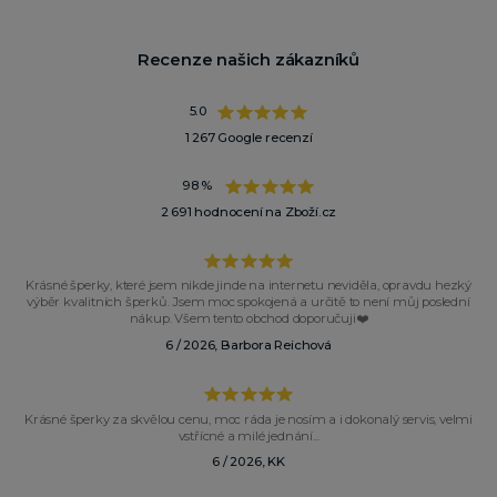
Recenze našich zákazníků
5.0
1 267 Google recenzí
98 %
2 691 hodnocení na Zboží.cz
Krásné šperky, které jsem nikde jinde na internetu neviděla, opravdu hezký
výběr kvalitních šperků. Jsem moc spokojená a určitě to není můj poslední
nákup. Všem tento obchod doporučuji❤️
6 / 2026, Barbora Reichová
Krásné šperky za skvělou cenu, moc ráda je nosím a i dokonalý servis, velmi
vstřícné a milé jednání...
6 / 2026, KK