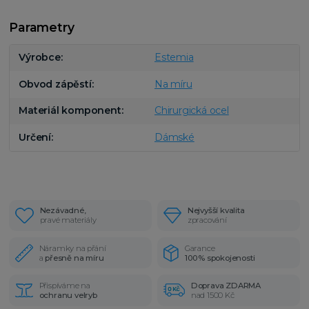
Parametry
Výrobce
Estemia
Obvod zápěstí
Na míru
Materiál komponent
Chirurgická ocel
Určení
Dámské
Nezávadné,
Nejvyšší kvalita
pravé materiály
zpracování
Náramky na přání
Garance
a
přesně na míru
100% spokojenosti
Přispíváme na
Doprava ZDARMA
ochranu velryb
nad 1500 Kč