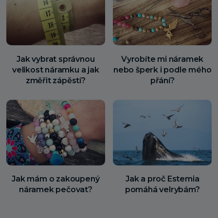
Jak vybrat správnou
Vyrobíte mi náramek
velikost náramku a jak
nebo šperk i podle mého
změřit zápěstí?
přání?
Jak mám o zakoupený
Jak a proč Estemia
náramek pečovat?
pomáhá velrybám?