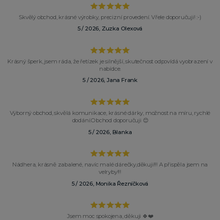
Skvělý obchod, krásné výrobky, precizní provedení. Vřele doporučuji! :-)
5 / 2026, Zuzka Olexová
Krásný šperk, jsem ráda, že řetízek je silnější, skutečnost odpovídá vyobrazení v
nabídce.
5 / 2026, Jana Frank
Výborný obchod, skvělá komunikace, krásné dárky, možnost na míru, rychlé
dodání.Obchod doporučuji 😊
5 / 2026, Blanka
Nádhera, krásně zabalené, navíc malé dárečky,děkuji!!! A přispěla jsem na
velryby!!!
5 / 2026, Monika Řezníčková
Jsem moc spokojena, děkuji 🍀❤️