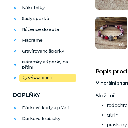
Nákotníky
Sady šperků
Růžence do auta
Macramé
Gravírované šperky
Náramky a šperky na
přání
Popis pro
🏷️ VÝPRODEJ
Minerální sha
DOPLŇKY
Složení
rodochro
Dárkové karty a přání
citrín
Dárkové krabičky
praskaný 