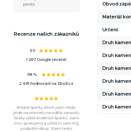
Obvod zápě
peněz
Materiál k
Určení
Recenze našich zákazníků
Druh kamen
5.0
Druh kamen
1 267 Google recenzí
Druh kamen
98 %
Druh kamen
2 691 hodnocení na Zboží.cz
Druh kamen
Druh kamen
Krásné šperky, které jsem nikde
jinde na internetu neviděla, opravdu
hezký výběr kvalitních šperků. Jsem
moc spokojená a určitě to není můj
poslední nákup. Všem tento