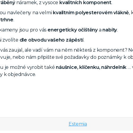
ráběný
náramek, z vysoce
kvalitních komponent
.
sou navlečeny na velmi
kvalitním polyesterovém vlákně
,
trhne
.
kameny jsou pro vás
energeticky očištěny
a
nabity
.
i zvolíte
dle obvodu vašeho zápěstí
.
ás zaujal, ale vadí vám na něm některá z komponent? Nebo 
uje, nebo nám připište své požadavky do poznámky k obj
u je možné vyrobit také
náušnice, klíčenku, náhrdelník
… 
 k objednávce.
Estemia