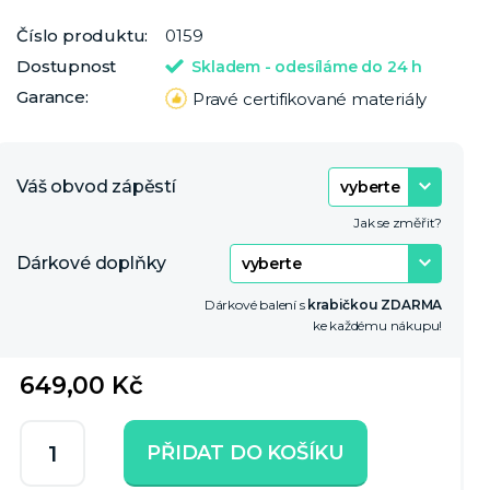
Číslo produktu:
0159
Dostupnost
Skladem - odesíláme do 24 h
Garance:
Pravé certifikované materiály
Váš obvod zápěstí
Jak se změřit?
Dárkové doplňky
Dárkové balení s
krabičkou ZDARMA
ke každému nákupu!
649,00 Kč
PŘIDAT DO KOŠÍKU