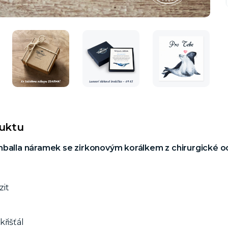
duktu
mballa náramek se zirkonovým korálkem z chirurgické oc
zit
křišťál