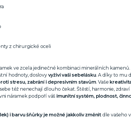
ra
o
ty z chirurgické oceli
amek ve zcela jedinečné kombinaci minerálních kamen
stní hodnoty, doslovy
vyživí vaši sebelásku
. A díky to mu
roti stresu, zabrání i depresivním stavům
. Vaše
kreativit
sebe též nenechají dlouho čekat. Štěstí, harmonie, zdraví 
ovni náramek podpoří váš
imunitní systém, plodnost, činno
lek) i barvu šňůrky je možné jakkoliv změnit
dle vašeho v