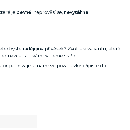
 které je
pevné
, neprověsí se,
nevytáhne
,
byste raději jiný přívěsek? Zvolte si variantu, která
ednávce, rádi vám vyjdeme vstříc.
v případě zájmu nám své požadavky připište do