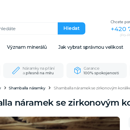
Chcete por
+420 
Hledat
(Po–Pá
Význam minerálů
Jak vybrat správnou velikost
Náramky na přání
Garance
a
přesně na míru
100% spokojenosti
y
Shamballa náramky
Shamballa náramek se zirkonovým korálke
la náramek se zirkonovým kor