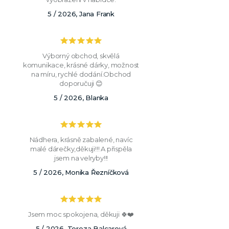
5 / 2026, Jana Frank
Výborný obchod, skvělá
komunikace, krásné dárky, možnost
na míru, rychlé dodání.Obchod
doporučuji 😊
5 / 2026, Blanka
Nádhera, krásně zabalené, navíc
malé dárečky,děkuji!!! A přispěla
jsem na velryby!!!
5 / 2026, Monika Řezníčková
Jsem moc spokojena, děkuji 🍀❤️
5 / 2026, Tereza Balcarová