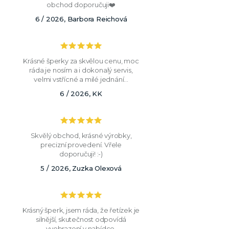
obchod doporučuji❤️
6 / 2026, Barbora Reichová
Krásné šperky za skvělou cenu, moc
ráda je nosím a i dokonalý servis,
velmi vstřícné a milé jednání...
6 / 2026, KK
Skvělý obchod, krásné výrobky,
precizní provedení. Vřele
doporučuji! :-)
5 / 2026, Zuzka Olexová
Krásný šperk, jsem ráda, že řetízek je
silnější, skutečnost odpovídá
vyobrazení v nabídce.