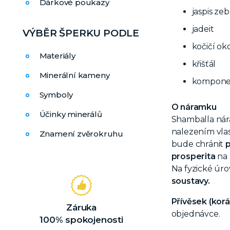
Dárkové poukazy
jaspis zeb
jadeit
VÝBĚR ŠPERKU PODLE
kočičí ok
Materiály
křišťál
Minerální kameny
komponen
Symboly
O náramku
Účinky minerálů
Shamballa nár
nalezením vla
Znamení zvěrokruhu
bude chránit
p
prosperita
na 
Na fyzické úr
soustavy.
Přívěsek (korá
Záruka
objednávce.
100% spokojenosti