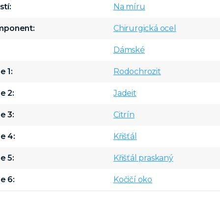
stí
Na míru
omponent
Chirurgická ocel
Dámské
e 1
Rodochrozit
e 2
Jadeit
e 3
Citrín
e 4
Křišťál
e 5
Křišťál praskaný
e 6
Kočičí oko