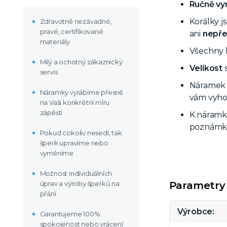
Ručně vy
Korálky j
Zdravotně nezávadné,
pravé, certifikované
ani
nepře
materiály
Všechny 
Milý a ochotný zákaznický
Velikost
s
servis
Náramek v
Náramky vyrábíme přesně
vám vyhov
na Vaši konkrétní míru
zápěstí
K náramk
poznámky
Pokud cokoliv nesedí, tak
šperk upravíme nebo
vyměníme
Možnost individuálních
Parametry
úprav a výroby šperků na
přání
Výrobce
Garantujeme 100%
spokojenost nebo vrácení