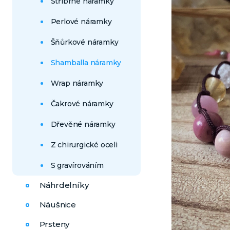
Stříbrné náramky
Perlové náramky
Šňůrkové náramky
Shamballa náramky
Wrap náramky
Čakrové náramky
Dřevěné náramky
Z chirurgické oceli
S gravírováním
Náhrdelníky
Náušnice
Prsteny