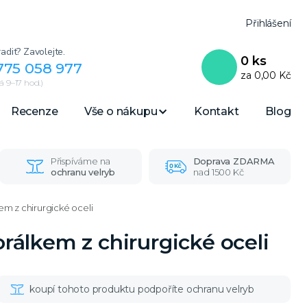
Přihlášení
adit? Zavolejte.
0
ks
775 058 977
za
0,00 Kč
 9–17 hod.)
Recenze
Vše o nákupu
Kontakt
Blog
Přispíváme na
Doprava ZDARMA
ochranu velryb
nad 1500 Kč
m z chirurgické oceli
álkem z chirurgické oceli