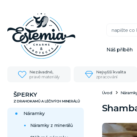
Náš příběh
Nezávadné,
Nejvyšší kvalita
pravé materiály
zpracování
Úvod
Náramk
ŠPERKY
Shambal
Náramky
Náramky z minerálů