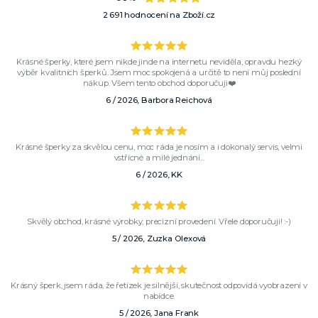
2 691 hodnocení na Zboží.cz
Krásné šperky, které jsem nikde jinde na internetu neviděla, opravdu hezký
výběr kvalitních šperků. Jsem moc spokojená a určitě to není můj poslední
nákup. Všem tento obchod doporučuji❤️
6 / 2026, Barbora Reichová
Krásné šperky za skvělou cenu, moc ráda je nosím a i dokonalý servis, velmi
vstřícné a milé jednání...
6 / 2026, KK
Skvělý obchod, krásné výrobky, precizní provedení. Vřele doporučuji! :-)
5 / 2026, Zuzka Olexová
Krásný šperk, jsem ráda, že řetízek je silnější, skutečnost odpovídá vyobrazení v
nabídce.
5 / 2026, Jana Frank