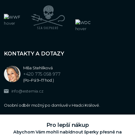
KONTAKTY A DOTAZY
Míša Stehlíková
+420 775 058 977
(Po–Pá 9–17 hod.)
info@estemia.cz
Pro lepší nákup
Abychom Vám mohli nabídnout šperky přesně na