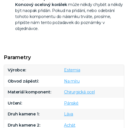
Koncový ocelový korálek
může někdy chybět a někdy
být naopak přidán. Pokud na přidání, nebo odebrání
tohoto komponentu do náramku trváte, prosíme,
připište nám tento požadavek do poznámky v
objednávce.
Parametry
Výrobce
Estemia
Obvod zápěstí
Na míru
Materiál komponent
Chirurgická ocel
Určení
Pánské
Druh kamene 1
Láva
Druh kamene 2
Achát