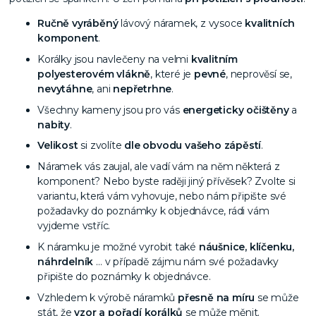
Ručně vyráběný
lávový náramek, z vysoce
kvalitních
komponent
.
Korálky jsou navlečeny na velmi
kvalitním
polyesterovém vlákně
, které je
pevné
, neprověsí se,
nevytáhne
, ani
nepřetrhne
.
Všechny kameny jsou pro vás
energeticky očištěny
a
nabity
.
Velikost
si zvolíte
dle obvodu vašeho zápěstí
.
Náramek vás zaujal, ale vadí vám na něm některá z
komponent? Nebo byste raději jiný přívěsek? Zvolte si
variantu, která vám vyhovuje, nebo nám připište své
požadavky do poznámky k objednávce, rádi vám
vyjdeme vstříc.
K náramku je možné vyrobit také
náušnice, klíčenku,
náhrdelník
… v případě zájmu nám své požadavky
připište do poznámky k objednávce.
Vzhledem k výrobě náramků
přesně na míru
se může
stát, že
vzor a pořadí korálků
se může měnit.