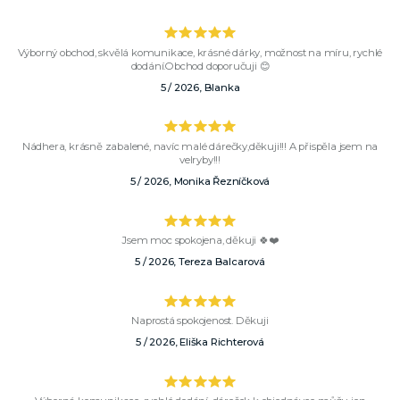
Výborný obchod, skvělá komunikace, krásné dárky, možnost na míru, rychlé
dodání.Obchod doporučuji 😊
5 / 2026, Blanka
Nádhera, krásně zabalené, navíc malé dárečky,děkuji!!! A přispěla jsem na
velryby!!!
5 / 2026, Monika Řezníčková
Jsem moc spokojena, děkuji 🍀❤️
5 / 2026, Tereza Balcarová
Naprostá spokojenost. Děkuji
5 / 2026, Eliška Richterová