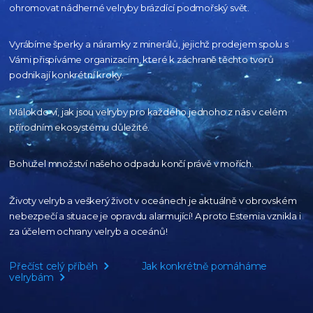
ohromovat nádherné velryby
brázdící podmořský svět.
Vyrábíme šperky a náramky z minerálů, jejichž prodejem spolu s
Vámi přispíváme organizacím,
které k záchraně těchto tvorů
podnikají konkrétní kroky.
Málokdo ví, jak jsou velryby pro každého
jednoho z nás v celém
přírodním
ekosystému důležité.
Bohužel množství našeho
odpadu končí právě v mořích.
Životy velryb a veškerý život v oceánech je aktuálně
v obrovském
nebezpečí a situace je opravdu alarmující!
A proto Estemia vznikla i
za účelem ochrany velryb a oceánů!
Přečíst celý příběh
Jak konkrétně pomáháme
velrybám