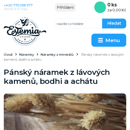
0
ks
+420 775 058 977
Přihlášení
(Po–Pá 9–17 hod.)
za
0,00 Kč
Hledat
Menu
Úvod
Náramky
Náramky z minerálů
Pánský náramek z lávových
kamenů, bodhi a achátu
Pánský náramek z lávových
kamenů, bodhi a achátu