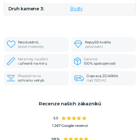
Druh kamene 3
Bodhi
Nezávadné,
Nejvyšší kvalita
pravé materiály
zpracování
Náramky na přání
Garance
a
přesně na míru
100% spokojenosti
Přispíváme na
Doprava ZDARMA
ochranu velryb
nad 1500 Kč
Recenze našich zákazníků
5.0
1 267 Google recenzí
98 %