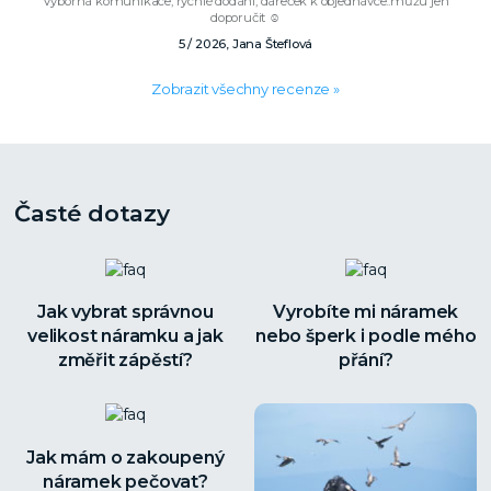
Výborná komunikace, rychlé dodání, dáreček k objednávce..můžu jen
doporučit ☺️
5 / 2026, Jana Šteflová
Zobrazit všechny recenze »
Časté dotazy
Jak vybrat správnou
Vyrobíte mi náramek
velikost náramku a jak
nebo šperk i podle mého
změřit zápěstí?
přání?
Jak mám o zakoupený
náramek pečovat?