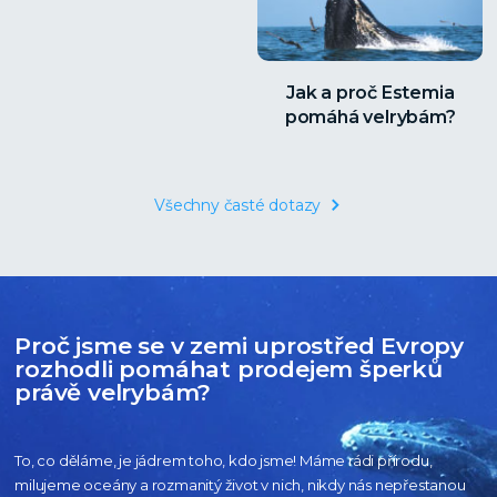
Jak a proč Estemia
pomáhá velrybám?
Všechny časté dotazy
Proč jsme se v zemi uprostřed Evropy
rozhodli pomáhat prodejem šperků
právě velrybám?
To, co děláme, je jádrem toho, kdo jsme! Máme rádi přírodu,
milujeme oceány
a rozmanitý život v nich, nikdy nás nepřestanou