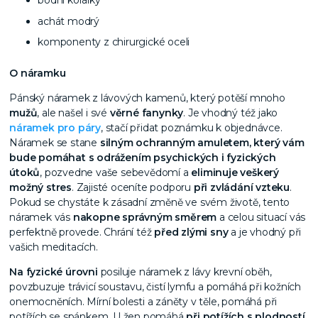
achát modrý
komponenty z chirurgické oceli
O náramku
Pánský náramek z lávových kamenů, který potěší mnoho
mužů
, ale našel i své
věrné fanynky
. Je vhodný též jako
náramek pro páry
, stačí přidat poznámku k objednávce.
Náramek se stane
silným ochranným amuletem, který vám
bude pomáhat s odrážením psychických i fyzických
útoků
, pozvedne vaše sebevědomí a
eliminuje veškerý
možný stres
. Zajisté oceníte podporu
při zvládání vzteku
.
Pokud se chystáte k zásadní změně ve svém životě, tento
náramek vás
nakopne správným směrem
a celou situací vás
perfektně provede. Chrání též
před zlými sny
a je vhodný při
vašich meditacích.
Na fyzické úrovni
posiluje náramek z lávy krevní oběh,
povzbuzuje trávicí soustavu, čistí lymfu a pomáhá při kožních
onemocněních. Mírní bolesti a záněty v těle, pomáhá při
potížích se spánkem. U žen pomáhá
při potížích s plodností
.