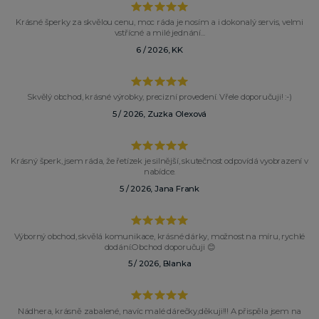
Krásné šperky za skvělou cenu, moc ráda je nosím a i dokonalý servis, velmi
vstřícné a milé jednání...
6 / 2026, KK
Skvělý obchod, krásné výrobky, precizní provedení. Vřele doporučuji! :-)
5 / 2026, Zuzka Olexová
Krásný šperk, jsem ráda, že řetízek je silnější, skutečnost odpovídá vyobrazení v
nabídce.
5 / 2026, Jana Frank
Výborný obchod, skvělá komunikace, krásné dárky, možnost na míru, rychlé
dodání.Obchod doporučuji 😊
5 / 2026, Blanka
Nádhera, krásně zabalené, navíc malé dárečky,děkuji!!! A přispěla jsem na