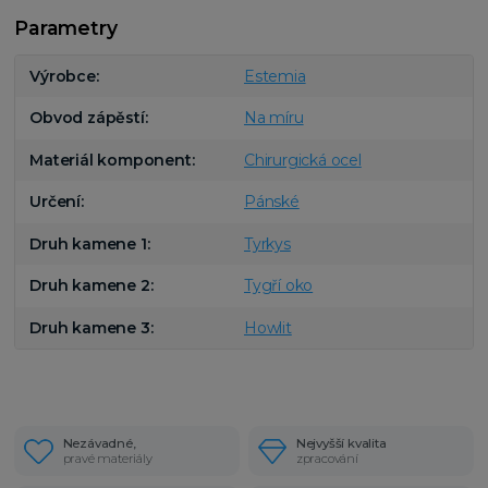
Parametry
Výrobce
Estemia
Obvod zápěstí
Na míru
Materiál komponent
Chirurgická ocel
Určení
Pánské
Druh kamene 1
Tyrkys
Druh kamene 2
Tygří oko
Druh kamene 3
Howlit
Nezávadné,
Nejvyšší kvalita
pravé materiály
zpracování