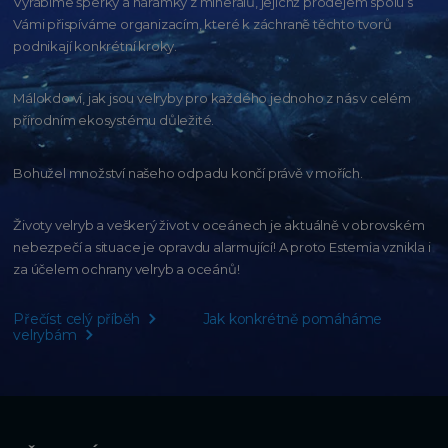
Vyrábíme šperky a náramky z minerálů, jejichž prodejem spolu s
Vámi přispíváme organizacím,
které k záchraně těchto tvorů
podnikají konkrétní kroky.
Málokdo ví, jak jsou velryby pro každého
jednoho z nás v celém
přírodním
ekosystému důležité.
Bohužel množství našeho
odpadu končí právě v mořích.
Životy velryb a veškerý život v oceánech je aktuálně
v obrovském
nebezpečí a situace je opravdu alarmující!
A proto Estemia vznikla i
za účelem ochrany velryb a oceánů!
Přečíst celý příběh
Jak konkrétně pomáháme
velrybám