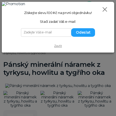
0
ks
+420 775 058 977
Přihlášení
(Po–Pá 9–17 hod.)
za
0,00 Kč
Získejte slevu 100 Kč na první objednávku!
Hledat
Stačí zadat Váš e-mail:
Odeslat
Menu
Zavřít
Úvod
Náramky
Náramky z minerálů
Pánský minerální náramek
z tyrkysu, howlitu a tygřího oka
Pánský minerální náramek z
tyrkysu, howlitu a tygřího oka