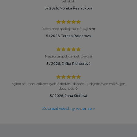
velryby!!!
5 / 2026, Monika Řezníčková
Jsem moc spokojena, děkuji 🍀❤️
5 / 2026, Tereza Balcarová
Naprostá spokojenost. Děkuji
5 / 2026, Eliška Richterová
Výborná komunikace, rychlé dodání, dáreček k objednávce..můžu jen
doporučit ☺️
5 / 2026, Jana Šteflová
Zobrazit všechny recenze »