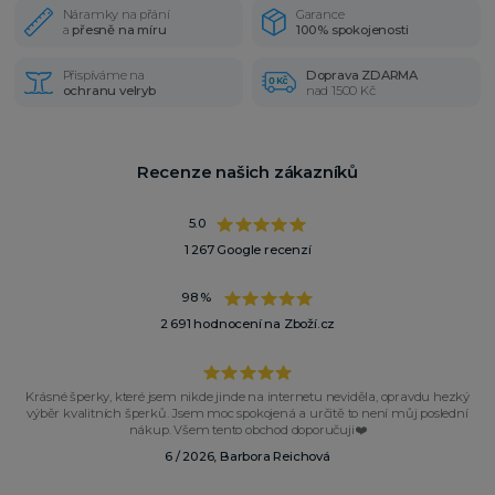
Náramky na přání
Garance
a
přesně na míru
100% spokojenosti
Přispíváme na
Doprava ZDARMA
ochranu velryb
nad 1500 Kč
Recenze našich zákazníků
5.0
1 267 Google recenzí
98 %
2 691 hodnocení na Zboží.cz
Krásné šperky, které jsem nikde jinde na internetu neviděla, opravdu hezký
výběr kvalitních šperků. Jsem moc spokojená a určitě to není můj poslední
nákup. Všem tento obchod doporučuji❤️
6 / 2026, Barbora Reichová