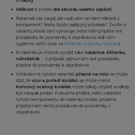
a
nabity
.
Velikost
si zvolíte
dle obvodu vašeho zápěstí
.
Náramek vás zaujal, ale vadí vám na něm některá z
komponent? Nebo byste raději jiný přívěsek? Zvolte si
variantu, která vám vyhovuje, nebo nám připište své
požadavky do poznámky k objednávce, rádi vám
vyjdeme vstříc (více na
Náramky a šperky na přání
).
K náramku je možné vyrobit také
náušnice
,
klíčenku,
náhrdelník
… V případě zájmu nám své požadavky
připište do poznámky k objednávce.
Vzhledem k výrobě náramků
přesně na míru
se může
stát, že
vzor a pořadí korálků
se může měnit.
Koncový ocelový korálek
může někdy chybět a někdy
být naopak přidán. Pokud na přidání, nebo odebrání
tohoto komponentu do náramku trváte, prosíme,
připište nám tento požadavek do poznámky v
objednávce.