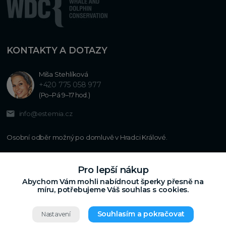
KONTAKTY A DOTAZY
Míša Stehlíková
+420 775 058 977
(Po–Pá 9–17 hod.)
info@estemia.cz
Pro lepší nákup
Abychom Vám mohli nabídnout šperky přesně na
míru, potřebujeme Váš souhlas s cookies.
Souhlasím a pokračovat
Nastavení