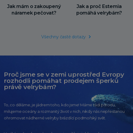
Jak mám o zakoupený
Jak a proč Estemia
náramek pečovat?
pomáhá velrybám?
Všechny časté dotazy
Proč jsme se v zemi uprostřed Evropy
rozhodli pomáhat prodejem šperků
právě velrybám?
To, co děláme, je jádrem toho, kdo jsme! Máme rádi přírodu,
milujeme oceány
a rozmanitý život v nich, nikdy nás nepřestanou
ohromovat nádherné velryby
brázdící podmořský svět.