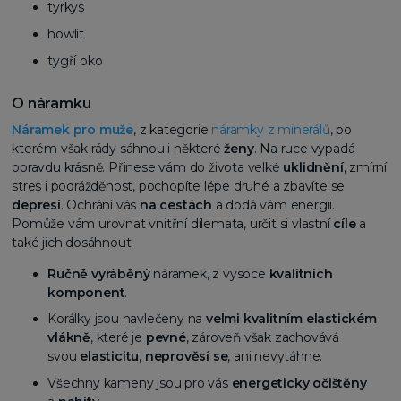
tyrkys
howlit
tygří oko
O náramku
Náramek pro muže
, z kategorie
náramky z minerálů
, po
kterém však rády sáhnou i některé
ženy
. Na ruce vypadá
opravdu krásně. Přinese vám do života velké
uklidnění
, zmírní
stres i podrážděnost, pochopíte lépe druhé a zbavíte se
depresí
. Ochrání vás
na cestách
a dodá vám energii.
Pomůže vám urovnat vnitřní dilemata, určit si vlastní
cíle
a
také jich dosáhnout.
Ručně vyráběný
náramek, z vysoce
kvalitních
komponent
.
Korálky jsou navlečeny na
velmi kvalitním elastickém
vlákně
, které je
pevné
, zároveň však zachovává
svou
elasticitu
,
neprověsí se
, ani nevytáhne.
Všechny kameny jsou pro vás
energeticky očištěny