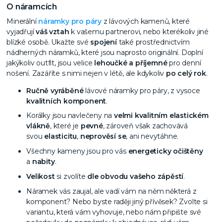
O náramcích
Minerální
náramky pro páry
z lávových kamenů, které
vyjadřují
váš vztah
k vašemu partnerovi, nebo kterékoliv jiné
blízké osobě. Ukažte své
spojení
také prostřednictvím
nádherných náramků, které jsou naprosto originální. Doplní
jakýkoliv outfit, jsou velice
lehoučké a příjemné
pro denní
nošení. Zazáříte s nimi nejen v létě, ale kdykoliv
po celý rok
.
Ručně vyráběné
lávové náramky pro páry, z vysoce
kvalitních komponent
.
Korálky jsou navlečeny na
velmi kvalitním elastickém
vlákně
, které je
pevné
, zároveň však zachovává
svou
elasticitu
,
neprověsí se
, ani nevytáhne.
Všechny kameny jsou pro vás
energeticky očištěny
a
nabity
.
Velikost
si zvolíte
dle obvodu vašeho zápěstí
.
Náramek vás zaujal, ale vadí vám na něm některá z
komponent? Nebo byste raději jiný přívěsek? Zvolte si
variantu, která vám vyhovuje, nebo nám připište své