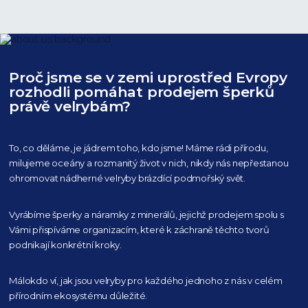
Proč jsme se v zemi uprostřed Evropy
rozhodli pomáhat prodejem šperků
právě velrybám?
To, co děláme, je jádrem toho, kdo jsme! Máme rádi přírodu,
milujeme oceány
a rozmanitý život v nich, nikdy nás nepřestanou
ohromovat nádherné velryby
brázdící podmořský svět.
Vyrábíme šperky a náramky z minerálů, jejichž prodejem spolu s
Vámi přispíváme organizacím,
které k záchraně těchto tvorů
podnikají konkrétní kroky.
Málokdo ví, jak jsou velryby pro každého
jednoho z nás v celém
přírodním
ekosystému důležité.