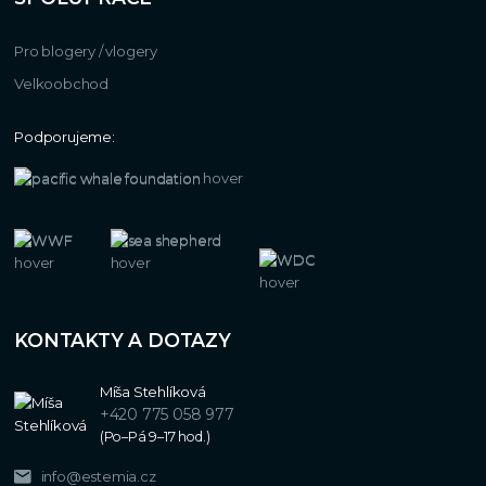
Pro blogery / vlogery
Velkoobchod
Podporujeme:
KONTAKTY A DOTAZY
Míša Stehlíková
+420 775 058 977
(Po–Pá 9–17 hod.)
info@estemia.cz