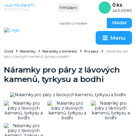
0
ks
+420 775 058 977
Přihlášení
(Po–Pá 9–17 hod.)
za
0,00 Kč
Hledat
Menu
Úvod
Náramky
Náramky z minerálů
Pro páry
Náramky pro
páry z lávových kamenů, tyrkysu a bodhi
Náramky pro páry z lávových
kamenů, tyrkysu a bodhi