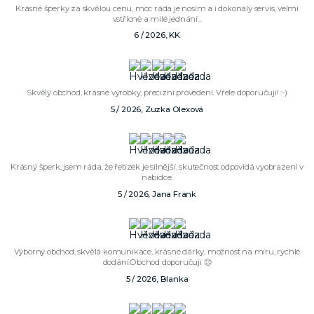
Krásné šperky za skvělou cenu, moc ráda je nosím a i dokonalý servis, velmi
vstřícné a milé jednání...
6 / 2026, KK
Skvělý obchod, krásné výrobky, precizní provedení. Vřele doporučuji! :-)
5 / 2026, Zuzka Olexová
Krásný šperk, jsem ráda, že řetízek je silnější, skutečnost odpovídá vyobrazení v
nabídce.
5 / 2026, Jana Frank
Výborný obchod, skvělá komunikace, krásné dárky, možnost na míru, rychlé
dodání.Obchod doporučuji 😊
5 / 2026, Blanka