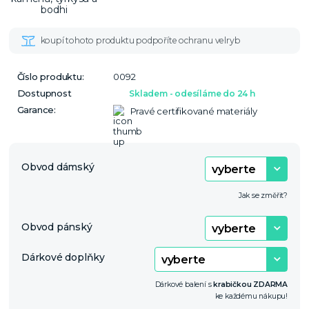
Číslo produktu:
0092
Dostupnost
Skladem - odesíláme do 24 h
Garance:
Pravé certifikované materiály
Obvod dámský
Jak se změřit?
Obvod pánský
Dárkové doplňky
Dárkové balení s
krabičkou ZDARMA
ke každému nákupu!