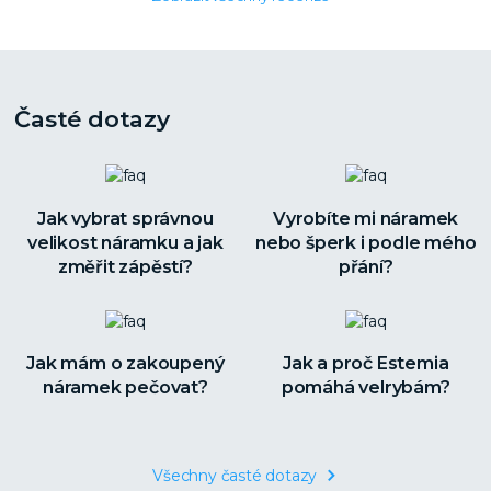
Časté dotazy
Jak vybrat správnou
Vyrobíte mi náramek
velikost náramku a jak
nebo šperk i podle mého
změřit zápěstí?
přání?
Jak mám o zakoupený
Jak a proč Estemia
náramek pečovat?
pomáhá velrybám?
Všechny časté dotazy