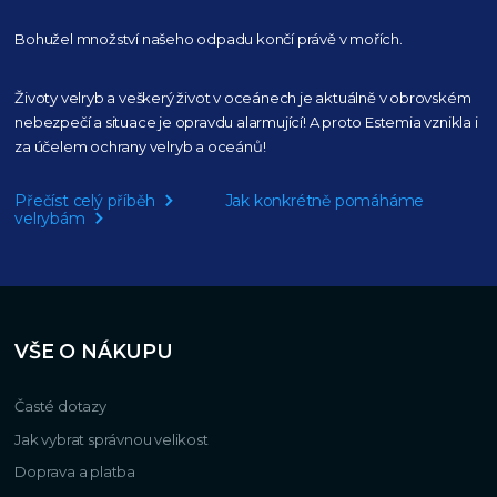
Bohužel množství našeho
odpadu končí právě v mořích.
Životy velryb a veškerý život v oceánech je aktuálně
v obrovském
nebezpečí a situace je opravdu alarmující!
A proto Estemia vznikla i
za účelem ochrany velryb a oceánů!
Přečíst celý příběh
Jak konkrétně pomáháme
velrybám
VŠE O NÁKUPU
Časté dotazy
Jak vybrat správnou velikost
Doprava a platba