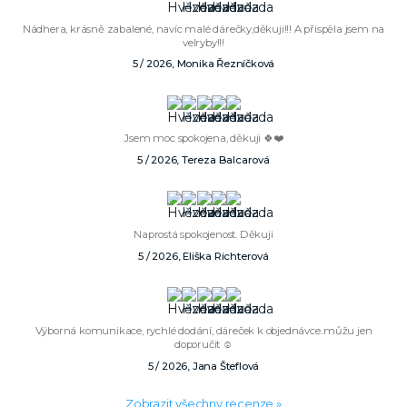
Nádhera, krásně zabalené, navíc malé dárečky,děkuji!!! A přispěla jsem na
velryby!!!
5 / 2026, Monika Řezníčková
Jsem moc spokojena, děkuji 🍀❤️
5 / 2026, Tereza Balcarová
Naprostá spokojenost. Děkuji
5 / 2026, Eliška Richterová
Výborná komunikace, rychlé dodání, dáreček k objednávce..můžu jen
doporučit ☺️
5 / 2026, Jana Šteflová
Zobrazit všechny recenze »