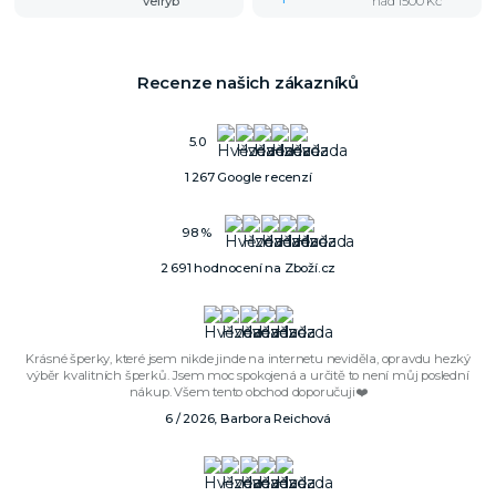
velryb
nad 1500 Kč
Recenze našich zákazníků
5.0
1 267 Google recenzí
98 %
2 691 hodnocení na Zboží.cz
Krásné šperky, které jsem nikde jinde na internetu neviděla, opravdu hezký
výběr kvalitních šperků. Jsem moc spokojená a určitě to není můj poslední
nákup. Všem tento obchod doporučuji❤️
6 / 2026, Barbora Reichová