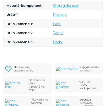
Materiál komponent
Chirurgická ocel
Určení
Pro páry
Druh kamene 1
Láva
Druh kamene 2
Tyrkys
Druh kamene 3
Bodhi
Nezávadné,
Nejvyšší kvalita
pravé materiály
zpracování
Náramky na
Garance
přání
100%
a
přesně na
spokojenosti
míru
Přispíváme na
Doprava
ochranu
ZDARMA