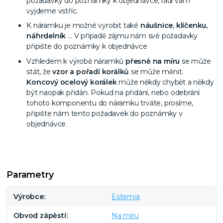
požadavky do poznámky k objednávce, rádi vám
vyjdeme vstříc.
K náramku je možné vyrobit také
náušnice
,
klíčenku,
náhrdelník
… V případě zájmu nám své požadavky
připište do poznámky k objednávce
Vzhledem k výrobě náramků
přesně na míru
se může
stát, že
vzor a pořadí korálků
se může měnit.
Koncový ocelový korálek
může někdy chybět a někdy
být naopak přidán. Pokud na přidání, nebo odebrání
tohoto komponentu do náramku trváte, prosíme,
připište nám tento požadavek do poznámky v
objednávce.
Parametry
Výrobce
Estemia
Obvod zápěstí
Na míru