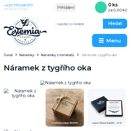
0
ks
+420 775 058 977
Přihlášení
(Po–Pá 9–17 hod.)
za
0,00 Kč
Hledat
Menu
Úvod
Náramky
Náramky z minerálů
Náramek z tygřího oka
Náramek z tygřího oka