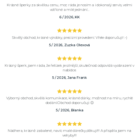
Krásné šperky za skvělou cenu, moc ráda je nosím a i dokonalý servis, velmi
vstřícné a milé jednání...
6 / 2026, KK
Skvělý obchod, krásné výrobky, precizní provedení. Vřele doporučuji! :-)
5 / 2026, Zuzka Olexová
Krásný šperk, jsem ráda, že řetízek je silnější, skutečnost odpovídá vyobrazení v
nabídce.
5 / 2026, Jana Frank
Výborný obchod, skvělá komunikace, krásné dárky, možnost na míru, rychlé
dodání.Obchod doporučuji 😊
5 / 2026, Blanka
Nádhera, krásně zabalené, navíc malé dárečky,děkuji!!! A přispěla jsem na
velryby!!!