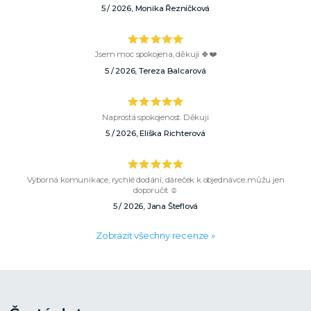
5 / 2026, Monika Řezníčková
Jsem moc spokojena, děkuji 🍀❤️
5 / 2026, Tereza Balcarová
Naprostá spokojenost. Děkuji
5 / 2026, Eliška Richterová
Výborná komunikace, rychlé dodání, dáreček k objednávce..můžu jen
doporučit ☺️
5 / 2026, Jana Šteflová
Zobrazit všechny recenze »