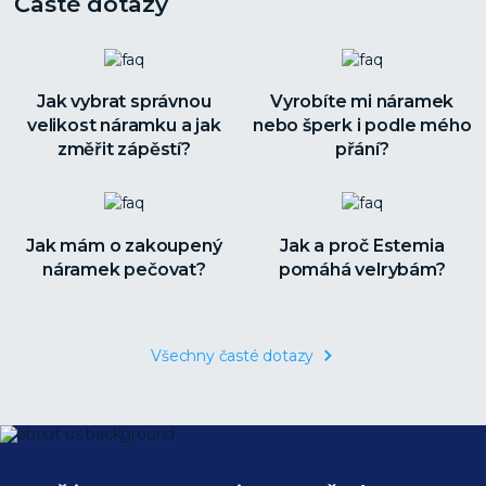
Časté dotazy
Jak vybrat správnou
Vyrobíte mi náramek
velikost náramku a jak
nebo šperk i podle mého
změřit zápěstí?
přání?
Jak mám o zakoupený
Jak a proč Estemia
náramek pečovat?
pomáhá velrybám?
Všechny časté dotazy