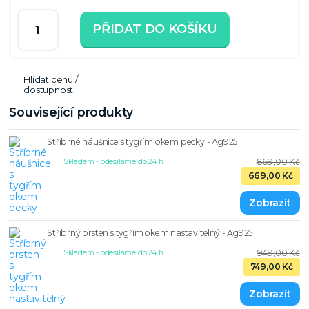
PŘIDAT DO KOŠÍKU
Hlídat cenu /
dostupnost
Související produkty
Stříbrné náušnice s tygřím okem pecky - Ag925
869,00 Kč
Skladem - odesíláme do 24 h
669,00 Kč
Stříbrný prsten s tygřím okem nastavitelný - Ag925
949,00 Kč
Skladem - odesíláme do 24 h
749,00 Kč