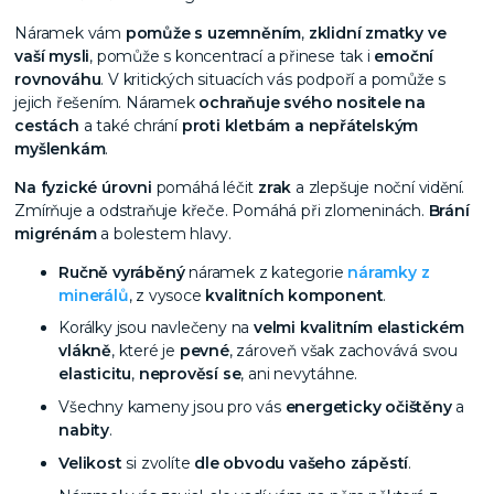
Náramek vám
pomůže s uzemněním
,
zklidní zmatky ve
vaší mysli
, pomůže s koncentrací a přinese tak i
emoční
rovnováhu
. V kritických situacích vás podpoří a pomůže s
jejich řešením. Náramek
ochraňuje svého nositele na
cestách
a také chrání
proti kletbám a nepřátelským
myšlenkám
.
Na fyzické úrovni
pomáhá léčit
zrak
a zlepšuje noční vidění.
Zmírňuje a odstraňuje křeče. Pomáhá při zlomeninách.
Brání
migrénám
a bolestem hlavy.
Ručně vyráběný
náramek z kategorie
náramky z
minerálů
, z vysoce
kvalitních komponent
.
Korálky jsou navlečeny na
velmi kvalitním elastickém
vlákně
, které je
pevné
, zároveň však zachovává svou
elasticitu
,
neprověsí se
, ani nevytáhne.
Všechny kameny jsou pro vás
energeticky očištěny
a
nabity
.
Velikost
si zvolíte
dle obvodu vašeho zápěstí
.