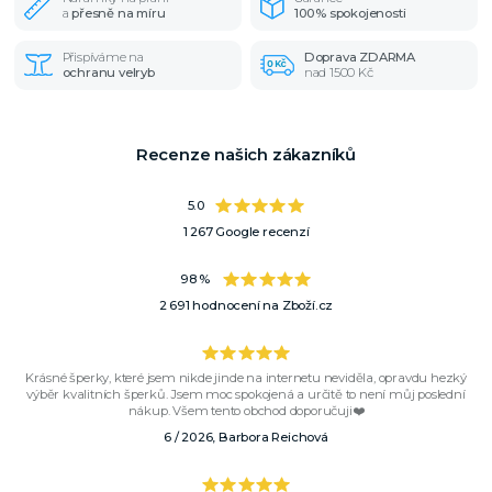
a
přesně na míru
100% spokojenosti
Přispíváme na
Doprava ZDARMA
ochranu velryb
nad 1500 Kč
Recenze našich zákazníků
5.0
1 267 Google recenzí
98 %
2 691 hodnocení na Zboží.cz
Krásné šperky, které jsem nikde jinde na internetu neviděla, opravdu hezký
výběr kvalitních šperků. Jsem moc spokojená a určitě to není můj poslední
nákup. Všem tento obchod doporučuji❤️
6 / 2026, Barbora Reichová