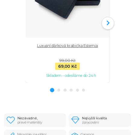
Luxusní dárková krabička Estemia
Stříbrné n
99,00 Kč
69,00 Kč
Skladem - odesíláme do 24 h
Sk
Nezávadné,
Nejvyšší kvalita
pravé materiály
zpracování
Náramky na přání
Garance