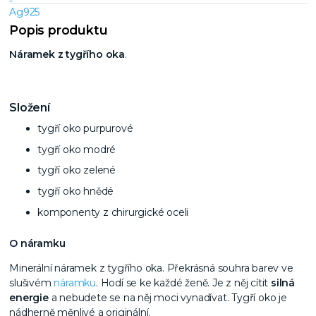
Popis produktu
Náramek z tygřího oka
.
Složení
tygří oko purpurové
tygří oko modré
tygří oko zelené
tygří oko hnědé
komponenty z chirurgické oceli
O náramku
Minerální náramek z tygřího oka. Překrásná souhra barev ve
slušivém
náramku
. Hodí se ke každé ženě. Je z něj cítit
silná
energie
a nebudete se na něj moci vynadívat. Tygří oko je
nádherně měnlivé a originální.