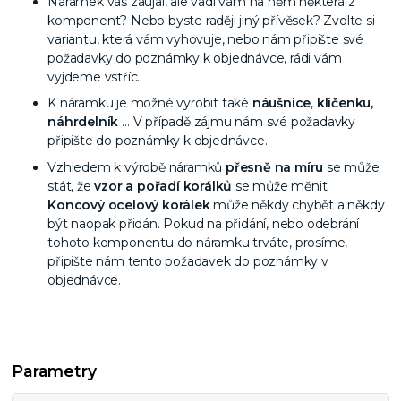
Náramek vás zaujal, ale vadí vám na něm některá z
komponent? Nebo byste raději jiný přívěsek? Zvolte si
variantu, která vám vyhovuje, nebo nám připište své
požadavky do poznámky k objednávce, rádi vám
vyjdeme vstříc.
K náramku je možné vyrobit také
náušnice
,
klíčenku,
náhrdelník
… V případě zájmu nám své požadavky
připište do poznámky k objednávce.
Vzhledem k výrobě náramků
přesně na míru
se může
stát, že
vzor a pořadí korálků
se může měnit.
Koncový ocelový korálek
může někdy chybět a někdy
být naopak přidán. Pokud na přidání, nebo odebrání
tohoto komponentu do náramku trváte, prosíme,
připište nám tento požadavek do poznámky v
objednávce.
Parametry