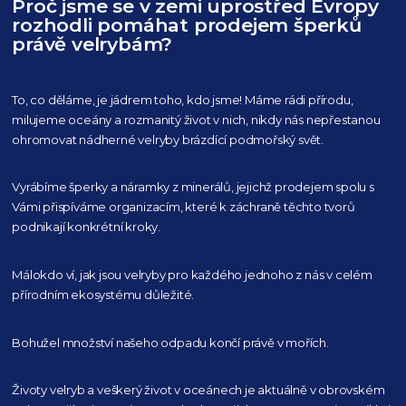
Proč jsme se v zemi uprostřed Evropy
rozhodli pomáhat prodejem šperků
právě velrybám?
To, co děláme, je jádrem toho, kdo jsme! Máme rádi přírodu,
milujeme oceány
a rozmanitý život v nich, nikdy nás nepřestanou
ohromovat nádherné velryby
brázdící podmořský svět.
Vyrábíme šperky a náramky z minerálů, jejichž prodejem spolu s
Vámi přispíváme organizacím,
které k záchraně těchto tvorů
podnikají konkrétní kroky.
Málokdo ví, jak jsou velryby pro každého
jednoho z nás v celém
přírodním
ekosystému důležité.
Bohužel množství našeho
odpadu končí právě v mořích.
Životy velryb a veškerý život v oceánech je aktuálně
v obrovském