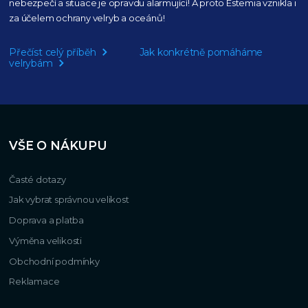
nebezpečí a situace je opravdu alarmující!
A proto Estemia vznikla i
za účelem ochrany velryb a oceánů!
Přečíst celý příběh
Jak konkrétně pomáháme
velrybám
VŠE O NÁKUPU
Časté dotazy
Jak vybrat správnou velikost
Doprava a platba
Výměna velikosti
Obchodní podmínky
Reklamace