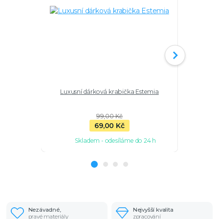
Luxusní dárková krabička Estemia
Náhrdelní
99,00 Kč
69,00 Kč
Skladem - odesíláme do 24 h
Sk
Nezávadné,
Nejvyšší kvalita
pravé materiály
zpracování