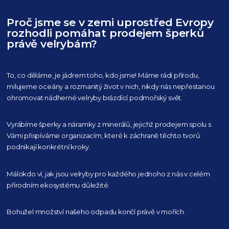
Proč jsme se v zemi uprostřed Evropy
rozhodli pomáhat prodejem šperků
právě velrybám?
To, co děláme, je jádrem toho, kdo jsme! Máme rádi přírodu,
milujeme oceány
a rozmanitý život v nich, nikdy nás nepřestanou
ohromovat nádherné velryby
brázdící podmořský svět.
Vyrábíme šperky a náramky z minerálů, jejichž prodejem spolu s
Vámi přispíváme organizacím,
které k záchraně těchto tvorů
podnikají konkrétní kroky.
Málokdo ví, jak jsou velryby pro každého
jednoho z nás v celém
přírodním
ekosystému důležité.
Bohužel množství našeho
odpadu končí právě v mořích.