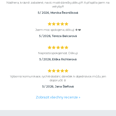
Nádhera, krásně zabalené, navíc malé dárečky,děkuji!!! A přispěla jsem na
velryby!!!
5 / 2026, Monika Řezníčková
Jsem moc spokojena, děkuji 🍀❤️
5 / 2026, Tereza Balcarová
Naprostá spokojenost. Děkuji
5 / 2026, Eliška Richterová
Výborná komunikace, rychlé dodání, dáreček k objednávce..můžu jen
doporučit ☺️
5 / 2026, Jana Šteflová
Zobrazit všechny recenze »