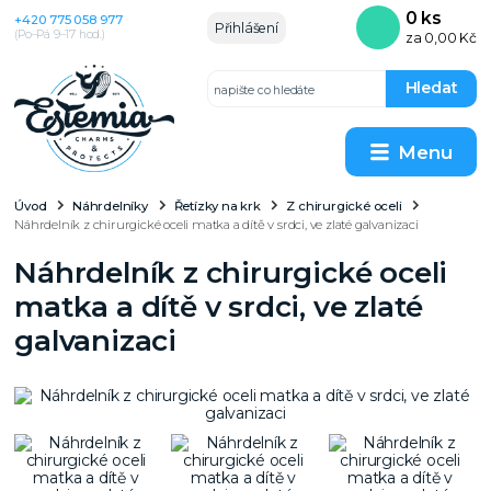
0
ks
+420 775 058 977
Přihlášení
(Po–Pá 9–17 hod.)
za
0,00 Kč
Hledat
Menu
Úvod
Náhrdelníky
Řetízky na krk
Z chirurgické oceli
Náhrdelník z chirurgické oceli matka a dítě v srdci, ve zlaté galvanizaci
Náhrdelník z chirurgické oceli
matka a dítě v srdci, ve zlaté
galvanizaci