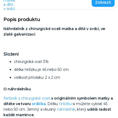
Popis produktu
Náhrdelník z chirurgické oceli matka a dítě v srdci, ve
zlaté galvanizaci
.
Složení
chirurgická ocel 316
délka řetízku je 45 nebo 50 cm
velikost přívěsku: 2 x 2 cm
O náhrdelníku
Řetízek z chirurgické oceli
s originálním symbolem matky a
dítěte ve tvaru
srdíčka
. Délku
řetízku
si můžete vybrat 45
nebo 50 cm. Jemný a vkusný
náhrdelník
, který
udělá radost
každé mamince
.