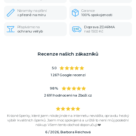
Náramky na přání
Garance
a
přesně na míru
100% spokojenosti
Přispíváme na
Doprava ZDARMA
ochranu velryb
nad 1500 Kč
Recenze našich zákazníků
5.0
1 267 Google recenzí
98 %
2 691 hodnocení na Zboží.cz
Krásné šperky, které jsem nikde jinde na internetu neviděla, opravdu hezký
výběr kvalitních šperků. Jsem moc spokojená a určitě to není můj poslední
nákup. Všem tento obchod doporučuji❤️
6 / 2026, Barbora Reichová