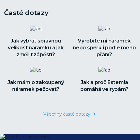
Časté dotazy
Jak vybrat správnou
Vyrobíte mi náramek
velikost náramku a jak
nebo šperk i podle mého
změřit zápěstí?
přání?
Jak mám o zakoupený
Jak a proč Estemia
náramek pečovat?
pomáhá velrybám?
Všechny časté dotazy