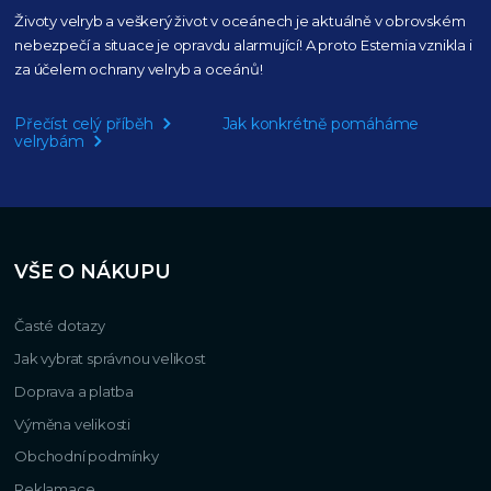
Životy velryb a veškerý život v oceánech je aktuálně
v obrovském
nebezpečí a situace je opravdu alarmující!
A proto Estemia vznikla i
za účelem ochrany velryb a oceánů!
Přečíst celý příběh
Jak konkrétně pomáháme
velrybám
VŠE O NÁKUPU
Časté dotazy
Jak vybrat správnou velikost
Doprava a platba
Výměna velikosti
Obchodní podmínky
Reklamace