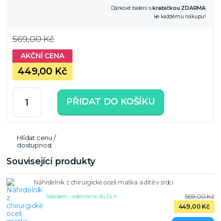
Dárkové balení s
krabičkou ZDARMA
ke každému nákupu!
569,00 Kč
449,00 Kč
PŘIDAT DO KOŠÍKU
Hlídat cenu /
dostupnost
Související produkty
Náhrdelník z chirurgické oceli matka a dítě v srdci
569,00 Kč
Skladem - odesíláme do 24 h
449,00 Kč