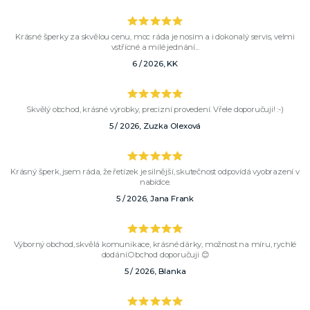
Krásné šperky za skvělou cenu, moc ráda je nosím a i dokonalý servis, velmi
vstřícné a milé jednání...
6 / 2026, KK
Skvělý obchod, krásné výrobky, precizní provedení. Vřele doporučuji! :-)
5 / 2026, Zuzka Olexová
Krásný šperk, jsem ráda, že řetízek je silnější, skutečnost odpovídá vyobrazení v
nabídce.
5 / 2026, Jana Frank
Výborný obchod, skvělá komunikace, krásné dárky, možnost na míru, rychlé
dodání.Obchod doporučuji 😊
5 / 2026, Blanka