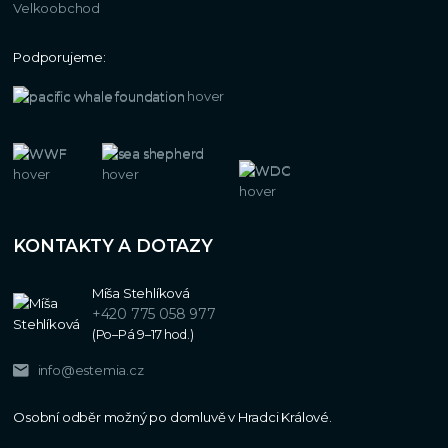
Velkoobchod
Podporujeme:
KONTAKTY A DOTAZY
Míša Stehlíková
+420 775 058 977
(Po–Pá 9–17 hod.)
info@estemia.cz