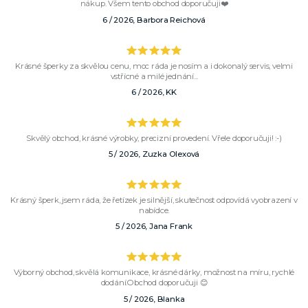
nákup. Všem tento obchod doporučuji❤️
6 / 2026, Barbora Reichová
Krásné šperky za skvělou cenu, moc ráda je nosím a i dokonalý servis, velmi
vstřícné a milé jednání...
6 / 2026, KK
Skvělý obchod, krásné výrobky, precizní provedení. Vřele doporučuji! :-)
5 / 2026, Zuzka Olexová
Krásný šperk, jsem ráda, že řetízek je silnější, skutečnost odpovídá vyobrazení v
nabídce.
5 / 2026, Jana Frank
Výborný obchod, skvělá komunikace, krásné dárky, možnost na míru, rychlé
dodání.Obchod doporučuji 😊
5 / 2026, Blanka