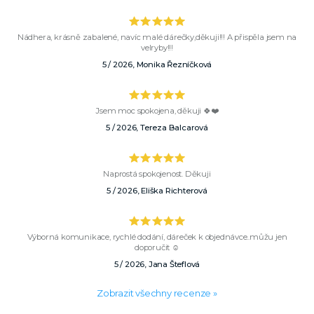
Nádhera, krásně zabalené, navíc malé dárečky,děkuji!!! A přispěla jsem na
velryby!!!
5 / 2026, Monika Řezníčková
Jsem moc spokojena, děkuji 🍀❤️
5 / 2026, Tereza Balcarová
Naprostá spokojenost. Děkuji
5 / 2026, Eliška Richterová
Výborná komunikace, rychlé dodání, dáreček k objednávce..můžu jen
doporučit ☺️
5 / 2026, Jana Šteflová
Zobrazit všechny recenze »