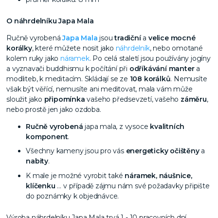
O náhrdelníku Japa Mala
Ručně vyrobená
Japa Mala
jsou
tradiční
a
velice mocné
korálky
, které můžete nosit jako
náhrdelník
, nebo omotané
kolem ruky jako
náramek
. Po celá staletí jsou používány jogíny
a vyznavači buddhismu k počítání při
odříkávání manter
a
modliteb, k meditacím. Skládají se ze
108 korálků
. Nemusíte
však být věřící, nemusíte ani meditovat, mala vám může
sloužit jako
připomínka
vašeho předsevzetí, vašeho
záměru
,
nebo prostě jen jako ozdoba.
Ručně vyrobená
japa mala, z vysoce
kvalitních
komponent
.
Všechny kameny jsou pro vás
energeticky očištěny
a
nabity
.
K male je možné vyrobit také
náramek, náušnice,
klíčenku
… v případě zájmu nám své požadavky připište
do poznámky k objednávce.
Výroba náhrdelníku Japa Mala trvá 1 - 10 pracovních dní.