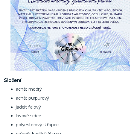
Složení
achát modrý
achát purpurový
jadeit fialový
lávové srdce
polyesterový střapec
průměr korálků: 8 mm