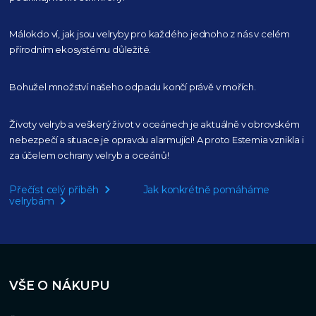
Málokdo ví, jak jsou velryby pro každého
jednoho z nás v celém
přírodním
ekosystému důležité.
Bohužel množství našeho
odpadu končí právě v mořích.
Životy velryb a veškerý život v oceánech je aktuálně
v obrovském
nebezpečí a situace je opravdu alarmující!
A proto Estemia vznikla i
za účelem ochrany velryb a oceánů!
Přečíst celý příběh
Jak konkrétně pomáháme
velrybám
VŠE O NÁKUPU