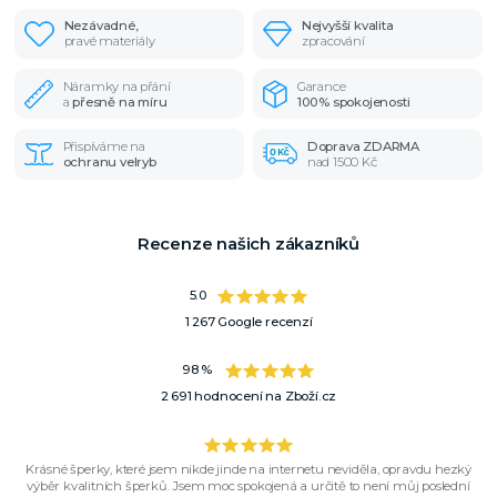
Nezávadné,
Nejvyšší kvalita
pravé materiály
zpracování
Náramky na přání
Garance
a
přesně na míru
100% spokojenosti
Přispíváme na
Doprava ZDARMA
ochranu velryb
nad 1500 Kč
Recenze našich zákazníků
5.0
1 267 Google recenzí
98 %
2 691 hodnocení na Zboží.cz
Krásné šperky, které jsem nikde jinde na internetu neviděla, opravdu hezký
výběr kvalitních šperků. Jsem moc spokojená a určitě to není můj poslední