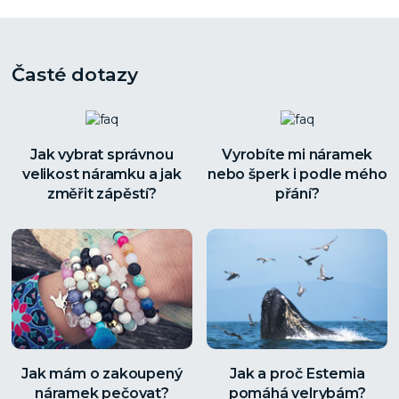
Časté dotazy
Jak vybrat správnou
Vyrobíte mi náramek
velikost náramku a jak
nebo šperk i podle mého
změřit zápěstí?
přání?
Jak mám o zakoupený
Jak a proč Estemia
náramek pečovat?
pomáhá velrybám?