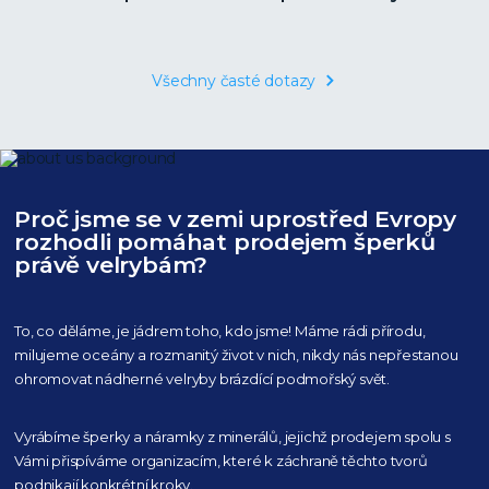
Všechny časté dotazy
Proč jsme se v zemi uprostřed Evropy
rozhodli pomáhat prodejem šperků
právě velrybám?
To, co děláme, je jádrem toho, kdo jsme! Máme rádi přírodu,
milujeme oceány
a rozmanitý život v nich, nikdy nás nepřestanou
ohromovat nádherné velryby
brázdící podmořský svět.
Vyrábíme šperky a náramky z minerálů, jejichž prodejem spolu s
Vámi přispíváme organizacím,
které k záchraně těchto tvorů
podnikají konkrétní kroky.