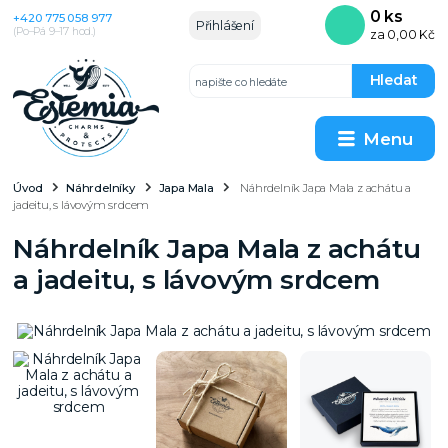
0
ks
+420 775 058 977
Přihlášení
(Po–Pá 9–17 hod.)
za
0,00 Kč
Hledat
Menu
Úvod
Náhrdelníky
Japa Mala
Náhrdelník Japa Mala z achátu a
jadeitu, s lávovým srdcem
Náhrdelník Japa Mala z achátu
a jadeitu, s lávovým srdcem