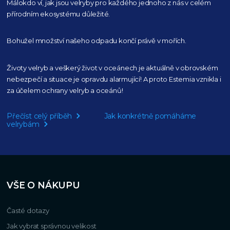
Málokdo ví, jak jsou velryby pro každého
jednoho z nás v celém
přírodním
ekosystému důležité.
Bohužel množství našeho
odpadu končí právě v mořích.
Životy velryb a veškerý život v oceánech je aktuálně
v obrovském
nebezpečí a situace je opravdu alarmující!
A proto Estemia vznikla i
za účelem ochrany velryb a oceánů!
Přečíst celý příběh
Jak konkrétně pomáháme
velrybám
VŠE O NÁKUPU
Časté dotazy
Jak vybrat správnou velikost