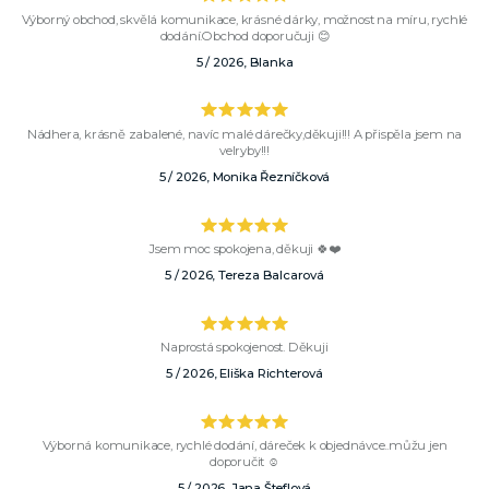
Výborný obchod, skvělá komunikace, krásné dárky, možnost na míru, rychlé
dodání.Obchod doporučuji 😊
5 / 2026, Blanka
Nádhera, krásně zabalené, navíc malé dárečky,děkuji!!! A přispěla jsem na
velryby!!!
5 / 2026, Monika Řezníčková
Jsem moc spokojena, děkuji 🍀❤️
5 / 2026, Tereza Balcarová
Naprostá spokojenost. Děkuji
5 / 2026, Eliška Richterová
Výborná komunikace, rychlé dodání, dáreček k objednávce..můžu jen
doporučit ☺️
5 / 2026, Jana Šteflová