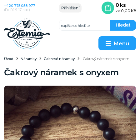
0
ks
+420 775 058 977
Přihlášení
(Po–Pá 9–17 hod.)
za
0,00 Kč
Hledat
Menu
Úvod
Náramky
Čakrové náramky
Čakrový náramek s onyxem
Čakrový náramek s onyxem