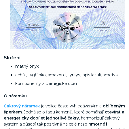
Složení
matný onyx
achát, tygří oko, amazonit, tyrkys, lapis lazuli, ametyst
komponenty z chirurgické oceli
O náramku
Čakrový náramek
je velice často vyhledávaným a
oblíbeným
šperkem
. Jedná se o řadu kamenů, které pomáhají
otevírat a
energeticky dobíjet jednotlivé čakry
, harmonizují čakrový
systém a působí tak pozitivně na celé naše
hmotné i