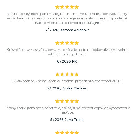
Krásné šperky, které jsem nikde jinde na internetu neviděla, opravdu hezký
výběr kvalitních šperků. Jsem moc spokojená a určitě to není můj poslední
nákup. Všem tento obchod doporučuji❤️
6 / 2026, Barbora Reichová
Krásné šperky za skvělou cenu, moc ráda je nosím a i dokonalý servis, velmi
vstřícné a milé jednání...
6 / 2026, KK
Skvělý obchod, krásné výrobky, precizní provedení. Vřele doporučuji! :-)
5 / 2026, Zuzka Olexová
Krásný šperk, jsem ráda, že řetízek je silnější, skutečnost odpovídá vyobrazení v
nabídce.
5 / 2026, Jana Frank