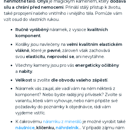
nehmotné tělo
.
Onyx
je magickým kamenem, který
dodává
sílu a chrání před nemocemi
. Přináší stálý přístup k životu,
také propojení našeho vnitřního i vnějšího těla. Pomůže vám
vzít osud do vlastních rukou.
Ručně vyráběný
náramek, z vysoce
kvalitních
komponent
.
Korálky jsou navlečeny na
velmi kvalitním elastickém
vlákně
, které je
pevné
, zároveň však zachovává
svou
elasticitu
,
neprověsí se
, ani nevytáhne.
Všechny kameny jsou pro vás
energeticky očištěny
a
nabity
.
Velikost
si zvolíte
dle obvodu vašeho zápěstí
.
Náramek vás zaujal, ale vadí vám na něm některá z
komponent? Nebo byste raději jiný přívěsek? Zvolte si
variantu, která vám vyhovuje, nebo nám připište své
požadavky do poznámky k objednávce, rádi vám
vyjdeme vstříc.
K čakrovému
náramku z minerálů
je možné vyrobit také
náušnice
,
klíčenku,
náhrdelník
… V případě zájmu nám