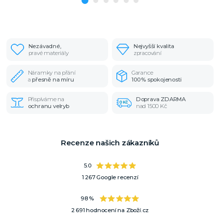
Nezávadné,
Nejvyšší kvalita
pravé materiály
zpracování
Náramky na přání
Garance
a
přesně na míru
100% spokojenosti
Přispíváme na
Doprava ZDARMA
ochranu velryb
nad 1500 Kč
Recenze našich zákazníků
5.0
1 267 Google recenzí
98 %
2 691 hodnocení na Zboží.cz