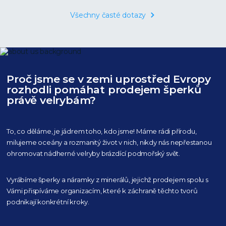
Všechny časté dotazy
Proč jsme se v zemi uprostřed Evropy
rozhodli pomáhat prodejem šperků
právě velrybám?
To, co děláme, je jádrem toho, kdo jsme! Máme rádi přírodu,
milujeme oceány
a rozmanitý život v nich, nikdy nás nepřestanou
ohromovat nádherné velryby
brázdící podmořský svět.
Vyrábíme šperky a náramky z minerálů, jejichž prodejem spolu s
Vámi přispíváme organizacím,
které k záchraně těchto tvorů
podnikají konkrétní kroky.