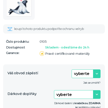
Číslo produktu:
0105
Dostupnost
Skladem - odesíláme do 24 h
Garance:
Pravé certifikované materiály
Váš obvod zápěstí
Jak se změřit?
Dárkové doplňky
Dárkové balení s
krabičkou ZDARMA
ke každému nákupu!